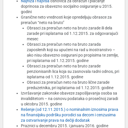
Najniža
i
najviša
osnovica za obračun i plaćanje
doprinosa za obavezno socijalno osiguranje u 2015.
godini
Granične neto vrednosti koje opredeljuju obrasce za
preračun “neto na bruto”
Obrasci za preračun neto na bruto zarade ili dela
zarade pri isplatama od 1.12.2015. za odgovarajući
mesec
Obrasci za preračun neto na bruto zarada
zaposlenih koji su upućeni na rad u inostranstvo –
ako nisu obavezno osigurani po propisima te zemlje,
pri isplatama od 1.12.2015. godine
Obrasci za preračun neto na bruto zarade
penzionisanih lica koja su zasnovala radni odnos, pri
isplatama od 1.12.2015. godine
Obrasci za preračun neto na bruto lične zarade
preduzetnika, pri isplatama od 1.12.2015. godine
Izvršavanje zakonske obaveze zapošljavanja osoba sa
invaliditetom – na osnovu podataka o prosečnoj zaradi
u oktobru 2015. godine
Rešenje (od 12.11.2015.) o nominalnim iznosima prava
na finansijsku podršku porodici sa decom i cenzusima
za ostvarivanje prava na dečiji dodatak
Praznici u decembru 2015. i januaru 2016. godine