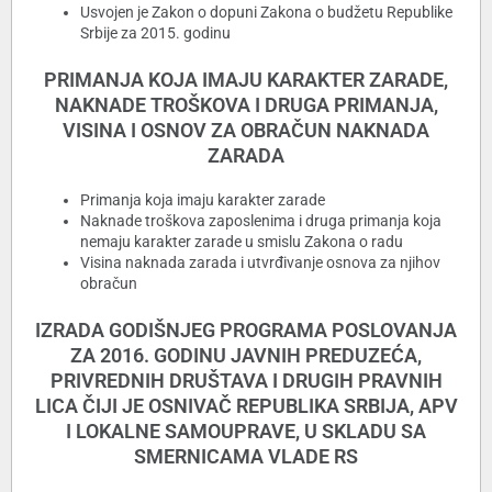
Usvojen je Zakon o dopuni Zakona o budžetu Republike
Srbije za 2015. godinu
PRIMANJA KOJA IMAJU KARAKTER ZARADE,
NAKNADE TROŠKOVA I DRUGA PRIMANJA,
VISINA I OSNOV ZA OBRAČUN NAKNADA
ZARADA
Primanja koja imaju karakter zarade
Naknade troškova zaposlenima i druga primanja koja
nemaju karakter zarade u smislu Zakona o radu
Visina naknada zarada i utvrđivanje osnova za njihov
obračun
IZRADA GODIŠNJEG PROGRAMA POSLOVANJA
ZA 2016. GODINU JAVNIH PREDUZEĆA,
PRIVREDNIH DRUŠTAVA I DRUGIH PRAVNIH
LICA ČIJI JE OSNIVAČ REPUBLIKA SRBIJA, APV
I LOKALNE SAMOUPRAVE, U SKLADU SA
SMERNICAMA VLADE RS