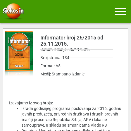
Informator broj 26/2015 od
25.11.2015.
Datum izdanja: 25/11/2015
Broj strana: 134
Format: A5
Medij: Štampano izdanje
Izdvajamo iz ovog broja:
Izrada godišnjeg programa poslovanja za 2016. godinu
javnih preduzeća, privrednih društava i drugih pravnih
lica čiji je osnivač Republika Srbija, APV i lokalne
samouprave, u skladu sa smernicama Vlade RS
Doneto je Uputstvo za pripremu odluke o budžetu