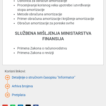
Osnovica za obračun amortizacije
Procenjivanje korisnog veka upotrebe i utvrđivanje
stopa amortizacije
Metode obračuna amortizacije
Primer obračuna amortizacije i knjiženje amortizacije
Obračun amortizacije za poreske svrhe
SLUŽBENA MIŠLJENJA MINISTARSTVA
FINANSIJA
Primena Zakona o računovodstvu
Primena Zakona o reviziji
Korisni linkovi:
Detaljnije o stručnom časopisu "Informator"
Arhiva brojeva
Pretplata