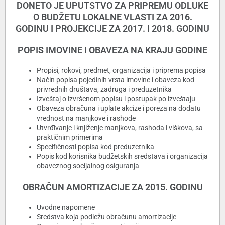
DONETO JE UPUTSTVO ZA PRIPREMU ODLUKE
O BUDŽETU LOKALNE VLASTI ZA 2016.
GODINU I PROJEKCIJE ZA 2017. I 2018. GODINU
POPIS IMOVINE I OBAVEZA NA KRAJU GODINE
Propisi, rokovi, predmet, organizacija i priprema popisa
Način popisa pojedinih vrsta imovine i obaveza kod
privrednih društava, zadruga i preduzetnika
Izveštaj o izvršenom popisu i postupak po izveštaju
Obaveza obračuna i uplate akcize i poreza na dodatu
vrednost na manjkove i rashode
Utvrđivanje i knjiženje manjkova, rashoda i viškova, sa
praktičnim primerima
Specifičnosti popisa kod preduzetnika
Popis kod korisnika budžetskih sredstava i organizacija
obaveznog socijalnog osiguranja
OBRAČUN AMORTIZACIJE ZA 2015. GODINU
Uvodne napomene
Sredstva koja podležu obračunu amortizacije