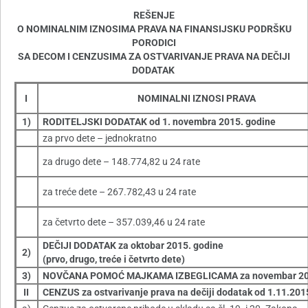
REŠENJE
O NOMINALNIM IZNOSIMA PRAVA NA FINANSIJSKU PODRŠKU
PORODICI
SA DECOM I CENZUSIMA ZA OSTVARIVANJE PRAVA NA DEČIJI
DODATAK
I
NOMINALNI IZNOSI PRAVA
1)
RODITELJSKI DODATAK od 1. novembra 2015. godine
za prvo dete – jednokratno
za drugo dete – 148.774,82 u 24 rate
za treće dete – 267.782,43 u 24 rate
za četvrto dete – 357.039,46 u 24 rate
DEČIJI DODATAK za oktobar 2015. godine
2)
(prvo, drugo, treće i četvrto dete)
3)
NOVČANA POMOĆ MAJKAMA IZBEGLICAMA za novembar 2
II
CENZUS za ostvarivanje prava na dečiji dodatak od 1.11.201