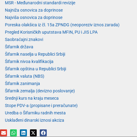
MSR - Međunarodni standardi revizije
Najniža osnovica za doprinose
Najviša osnovica za doprinose
Poreska olakšica iz čl. 15a ZPNDG (neoporeziv iznos zarada)
Pregled Korisničkih uputstava MFIN, PU i JIS LPA
Saobraćajni znakovi
Šifarnik država
Šifarnik naselja u Republici Srbiji
Šifarnik nivoa kvalifikacija
Šifarnik opština u Republici Srbiji
Šifarnik valuta (NBS)
Šifarnik zanimanja
Šifarnik zemalja (devizno poslovanje)
Srednji kurs na kraju meseca
Stope PDV-a (propisane i preračunate)
Uredba o Šifarniku radnih mesta
Usklađeni dinarski iznosi akciza