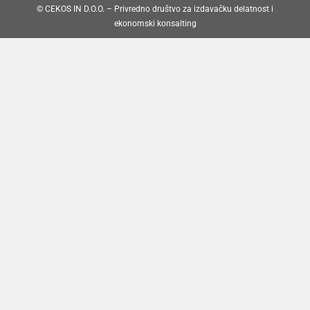
© CEKOS IN D.O.O. – Privredno društvo za izdavačku delatnost i
ekonomski konsalting