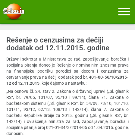
Rešenje o cenzusima za dečiji
dodatak od 12.11.2015. godine
Državni sekretar u Ministarstvu za rad, zapošljavanje, boračka i
socijalna pitanja doneo je Rešenje o nominalnim iznosima prava
na finansijsku podršku porodici sa decom i cenzusima za
ostvarivanje prava na dečiji dodatak pod br.
401-00-56/10/2015-
1
2 od 12.11.2015
. koje dajemo u nastavku:
„Na osnovu čl. 24. stav 2. Zakona o državnoj upravi („Sl. glasnik
RS“, br. 79/05, 101/07, 95/10 i 99/14), člana 71. Zakona o
budžetskom sistemu („Sl. glasnik RS“, br. 54/09, 73/10, 101/10,
101/11, 93/12, 62/13, 108/13 i 142/14), člana 7. Zakona o
budžetu Republike Srbije za 2015. godinu („Sl. glasnik RS“, br.
142/14) i ovlašćenja ministra za rad, zapošljavanje, boračka i
socijalna pitanja broj 021-01-34/3/2014-05 od 1.04.2015. godine,
donosim: