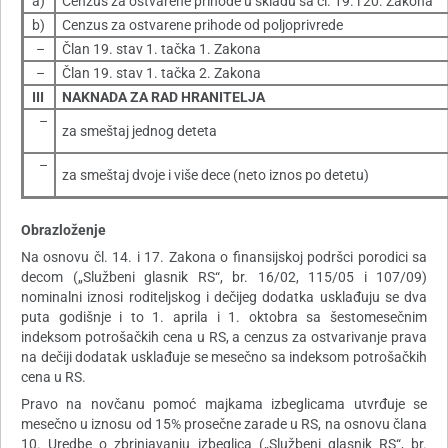
a)
Cenzus za ostvarene prihode u skladu sa čl. 19. i 20. Zakona
b)
Cenzus za ostvarene prihode od poljoprivrede
–
Član 19. stav 1. tačka 1. Zakona
–
Član 19. stav 1. tačka 2. Zakona
III
NAKNADA ZA RAD HRANITELJA
–
za smeštaj jednog deteta
–
za smeštaj dvoje i više dece (neto iznos po detetu)
Obrazloženje
Na osnovu čl. 14. i 17. Zakona o finansijskoj podršci porodici sa
decom („Službeni glasnik RS“, br. 16/02, 115/05 i 107/09)
nominalni iznosi roditeljskog i dečijeg dodatka usklađuju se dva
puta godišnje i to 1. aprila i 1. oktobra sa šestomesečnim
indeksom potrošačkih cena u RS, a cenzus za ostvarivanje prava
na dečiji dodatak usklađuje se mesečno sa indeksom potrošačkih
cena u RS.
Pravo na novčanu pomoć majkama izbeglicama utvrđuje se
mesečno u iznosu od 15% prosečne zarade u RS, na osnovu člana
10. Uredbe o zbrinjavanju izbeglica („Službeni glasnik RS“, br.