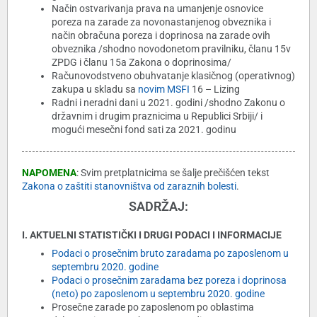
Način ostvarivanja prava na umanjenje osnovice
poreza na zarade za novonastanjenog obveznika i
način obračuna poreza i doprinosa na zarade ovih
obveznika /shodno novodonetom pravilniku, članu 15v
ZPDG i članu 15a Zakona o doprinosima/
Računovodstveno obuhvatanje klasičnog (operativnog)
zakupa u skladu sa
novim
MSFI
16 – Lizing
Radni i neradni dani u 2021. godini /shodno Zakonu o
državnim i drugim praznicima u Republici Srbiji/ i
mogući mesečni fond sati za 2021. godinu
NAPOMENA
: Svim pretplatnicima se šalje prečišćen tekst
Zakona o zaštiti stanovništva od zaraznih bolesti
.
SADRŽAJ:
I. AKTUELNI STATISTIČKI I DRUGI PODACI I INFORMACIJE
Podaci o prosečnim bruto zaradama po zaposlenom u
septembru 2020. godine
Podaci o prosečnim zaradama bez poreza i doprinosa
(neto) po zaposlenom u septembru 2020. godine
Prosečne zarade po zaposlenom po oblastima