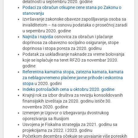
delatnosti u septembru 2020. godine
Podaci za obračun otkupne cene stana po Zakonu o
stanovanju
Izvršavanje zakonske obaveze zapošljavanja osoba sa
invaliditetom – na osnovu podataka o prosečnoj zaradi
u sepembru 2020. godine
Najniža
i
najviša
osnovica za obračun i plaćanje
doprinosa za obavezno socijalno osiguranje, stope
doprinosa i stopa poreza za 2020. godinu
Podatak za usklađivanje naknade za vreme bolovanja
koje se isplaćuje na teret RFZO za novembar 2020.
godine
Referentna kamatna stopa
,
zatezna kamata
,
kamata
za neblagovremeno plaćene javne prihode i eskontna
stopa
u 2020. godini
Indeks potrošačkih cena u oktobru 2020. godine
Krajnji rok za izbor društva za reviziju konsolidovanih
finansijskih izveštaja za 2020. godinu ističe 30.
novembra 2020. godine
Izmenjen je Ugovor o izbegavanju dvostrukog
oporezivanja sa Rusijom
Usvojena je Fiskalna strategija za 2021. godinu sa
projekcijama za 2022. i 2023. godinu
Početkom decembra očekuje se usvajanje više poreskih