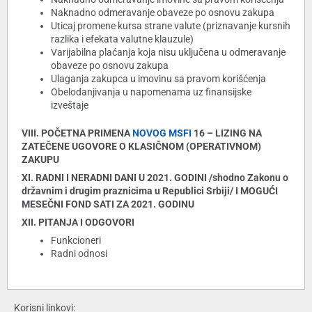
Naknadno odmeravanje obaveze po osnovu zakupa
Uticaj promene kursa strane valute (priznavanje kursnih
razlika i efekata valutne klauzule)
Varijabilna plaćanja koja nisu uključena u odmeravanje
obaveze po osnovu zakupa
Ulaganja zakupca u imovinu sa pravom korišćenja
Obelodanjivanja u napomenama uz finansijske
izveštaje
VIII. POČETNA PRIMENA
NOVOG MSFI
16 – LIZING NA
ZATEČENE UGOVORE O KLASIČNOM (OPERATIVNOM)
ZAKUPU
XI. RADNI I NERADNI DANI U 2021. GODINI /shodno Zakonu o
državnim i drugim praznicima u Republici Srbiji/ I MOGUĆI
MESEČNI FOND SATI ZA 2021. GODINU
XII. PITANJA I ODGOVORI
Funkcioneri
Radni odnosi
Korisni linkovi: