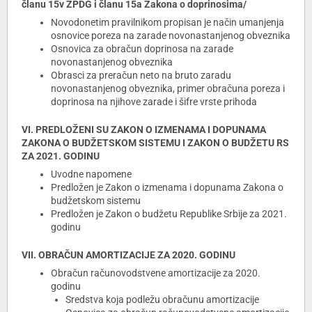
članu 15v ZPDG i članu 15a Zakona o doprinosima/
Novodonetim pravilnikom propisan je način umanjenja
osnovice poreza na zarade novonastanjenog obveznika
Osnovica za obračun doprinosa na zarade
novonastanjenog obveznika
Obrasci za preračun neto na bruto zaradu
novonastanjenog obveznika, primer obračuna poreza i
doprinosa na njihove zarade i šifre vrste prihoda
VI. PREDLOŽENI SU ZAKON O IZMENAMA I DOPUNAMA
ZAKONA O BUDŽETSKOM SISTEMU I ZAKON O BUDŽETU RS
ZA 2021. GODINU
Uvodne napomene
Predložen je Zakon o izmenama i dopunama Zakona o
budžetskom sistemu
Predložen je Zakon o budžetu Republike Srbije za 2021.
godinu
VII. OBRAČUN AMORTIZACIJE ZA 2020. GODINU
Obračun računovodstvene amortizacije za 2020.
godinu
Sredstva koja podležu obračunu amortizacije