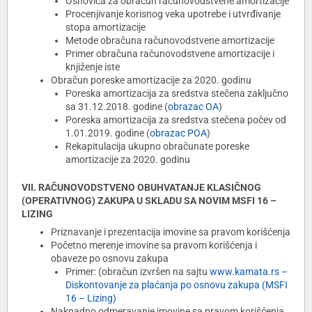
Osnovica za obračun računovodstvene amortizacije
Procenjivanje korisnog veka upotrebe i utvrđivanje
stopa amortizacije
Metode obračuna računovodstvene amortizacije
Primer obračuna računovodstvene amortizacije i
knjiženje iste
Obračun poreske amortizacije za 2020. godinu
Poreska amortizacija za sredstva stečena zaključno
sa 31.12.2018. godine (
obrazac OA
)
Poreska amortizacija za sredstva stečena počev od
1.01.2019. godine (
obrazac POA
)
Rekapitulacija ukupno obračunate poreske
amortizacije za 2020. godinu
VII. RAČUNOVODSTVENO OBUHVATANJE KLASIČNOG
(OPERATIVNOG) ZAKUPA U SKLADU SA NOVIM MSFI 16 –
LIZING
Priznavanje i prezentacija imovine sa pravom korišćenja
Početno merenje imovine sa pravom korišćenja i
obaveze po osnovu zakupa
Primer: (obračun izvršen na sajtu
www.kamata.rs –
Diskontovanje za plaćanja po osnovu zakupa (MSFI
16 – Lizing)
Naknadno odmeravanje imovine sa pravom korišćenja