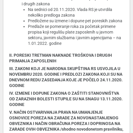
i drugih zakona
Na sednici od 20.11.2020. Vlada RS je utvrdila
nekoliko predloga zakona
Predložene su izmene i dopune pet poreskih zakona
Predlaže se pomeranje roka za početak primene
propisa koji regulišu plate zaposlenih u javnom
sektoru, javnim službama i javnim agencijama – na
1.01.2022. godine
II. PORESKI TRETMAN NAKNADE TROŠKOVA I DRUGIH
PRIMANJA ZAPOSLENIH
III. ZAKONI KOJI JE NARODNA SKUPŠTINA RS USVOJILA U
NOVEMBRU 2020. GODINE I PREDLOZI ZAKONA KOJI SU NA
DNEVNOM REDU ZASEDANJA KOJE JE POČELO 24.11.2020.
GODINE
IV. IZMENE I DOPUNE ZAKONA O ZAŠTITI STANOVNIŠTVA
OD ZARAZNIH BOLESTI STUPILE SU NA SNAGU 13.11.2020.
GODINE
V. NAČIN OSTVARIVANJA PRAVA NA UMANJENJE
OSNOVICE POREZA NA ZARADE ZA NOVONASTANJENOG
OBVEZNIKA I NAČIN OBRAČUNA POREZA I DOPRINOSA NA
ZARADE OVIH OBVEZNIKA /shodno novodonetom pravilniku,