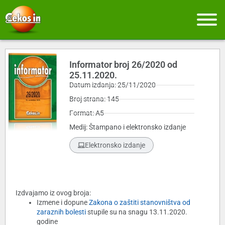
Informator broj 26/2020 od
25.11.2020.
Datum izdanja: 25/11/2020
Broj strana: 145
Format: A5
Medij: Štampano i elektronsko izdanje
Elektronsko izdanje
Izdvajamo iz ovog broja:
Izmene i dopune
Zakona o zaštiti stanovništva od
zaraznih bolesti
stupile su na snagu 13.11.2020.
godine