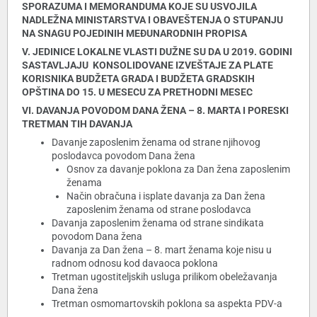
SPORAZUMA I MEMORANDUMA KOJE SU USVOJILA
NADLEŽNA MINISTARSTVA I OBAVEŠTENJA O STUPANJU
NA SNAGU POJEDINIH MEĐUNARODNIH PROPISA
V. JEDINICE LOKALNE VLASTI DUŽNE SU DA U 2019. GODINI
SASTAVLJAJU KONSOLIDOVANE IZVEŠTAJE ZA PLATE
KORISNIKA BUDŽETA GRADA I BUDŽETA GRADSKIH
OPŠTINA DO 15. U MESECU ZA PRETHODNI MESEC
VI. DAVANJA POVODOM DANA ŽENA – 8. MARTA I PORESKI
TRETMAN TIH DAVANJA
Davanje zaposlenim ženama od strane njihovog
poslodavca povodom Dana žena
Osnov za davanje poklona za Dan žena zaposlenim
ženama
Način obračuna i isplate davanja za Dan žena
zaposlenim ženama od strane poslodavca
Davanja zaposlenim ženama od strane sindikata
povodom Dana žena
Davanja za Dan žena – 8. mart ženama koje nisu u
radnom odnosu kod davaoca poklona
Tretman ugostiteljskih usluga prilikom obeležavanja
Dana žena
Tretman osmomartovskih poklona sa aspekta PDV-a