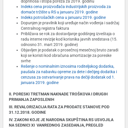
doprinosa i stopa poreza za 2019. godinu
Indeks cena proizvođača industrijskih proizvoda za
domaće tržište u RS u januaru 2019. godine
Indeks potrošačkih cena u januaru 2019. godine
Dopunjen je pravilnik koji uređuje način vođenja i sadržaj
Centralnog registra faktura
Približava se rok za dostavljanje godišnjeg izveštaja o
radu interne revizije kod korisnika javnih sredstava (15.
odnosno 31. mart 2019. godine)
Objavljen je podatak o prosečnoj mesečnoj bruto zaradi
koji se koristi kod obračuna amortizacije za poreske
svrhe
Rešenje o nominalnim iznosima roditeljskog dodatka,
paušala za nabavku opreme za dete i dečijeg dodatka i
cenzusa za ostvarivanje prava na dečiji dodatak od 1.
januara 2019. godine
II. PORESKI TRETMAN NAKNADE TROŠKOVA I DRUGIH
PRIMANJA ZAPOSLENIH
III. REVALORIZACIJA RATA ZA PRODATE STANOVE POD
31.12.2018. GODINE
IV. ZAKONI KOJE JE NARODNA SKUPŠTINA RS USVOJILA
NA SEDNICI XI VANREDNOG ZASEDANJA, PREGLED