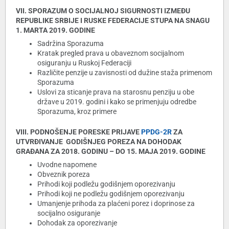
VII. SPORAZUM O SOCIJALNOJ SIGURNOSTI IZMEĐU
REPUBLIKE SRBIJE I RUSKE FEDERACIJE STUPA NA SNAGU
1. MARTA 2019. GODINE
Sadržina Sporazuma
Kratak pregled prava u obaveznom socijalnom
osiguranju u Ruskoj Federaciji
Različite penzije u zavisnosti od dužine staža primenom
Sporazuma
Uslovi za sticanje prava na starosnu penziju u obe
države u 2019. godini i kako se primenjuju odredbe
Sporazuma, kroz primere
VIII. PODNOŠENJE PORESKE PRIJAVE
PPDG-2R
ZA
UTVRĐIVANJE GODIŠNJEG POREZA NA DOHODAK
GRAĐANA ZA 2018. GODINU – DO 15. MAJA 2019. GODINE
Uvodne napomene
Obveznik poreza
Prihodi koji podležu godišnjem oporezivanju
Prihodi koji ne podležu godišnjem oporezivanju
Umanjenje prihoda za plaćeni porez i doprinose za
socijalno osiguranje
Dohodak za oporezivanje