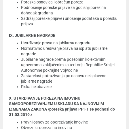
Poreska osnovica i obračun poreza
Podnošenje poreske prijave za godišnji porez na
dohodak građana
Sadržaj poreske prijave i unošenje podataka u poresku
prijavu
IX. JUBILARNE NAGRADE
Utvrđivanje prava na jubilarnu nagradu
Normativno uređivanje prava na isplatu jubilarne
nagrade
Jubilarne nagrade prema posebnim kolektivnim
ugovoroma zaključenim za teritoriju Republike Srbije i
Autonomne pokrajine Vojvodine
Zastarelost potraživanja po osnovu neisplaćene
jubilarne nagrade
Fiskalne obaveze
X. UTVRĐIVANJE POREZA NA IMOVINU
SAMOOPOREZIVANJEM U SKLADU SA NAJNOVIJIM
IZMENAMA ZAKONA /poreska prijava PPI-1 se podnosi do
31.03.2019./
Pravni osnov za oporezivanje imovine
Obveznici poreza na imovinu