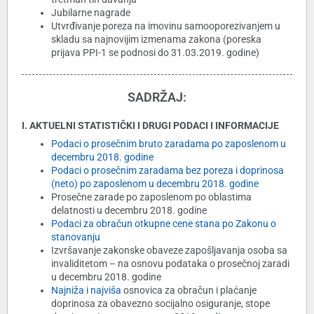
Jubilarne nagrade
Utvrđivanje poreza na imovinu samooporezivanjem u
skladu sa najnovijim izmenama zakona (poreska
prijava PPI-1 se podnosi do 31.03.2019. godine)
SADRŽAJ:
I. AKTUELNI STATISTIČKI I DRUGI PODACI I INFORMACIJE
Podaci o prosečnim bruto zaradama po zaposlenom u
decembru 2018. godine
Podaci o prosečnim zaradama bez poreza i doprinosa
(neto) po zaposlenom u decembru 2018. godine
Prosečne zarade po zaposlenom po oblastima
delatnosti u decembru 2018. godine
Podaci za obračun otkupne cene stana po Zakonu o
stanovanju
Izvršavanje zakonske obaveze zapošljavanja osoba sa
invaliditetom – na osnovu podataka o prosečnoj zaradi
u decembru 2018. godine
Najniža
i
najviša
osnovica za obračun i plaćanje
doprinosa za obavezno socijalno osiguranje, stope