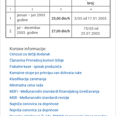
broj:
1
2
3
4
januar – jun 2003.
1.
25,00 din/h
3/03 od 17.01.2003.
godine
jul – decembar
75/03 od
2.
27,00 din/h
2003. godine
25.07.2003.
Korisne informacije:
Cenzusi za dečiji dodatak
Članarina Privrednoj komori Srbije
Fiskalne kase - spisak preduzeća
Kamatne stope po principu van dohvata ruke
Klasifikacija zanimanja
Minimalna cena rada
MSFI - Međunarodni standardi finansijskog izveštavanja
MSR - Međunarodni standardi revizije
Najniža osnovica za doprinose
Najviša osnovica za doprinose