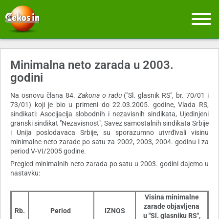
Minimalna neto zarada u 2003.
godini
Na osnovu člana 84.
Zakona o radu
("Sl. glasnik RS", br. 70/01 i
73/01) koji je bio u primeni do 22.03.2005. godine, Vlada RS,
sindikati: Asocijacija slobodnih i nezavisnih sindikata, Ujedinjeni
granski sindikat "Nezavisnost", Savez samostalnih sindikata Srbije
i Unija poslodavaca Srbije, su sporazumno utvrđivali visinu
minimalne neto zarade po satu za 2002, 2003, 2004. godinu i za
period V-VI/2005 godine.
Pregled minimalnih neto zarada po satu u 2003. godini dajemo u
nastavku:
Visina minimalne
zarade objavljena
Rb.
Period
IZNOS
u "Sl. glasniku RS",