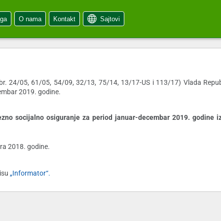
oga
O nama
Kontakt
Sajtovi
 br. 24/05, 61/05, 54/09, 32/13, 75/14, 13/17-US i 113/17) Vlada Republ
cembar 2019. godine.
zno socijalno osiguranje za period januar-decembar 2019. godine i
bra 2018. godine.
pisu
„Informator“.