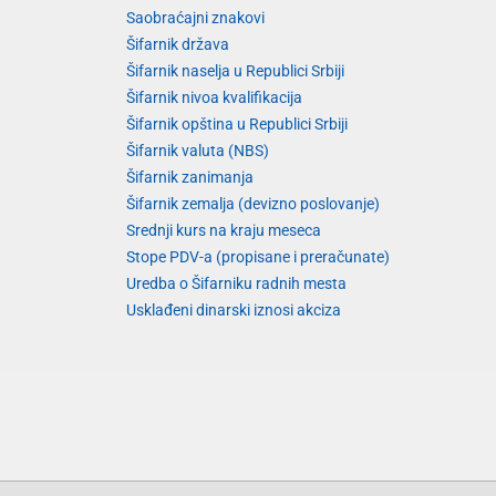
Saobraćajni znakovi
Šifarnik država
Šifarnik naselja u Republici Srbiji
Šifarnik nivoa kvalifikacija
Šifarnik opština u Republici Srbiji
Šifarnik valuta (NBS)
Šifarnik zanimanja
Šifarnik zemalja (devizno poslovanje)
Srednji kurs na kraju meseca
Stope PDV-a (propisane i preračunate)
Uredba o Šifarniku radnih mesta
Usklađeni dinarski iznosi akciza