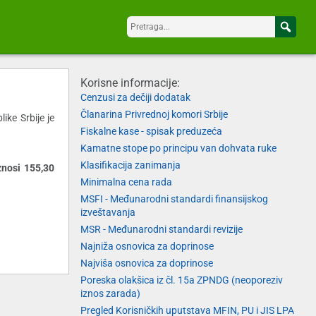
Korisne informacije:
Cenzusi za dečiji dodatak
Članarina Privrednoj komori Srbije
ike Srbije je
Fiskalne kase - spisak preduzeća
Kamatne stope po principu van dohvata ruke
Klasifikacija zanimanja
znosi 155,30
Minimalna cena rada
MSFI - Međunarodni standardi finansijskog
izveštavanja
MSR - Međunarodni standardi revizije
Najniža osnovica za doprinose
Najviša osnovica za doprinose
Poreska olakšica iz čl. 15a ZPNDG (neoporeziv
iznos zarada)
Pregled Korisničkih uputstava MFIN, PU i JIS LPA