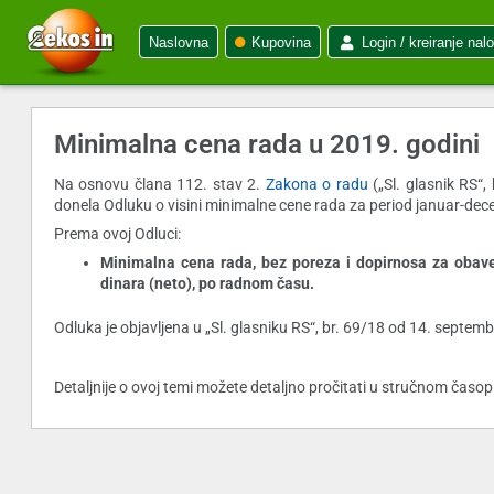
Naslovna
Kupovina
Login / kreiranje nal
Minimalna cena rada u 2019. godini
Na osnovu člana 112. stav 2.
Zakona o radu
(„Sl. glasnik RS“,
donela Odluku o visini minimalne cene rada za period januar-de
Prema ovoj Odluci:
Minimalna cena rada, bez poreza i dopirnosa za obave
dinara (neto), po radnom času.
Odluka je objavljena u „Sl. glasniku RS“, br. 69/18 od 14. septem
Detaljnije o ovoj temi možete detaljno pročitati u stručnom časo