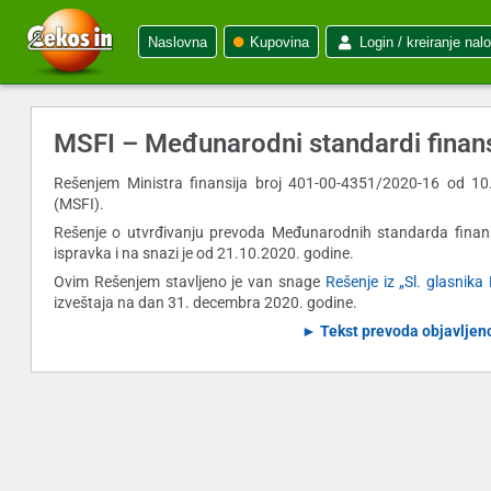
Naslovna
Kupovina
Login / kreiranje nal
MSFI – Međunarodni standardi finansi
Rešenjem Ministra finansija broj 401-00-4351/2020-16 od 10
(MSFI).
Rešenje o utvrđivanju prevoda Međunarodnih standarda finansi
ispravka i na snazi je od 21.10.2020. godine.
Ovim Rešenjem stavljeno je van snage
Rešenje iz „Sl. glasnika
izveštaja na dan 31. decembra 2020. godine.
► Tekst prevoda objavljenog