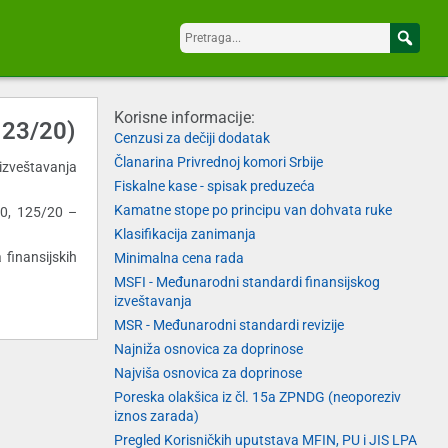
Korisne informacije:
123/20)
Cenzusi za dečiji dodatak
Članarina Privrednoj komori Srbije
izveštavanja
Fiskalne kase - spisak preduzeća
Kamatne stope po principu van dohvata ruke
20, 125/20 –
Klasifikacija zanimanja
 finansijskih
Minimalna cena rada
MSFI - Međunarodni standardi finansijskog
izveštavanja
MSR - Međunarodni standardi revizije
Najniža osnovica za doprinose
Najviša osnovica za doprinose
Poreska olakšica iz čl. 15a ZPNDG (neoporeziv
iznos zarada)
Pregled Korisničkih uputstava MFIN, PU i JIS LPA