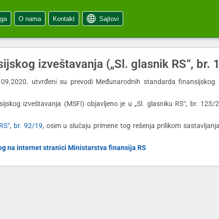
oga
O nama
Kontakt
Sajtovi
jskog izveštavanja („Sl. glasnik RS“, br. 
.09.2020. utvrđeni su prevodi Međunarodnih standarda finansijskog 
jskog izveštavanja (MSFI) objavljeno je u „Sl. glasniku RS“, br. 123/
 RS“, br. 92/19
, osim u slučaju primene tog rešenja prilikom sastavljanja
 na internet stranici Ministarstva finansija RS