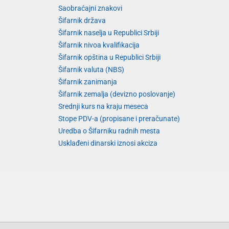
Saobraćajni znakovi
Šifarnik država
Šifarnik naselja u Republici Srbiji
Šifarnik nivoa kvalifikacija
Šifarnik opština u Republici Srbiji
Šifarnik valuta (NBS)
Šifarnik zanimanja
Šifarnik zemalja (devizno poslovanje)
Srednji kurs na kraju meseca
Stope PDV-a (propisane i preračunate)
Uredba o Šifarniku radnih mesta
Usklađeni dinarski iznosi akciza