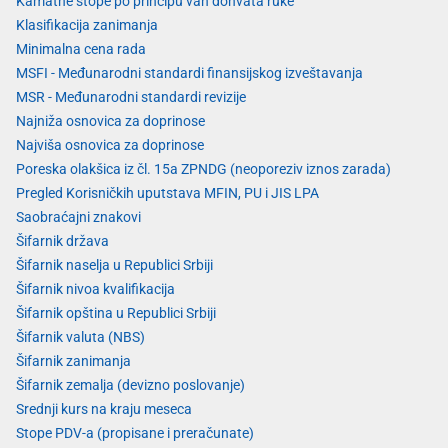
Kamatne stope po principu van dohvata ruke
Klasifikacija zanimanja
Minimalna cena rada
MSFI - Međunarodni standardi finansijskog izveštavanja
MSR - Međunarodni standardi revizije
Najniža osnovica za doprinose
Najviša osnovica za doprinose
Poreska olakšica iz čl. 15a ZPNDG (neoporeziv iznos zarada)
Pregled Korisničkih uputstava MFIN, PU i JIS LPA
Saobraćajni znakovi
Šifarnik država
Šifarnik naselja u Republici Srbiji
Šifarnik nivoa kvalifikacija
Šifarnik opština u Republici Srbiji
Šifarnik valuta (NBS)
Šifarnik zanimanja
Šifarnik zemalja (devizno poslovanje)
Srednji kurs na kraju meseca
Stope PDV-a (propisane i preračunate)