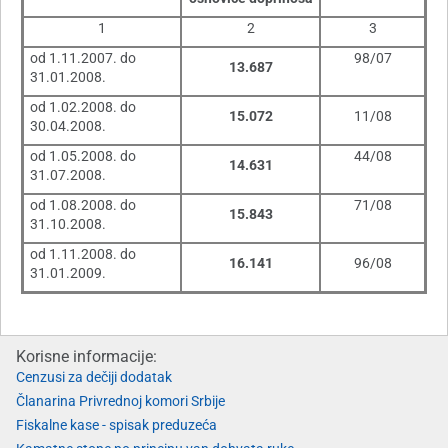
1
2
3
od 1.11.2007. do
98/07
13.687
31.01.2008.
od 1.02.2008. do
15.072
11/08
30.04.2008.
od 1.05.2008. do
44/08
14.631
31.07.2008.
od 1.08.2008. do
71/08
15.843
31.10.2008.
od 1.11.2008. do
16.141
96/08
31.01.2009.
Korisne informacije:
Cenzusi za dečiji dodatak
Članarina Privrednoj komori Srbije
Fiskalne kase - spisak preduzeća