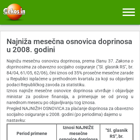
Najniža mesečna osnovica doprinosa
u 2008. godini
Najnižu mesečnu osnovicu doprinosa, prema članu 37.
Zakona o
doprinosima za obavezno socijalno osiguranje
("Sl. glasnik RS", br.
84/04, 61/05, 62/06), čini iznos od 35% prosečne mesečne zarade
u Republici isplaćene u prethodnom kvartalu za koji su objavljeni
podaci Republičkog zavoda za statistiku.
Iznos najniže mesečne osnovice doprinosa utvrđuje i objavljuje
ministar za poslove finansija, a primenjuje se od prvog u
narednom mesecu po objavljivanju tog iznosa.
Pregled NAJNIŽIH OSNOVICA za plaćanje doprinosa za obavezno
socijalno osiguranje u 2008. godini (po periodima) dajemo u
nastavku:
Iznosi NAJNIŽE
"Sl. glasnik
Period primene
mesečne
RS", br.
osnovice doprinosa