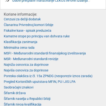
Uslovi pretplate i naručivanje CEKOS IN-ovih izdanja .
Korisne informacije:
Cenzusi za dečiji dodatak
Članarina Privrednoj komori Srbije
Fiskalne kase - spisak preduzeća
Kamatne stope po principu van dohvata ruke
Klasifikacija zanimanja
Minimalna cena rada
MSFI - Međunarodni standardi finansijskog izveštavanja
MSR - Međunarodni standardi revizije
Najniža osnovica za doprinose
Najviša osnovica za doprinose
Poreska olakšica iz čl. 15a ZPNDG (neoporeziv iznos zarada)
Pregled Korisničkih uputstava MFIN, PU i JIS LPA
Saobraćajni znakovi
Šifarnik država
Šifarnik naselja u Republici Srbiji
Šifarnik nivoa kvalifikacija