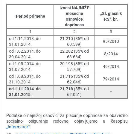
Iznosi NAJNIŽE
mesečne
„Sl. glasnik
Period primene
osnovice
RS“, br.
doprinosa
1
2
3
od 1.11.2013. do
21.210 (35% od
95/2013
31.01.2014.
60.599)
od 1.02.2014. do
22.282 (35% od
8/2014
30.04.2014.
63.664)
od 1.05.2014. do
20.198 (35% od
46/2014
31.07.2014.
57.709)
od 1.08.2014. do
21.716 (35% od
79/2014
31.10.2014.
62.046)
od 1.11.2014. do
21.718
(35% od
–
31.01.2015.
62.051)
Podatke o najnižoj osnovici za plaćanje doprinosa za obavezno
socijalno osiguranje redovno objavljujemo u časopisu
„Informator“.