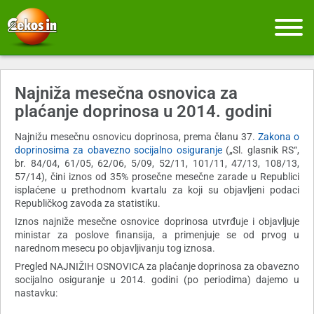
Najniža mesečna osnovica za
plaćanje doprinosa u 2014. godini
Najnižu mesečnu osnovicu doprinosa, prema članu 37.
Zakona o
doprinosima za obavezno socijalno osiguranje
(„Sl. glasnik RS“,
br. 84/04, 61/05, 62/06, 5/09, 52/11, 101/11, 47/13, 108/13,
57/14), čini iznos od 35% prosečne mesečne zarade u Republici
isplaćene u prethodnom kvartalu za koji su objavljeni podaci
Republičkog zavoda za statistiku.
Iznos najniže mesečne osnovice doprinosa utvrđuje i objavljuje
ministar za poslove finansija, a primenjuje se od prvog u
narednom mesecu po objavljivanju tog iznosa.
Pregled NAJNIŽIH OSNOVICA za plaćanje doprinosa za obavezno
socijalno osiguranje u 2014. godini (po periodima) dajemo u
nastavku: