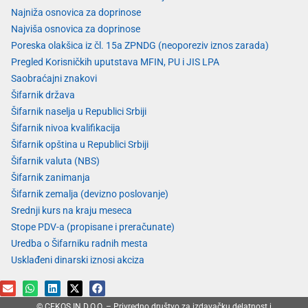
Najniža osnovica za doprinose
Najviša osnovica za doprinose
Poreska olakšica iz čl. 15a ZPNDG (neoporeziv iznos zarada)
Pregled Korisničkih uputstava MFIN, PU i JIS LPA
Saobraćajni znakovi
Šifarnik država
Šifarnik naselja u Republici Srbiji
Šifarnik nivoa kvalifikacija
Šifarnik opština u Republici Srbiji
Šifarnik valuta (NBS)
Šifarnik zanimanja
Šifarnik zemalja (devizno poslovanje)
Srednji kurs na kraju meseca
Stope PDV-a (propisane i preračunate)
Uredba o Šifarniku radnih mesta
Usklađeni dinarski iznosi akciza
© CEKOS IN D.O.O. – Privredno društvo za izdavačku delatnost i