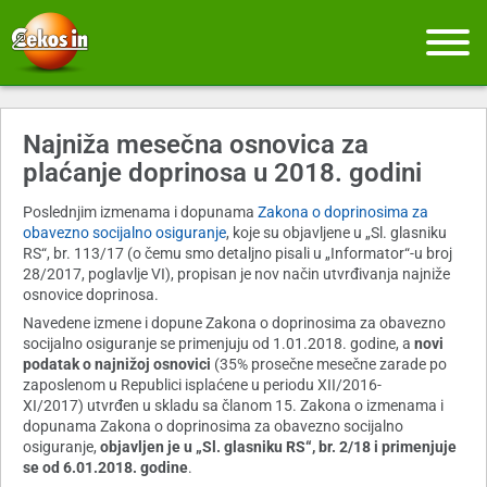
Najniža mesečna osnovica za
plaćanje doprinosa u 2018. godini
Poslednjim izmenama i dopunama
Zakona o doprinosima za
obavezno socijalno osiguranje
, koje su objavljene u „Sl. glasniku
RS“, br. 113/17 (o čemu smo detaljno pisali u „Informator“-u broj
28/2017, poglavlje VI), propisan je nov način utvrđivanja najniže
osnovice doprinosa.
Navedene izmene i dopune Zakona o doprinosima za obavezno
socijalno osiguranje se primenjuju od 1.01.2018. godine, a
novi
podatak o najnižoj osnovici
(35% prosečne mesečne zarade po
zaposlenom u Republici isplaćene u periodu XII/2016-
XI/2017) utvrđen u skladu sa članom 15. Zakona o izmenama i
dopunama Zakona o doprinosima za obavezno socijalno
osiguranje,
objavljen je u „Sl. glasniku RS“, br. 2/18 i primenjuje
se od 6.01.2018. godine
.