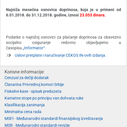
Najniža mesečna osnovica doprinosa, koja je u primeni od
6.01.2018. do 31.12.2018. godine, iznosi
23.053 dinara.
Podatke o najnižoj osnovici za plaćanje doprinosa za obavezno
socijalno osiguranje redovno objavljujemo u
časopisu
„Informator“.
Uslovi pretplate i naručivanje CEKOS IN-ovih izdanja .
Korisne informacije:
Cenzusi za dečiji dodatak
Članarina Privrednoj komori Srbije
Fiskalne kase - spisak preduzeća
Kamatne stope po principu van dohvata ruke
Klasifikacija zanimanja
Minimalna cena rada
MSFI - Međunarodni standardi finansijskog izveštavanja
MSR - Međunarodni standardi revizije