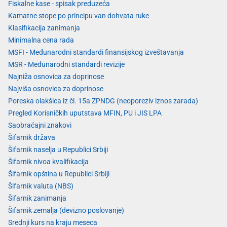
Fiskalne kase - spisak preduzeća
Kamatne stope po principu van dohvata ruke
Klasifikacija zanimanja
Minimalna cena rada
MSFI - Međunarodni standardi finansijskog izveštavanja
MSR - Međunarodni standardi revizije
Najniža osnovica za doprinose
Najviša osnovica za doprinose
Poreska olakšica iz čl. 15a ZPNDG (neoporeziv iznos zarada)
Pregled Korisničkih uputstava MFIN, PU i JIS LPA
Saobraćajni znakovi
Šifarnik država
Šifarnik naselja u Republici Srbiji
Šifarnik nivoa kvalifikacija
Šifarnik opština u Republici Srbiji
Šifarnik valuta (NBS)
Šifarnik zanimanja
Šifarnik zemalja (devizno poslovanje)
Srednji kurs na kraju meseca