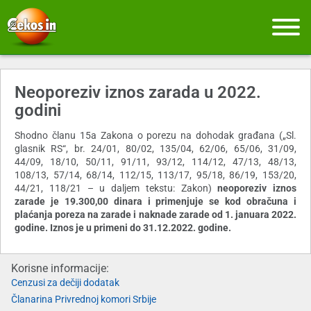
Neoporeziv iznos zarada u 2022.
godini
Shodno članu 15a Zakona o porezu na dohodak građana („Sl.
glasnik RS“, br. 24/01, 80/02, 135/04, 62/06, 65/06, 31/09,
44/09, 18/10, 50/11, 91/11, 93/12, 114/12, 47/13, 48/13,
108/13, 57/14, 68/14, 112/15, 113/17, 95/18, 86/19, 153/20,
44/21, 118/21 – u daljem tekstu: Zakon)
neoporeziv iznos
zarade
je 19.300,00 dinara i primenjuje se kod obračuna i
plaćanja poreza na zarade i naknade zarade od 1. januara 2022.
godine. Iznos je u primeni do 31.12.2022. godine.
Korisne informacije:
Cenzusi za dečiji dodatak
Članarina Privrednoj komori Srbije