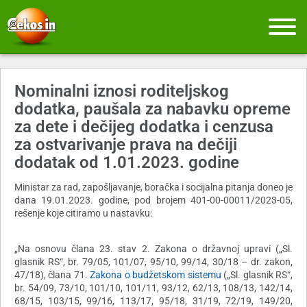
Nominalni iznosi roditeljskog
dodatka, paušala za nabavku opreme
za dete i dečijeg dodatka i cenzusa
za ostvarivanje prava na dečiji
dodatak od 1.01.2023. godine
Ministar za rad, zapošljavanje, boračka i socijalna pitanja doneo je
dana 19.01.2023. godine, pod brojem 401-00-00011/2023-05,
rešenje koje citiramo u nastavku:
„Na osnovu člana 23. stav 2. Zakona o državnoj upravi („Sl.
glasnik RS“, br. 79/05, 101/07, 95/10, 99/14, 30/18 – dr. zakon,
47/18), člana 71.
Zakona o budžetskom sistemu
(„Sl. glasnik RS“,
br. 54/09, 73/10, 101/10, 101/11, 93/12, 62/13, 108/13, 142/14,
68/15, 103/15, 99/16, 113/17, 95/18, 31/19, 72/19, 149/20,