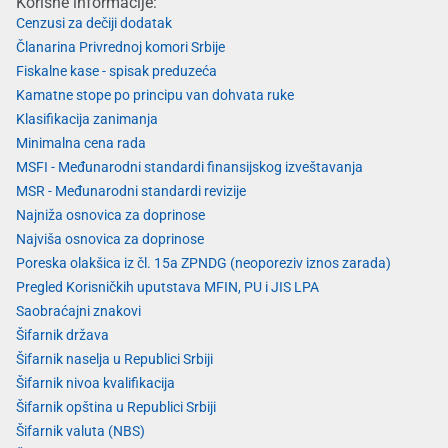
Korisne informacije:
Cenzusi za dečiji dodatak
Članarina Privrednoj komori Srbije
Fiskalne kase - spisak preduzeća
Kamatne stope po principu van dohvata ruke
Klasifikacija zanimanja
Minimalna cena rada
MSFI - Međunarodni standardi finansijskog izveštavanja
MSR - Međunarodni standardi revizije
Najniža osnovica za doprinose
Najviša osnovica za doprinose
Poreska olakšica iz čl. 15a ZPNDG (neoporeziv iznos zarada)
Pregled Korisničkih uputstava MFIN, PU i JIS LPA
Saobraćajni znakovi
Šifarnik država
Šifarnik naselja u Republici Srbiji
Šifarnik nivoa kvalifikacija
Šifarnik opština u Republici Srbiji
Šifarnik valuta (NBS)