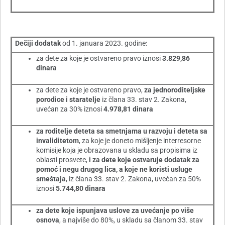
Dečiji dodatak
od 1. januara 2023. godine:
za dete za koje je ostvareno pravo iznosi
3.829,86
dinara
za dete za koje je ostvareno pravo,
za jednoroditeljske
porodice i staratelje
iz člana 33. stav 2. Zakona,
uvećan za 30% iznosi
4.978,81 dinara
za roditelje deteta sa smetnjama u razvoju i deteta sa
invaliditetom
, za koje je doneto mišljenje interresorne
komisije koja je obrazovana u skladu sa propisima iz
oblasti prosvete,
i za dete koje ostvaruje dodatak za
pomoć i negu drugog lica, a koje ne koristi usluge
smeštaja
, iz člana 33. stav 2. Zakona, uvećan za 50%
iznosi
5.744,80 dinara
za dete koje ispunjava uslove za uvećanje po više
osnova
, a najviše do 80%, u skladu sa članom 33. stav