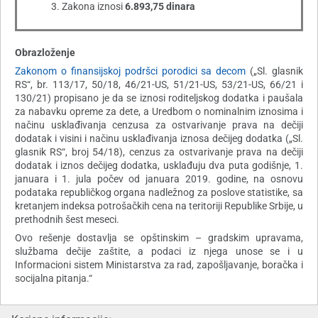
3. Zakona iznosi
6.893,75 dinara
Obrazloženje
Zakonom o finansijskoj podršci porodici sa decom
(„Sl. glasnik
RS“, br. 113/17, 50/18, 46/21-US, 51/21-US, 53/21-US, 66/21 i
130/21) propisano je da se iznosi roditeljskog dodatka i paušala
za nabavku opreme za dete, a Uredbom o nominalnim iznosima i
načinu usklađivanja cenzusa za ostvarivanje prava na dečiji
dodatak i visini i načinu usklađivanja iznosa dečijeg dodatka („Sl.
glasnik RS“, broj 54/18), cenzus za ostvarivanje prava na dečiji
dodatak i iznos dečijeg dodatka, usklađuju dva puta godišnje, 1.
januara i 1. jula počev od januara 2019. godine, na osnovu
podataka republičkog organa nadležnog za poslove statistike, sa
kretanjem indeksa potrošačkih cena na teritoriji Republike Srbije, u
prethodnih šest meseci.
Ovo rešenje dostavlja se opštinskim – gradskim upravama,
službama dečije zaštite, a podaci iz njega unose se i u
Informacioni sistem Ministarstva za rad, zapošljavanje, boračka i
socijalna pitanja.“