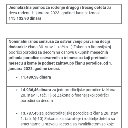
Jednokratna pomoć za rođenje drugog i trećeg deteta
za
decu rođenu 1. januara 2023. godine i kasnije iznosi
115.132,90 dinara
Nominalni iznos cenzusa za ostvarivanje prava na dečiji
dodatak
iz člana 30. stav 1. tačka 1) Zakona o finansijskoj
podršci porodici sa decom na osnovu ukupnih
mesečnih
prihoda porodice ostvarenih u tri meseca koji prethode
mesecu u kome je podnet zahtev, po članu porodice, od 1.
januara 2023. godine iznosi:
11.489,58 dinara
14.936,46 dinara
za jednoroditeljske porodice iz člana
28. stav 1. tač. 1)-5) Zakona o finansijskoj podršci
porodici sa decom
13.787,45
za jednoroditeljske porodice iz člana 28. stav
1. tač. 6)-10) Zakona, za staratelje i roditelje deteta sa
smetnjama u razvoju i deteta sa invaliditetom za koje