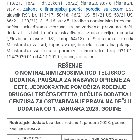
118/21, 118/21 – dr. zakon i 138/22), člana 23. stav 8. i člana 24.
stav 4.
Zakona o finansijskoj podršci porodici sa decom
(„Sl.
glasnik RS“, br. 113/17, 50/18, 46/21-US, 51/21-US, 53/21-US,
66/21 i 130/21) i čl. 5. i 6. stav 5. Uredbe o nominalnim iznosima i
načinu usklađivanja cenzusa za ostvarivanje prava na dečiji
dodatak i visini i načinu usklađivanja iznosa dečijeg dodatka
(„Službeni glasnik RS“, broj 54/18) i Sporazuma između
Ministarstva za rad, zapošljavanje, boračka i socijalna pitanja i
Ministarstva za brigu o porodici i demografiju broj: 021-01-
124/2020-01 od 4.11.2020. godine, donosim
REŠENJE
O NOMINALNIM IZNOSIMA RODITELJSKOG
DODATKA, PAUŠALA ZA NABAVKU OPREME ZA
DETE, JEDNOKRATNE POMOĆI ZA ROĐENJE
DRUGOG I TREĆEG DETETA, DEČIJEG DODATKA I
CENZUSA ZA OSTVARIVANJE PRAVA NA DEČIJI
DODATAK OD 1. JANUARA 2023. GODINE
Roditeljski dodatak
za decu rođenu 1. januara 2023. godine i
kasnije iznosi za:
prvo dete