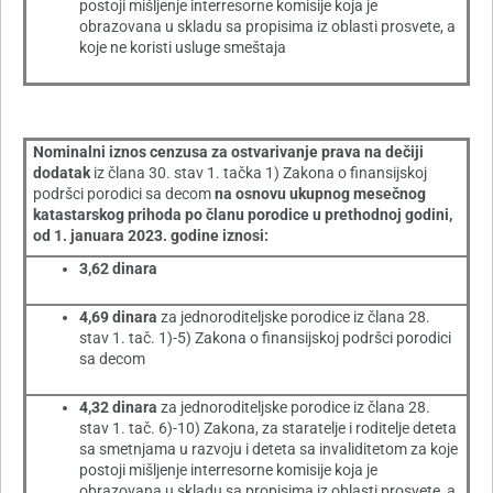
postoji mišljenje interresorne komisije koja je
obrazovana u skladu sa propisima iz oblasti prosvete, a
koje ne koristi usluge smeštaja
Nominalni iznos cenzusa za ostvarivanje prava na dečiji
dodatak
iz člana 30. stav 1. tačka 1) Zakona o finansijskoj
podršci porodici sa decom
na osnovu ukupnog mesečnog
katastarskog prihoda po članu porodice u prethodnoj godini,
od 1. januara 2023. godine iznosi:
3,62 dinara
4,69 dinara
za jednoroditeljske porodice iz člana 28.
stav 1. tač. 1)-5) Zakona o finansijskoj podršci porodici
sa decom
4,32 dinara
za jednoroditeljske porodice iz člana 28.
stav 1. tač. 6)-10) Zakona, za staratelje i roditelje deteta
sa smetnjama u razvoju i deteta sa invaliditetom za koje
postoji mišljenje interresorne komisije koja je
obrazovana u skladu sa propisima iz oblasti prosvete, a