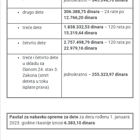
jednokratno –
345.398,70 dinara
306.388,75 dinara
– 24 rate po
drugo dete
12.766,20 dinara
1.838.332,53 dinara
– 120 rata po
treće dete
15.319,44 dinara
2.757.498,79 dinara
– 120 rata po
četvrto dete
22.979,16 dinara
treće i četvrto dete
u skladu sa
članom 24. stav 3.
jednokratno –
255.323,97 dinara
Zakona (smrt
deteta u toku
isplate prava)
Paušal za nabavku opreme za dete
za decu rođenu 1. januara
2023. godine i kasnije iznosi
6.383,10 dinara