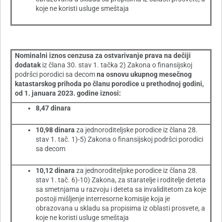
koje ne koristi usluge smeštaja
Nominalni iznos cenzusa za ostvarivanje prava na dečiji
dodatak
iz člana 30. stav 1. tačka 2) Zakona o finansijskoj
podršci porodici sa decom
na osnovu ukupnog mesečnog
katastarskog prihoda po članu porodice u prethodnoj godini,
od 1. januara 2023. godine iznosi:
8,47 dinara
10,98 dinara
za jednoroditeljske porodice iz člana 28.
stav 1. tač. 1)-5) Zakona o finansijskoj podršci porodici
sa decom
10,12 dinara
za jednoroditeljske porodice iz člana 28.
stav 1. tač. 6)-10) Zakona, za staratelje i roditelje deteta
sa smetnjama u razvoju i deteta sa invaliditetom za koje
postoji mišljenje interresorne komisije koja je
obrazovana u skladu sa propisima iz oblasti prosvete, a
koje ne koristi usluge smeštaja