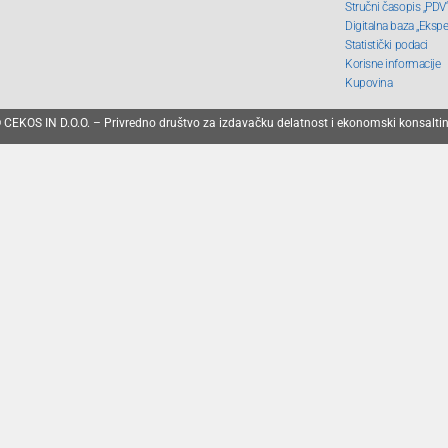
Stručni časopis „PDV
Digitalna baza „Ekspe
Statistički podaci
Korisne informacije
Kupovina
 CEKOS IN D.O.O. – Privredno društvo za izdavačku delatnost i ekonomski konsalti