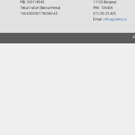
PIB: 100118943
11103 Beograd
Tekući račun (Banca Intesa):
PAK: 106406
160-6000001780340-43
011/30 35 435
Email:
office@cekos.rs
©