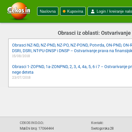
Naslovna
Kupovina
Login / kreiranje nal
Obrasci iz oblasti: Ostvarivanj
Obrasci NZ-ND, NZ-PND, NZ-PO, NZ-POND, Potvrda, ON-PND, ON-RND
DSRI, DSRI, NT-PU-DNSP i DNSP – Ostvarivanje prava na finansijs
15/08/2018
Obrasci 1-ZOPND, 1a-ZONPND, 2, 3, 4, 4a, 5, 6 i 7 – Ostvarivanje
nege deteta
23/07/2018
CEKOS IN D.O.O.:
Kontakt:
Matični broj: 17064444
Svetogorska 28