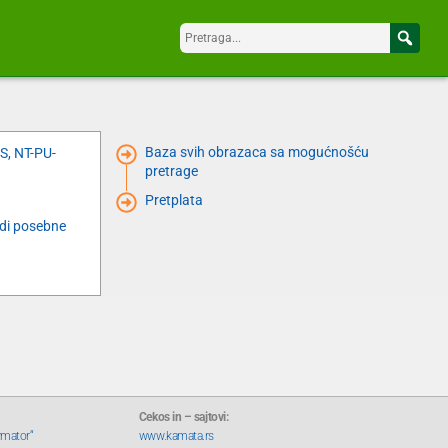
Baza svih obrazaca sa mogućnošću
S, NT-PU-
pretrage
Pretplata
adi posebne
Cekos in – sajtovi:
rmator“
www.kamata.rs