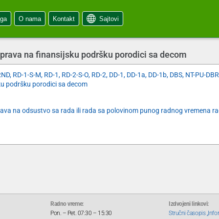
oga
O nama
Kontakt
Sajtovi
e prava na finansijsku podršku porodici sa decom
, RD-1-S-M, RD-1, RD-2-S-O, RD-2, DD-1, DD-1a, DD-1b, DBS, NT-PU-DBR
ku podršku porodici sa decom
 prava na odsustvo sa rada ili rada sa polovinom punog radnog vremena r
Radno vreme:
Izdvojeni linkovi:
Pon. – Pet. 07:30 – 15:30
Stručni časopis „Info