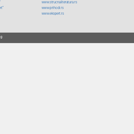
“
www.strucnaliteratura.rs
rt“
www.prihodi.rs
www.ekspert.rs
ng