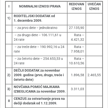
REDOVAN
UVEĆAN
I
NOMINALNI IZNOSI PRAVA
IZNOS
IZNOS
RODITELJSKI DODATAK od
1)
1. decembra 2009.
– za prvo dete – jednokratno
27.135,90
– za drugo dete – 106.111,61 u
Rata –
24 rate
4.421,32
– za treće dete – 190.992,16 u 24
Rata –
rate
7.958,01
– za četvrto dete – 254.653,53 u
Rata –
24 rate
10.610,56
DEČIJI DODATAK za novembar
2)
2009. godine (prvo, drugo, treće i
1.896,58
2.465,55
četvrto dete)
NOVČANA POMOĆ MAJKAMA
3)
3.311,03
IZBEGLICAMA za novembar 2009.
CENZUS za ostvarivanje prava na
II
dečiji dodatak od 1.12.2009.