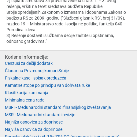
2) Isplatu sredstava za prava navedena u tač. 1. – 3. ovog
rešenja, vršiti na teret sredstava budžeta Republike
Srbije opredeljenih Zakonom o izmenama i dopunama Zakona o
budžetu RS za 2009. godinu ("Službeni glasnik RS", broj 31/09),
razdeo 19 – Ministarstvo rada i socijalne politike, funkcija 040 –
Porodica i deca.
3) Rešenje dostaviti službama dečije zaštite u opštinama,
odnosno gradovima."
Korisne informacije:
Cenzusi za dečiji dodatak
Članarina Privrednoj komori Srbije
Fiskalne kase - spisak preduzeća
Kamatne stope po principu van dohvata ruke
Klasifikacija zanimanja
Minimalna cena rada
MSFI - Međunarodni standardi finansijskog izveštavanja
MSR - Međunarodni standardi revizije
Najniža osnovica za doprinose
Najviša osnovica za doprinose
Poreska olakšica iz čl. 15a ZPNDG (neoporeziv iznos zarada)