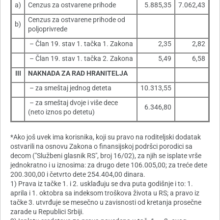
a)
Cenzus za ostvarene prihode
5.885,35
7.062,43
Cenzus za ostvarene prihode od
b)
poljoprivrede
– Član 19. stav 1. tačka 1. Zakona
2,35
2,82
– Član 19. stav 1. tačka 2. Zakona
5,49
6,58
III
NAKNADA ZA RAD HRANITELJA
– za smeštaj jednog deteta
10.313,55
– za smeštaj dvoje i više dece
6.346,80
(neto iznos po detetu)
*Ako još uvek ima korisnika, koji su pravo na roditeljski dodatak
ostvarili na osnovu Zakona o finansijskoj podršci porodici sa
decom ("Službeni glasnik RS", broj 16/02), za njih se isplate vrše
jednokratno i u iznosima: za drugo dete 106.005,00; za treće dete
200.300,00 i četvrto dete 254.404,00 dinara.
1) Prava iz tačke 1. i 2. usklađuju se dva puta godišnje i to: 1.
aprila i 1. oktobra sa indeksom troškova života u RS; a pravo iz
tačke 3. utvrđuje se mesečno u zavisnosti od kretanja prosečne
zarade u Republici Srbiji.