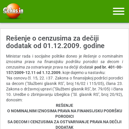
Rešenje o cenzusima za dečiji
dodatak od 01.12.2009. godine
Ministar rada i socijalne politike doneo je
Rešenje o nominalnim
iznosima prava na finansijsku podršku porodici sa decom i
cenzusima za ostvarivanje prava na dečiji dodatak
pod br. 401-00-
157/2009-12.11 od 1.12.2009.
koje dajemo u nastavku:
"Na osnovu čl. 15, 22. i 37. Zakona o finansijskoj podršci porodici
sa decom ("Službeni glasnik RS", broj 16/02 i 115/05), člana 23.
Zakona o državnoj upravi ("Službeni glasnik RS", br. 79/05) i člana
10. Uredbe o zbrinjavanju izbeglica ("Sl. glasnik RS", broj 20/92),
donosim:
REŠENJE
O NOMINALNIM IZNOSIMA PRAVA NA FINANSIJSKU PODRŠKU
PORODICI
SA DECOM I CENZUSIMA ZA OSTVARIVANJE PRAVA NA DEČIJI
DODATAK