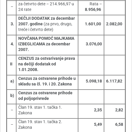
za četvrto dete – 214.966,97 u
Rata –
–
24 rate
8.956,96
DEČIJI DODATAK za decembar
3.
2007. godine
(za prvo, drugo,
1.601,00
2.082,00
treće i četvrto dete)
NOVČANA POMOĆ MAJKAMA
4.
IZBEGLICAMA za decembar
3.076,00
2007.
CENZUS za ostvarivanje prava
II
na dečiji dodatak od
1.01.2008.
Cenzus za ostvarene prihode u
a)
5.098,18
6.117,82
skladu sa čl. 19. i 20. Zakona
Cenzus za ostvarene prihode
b)
od poljoprivrede
Član 19. stav 1. tačka 1.
–
2,35
2,82
Zakona
Član 19. stav 1. tačka 2.
–
5,49
6,58
Zakona