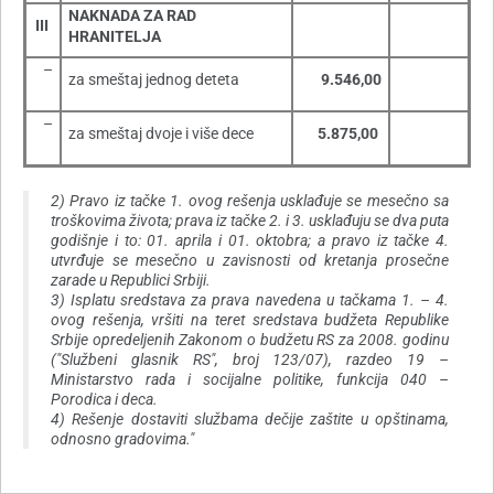
NAKNADA ZA RAD
III
HRANITELJA
–
za smeštaj jednog deteta
9.546,00
–
za smeštaj dvoje i više dece
5.875,00
2) Pravo iz tačke 1. ovog rešenja usklađuje se mesečno sa
troškovima života; prava iz tačke 2. i 3. usklađuju se dva puta
godišnje i to: 01. aprila i 01. oktobra; a pravo iz tačke 4.
utvrđuje se mesečno u zavisnosti od kretanja prosečne
zarade u Republici Srbiji.
3) Isplatu sredstava za prava navedena u tačkama 1. – 4.
ovog rešenja, vršiti na teret sredstava budžeta Republike
Srbije opredeljenih Zakonom o budžetu RS za 2008. godinu
("Službeni glasnik RS", broj 123/07), razdeo 19 –
Ministarstvo rada i socijalne politike, funkcija 040 –
Porodica i deca.
4) Rešenje dostaviti službama dečije zaštite u opštinama,
odnosno gradovima."