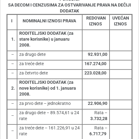
SA DECOM I CENZUSIMA ZA OSTVARIVANJE PRAVA NA DEČIJI
DODATAK
REDOVAN
UVEĆAN
I
NOMINALNI IZNOSI PRAVA
IZNOS
IZNOS
RODITELJSKI DODATAK (za
1.
stare korisnike) u januaru
2008.
–
za drugo dete
92.931,00
–
za treće dete
167.274,00
–
za četvrto dete
223.028,00
RODITELJSKI DODATAK (za
2.
nove korisnike) od 1. januara
2008.
–
za prvo dete – jednokratno
22.906,90
za drugo dete – 89.574,61 u 24
Rata –
–
rate
3.732,28
za treće dete – 161.226,91 u 24
Rata –
–
rate
6.717,79