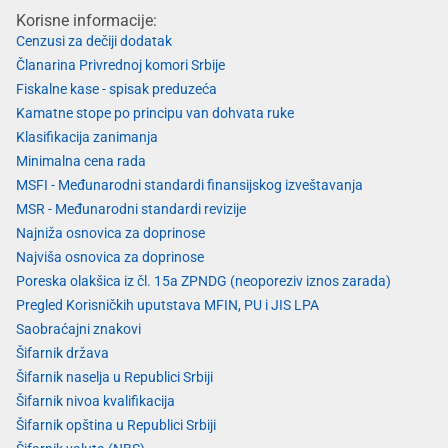
Korisne informacije:
Cenzusi za dečiji dodatak
Članarina Privrednoj komori Srbije
Fiskalne kase - spisak preduzeća
Kamatne stope po principu van dohvata ruke
Klasifikacija zanimanja
Minimalna cena rada
MSFI - Međunarodni standardi finansijskog izveštavanja
MSR - Međunarodni standardi revizije
Najniža osnovica za doprinose
Najviša osnovica za doprinose
Poreska olakšica iz čl. 15a ZPNDG (neoporeziv iznos zarada)
Pregled Korisničkih uputstava MFIN, PU i JIS LPA
Saobraćajni znakovi
Šifarnik država
Šifarnik naselja u Republici Srbiji
Šifarnik nivoa kvalifikacija
Šifarnik opština u Republici Srbiji