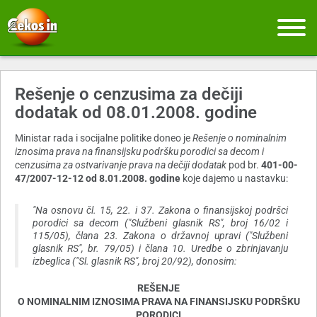
Rešenje o cenzusima za dečiji
dodatak od 08.01.2008. godine
Ministar rada i socijalne politike doneo je
Rešenje o nominalnim
iznosima prava na finansijsku podršku porodici sa decom i
cenzusima za ostvarivanje prava na dečiji dodatak
pod br.
401-00-
47/2007-12-12 od 8.01.2008. godine
koje dajemo u nastavku:
"Na osnovu čl. 15, 22. i 37. Zakona o finansijskoj podršci
porodici sa decom ("Službeni glasnik RS", broj 16/02 i
115/05), člana 23. Zakona o državnoj upravi ("Službeni
glasnik RS", br. 79/05) i člana 10. Uredbe o zbrinjavanju
izbeglica ("Sl. glasnik RS", broj 20/92), donosim:
REŠENJE
O NOMINALNIM IZNOSIMA PRAVA NA FINANSIJSKU PODRŠKU
PORODICI