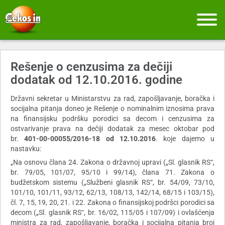
Rešenje o cenzusima za dečiji
dodatak od 12.10.2016. godine
Državni sekretar u Ministarstvu za rad, zapošljavanje, boračka i
socijalna pitanja doneo je Rešenje o nominalnim iznosima prava
na finansijsku podršku porodici sa decom i cenzusima za
ostvarivanje prava na dečiji dodatak za mesec oktobar pod
br.
401-00-00055/2016-18
od 12.10.2016
. koje dajemo u
nastavku:
„Na osnovu člana 24. Zakona o državnoj upravi („Sl. glasnik RS“,
br. 79/05, 101/07, 95/10 i 99/14), člana 71. Zakona o
budžetskom sistemu („Službeni glasnik RS“, br. 54/09, 73/10,
101/10, 101/11, 93/12, 62/13, 108/13, 142/14, 68/15 i 103/15),
čl. 7, 15, 19, 20, 21. i 22. Zakona o finansijskoj podršci porodici sa
decom („Sl. glasnik RS“, br. 16/02, 115/05 i 107/09) i ovlašćenja
ministra za rad, zapošljavanje, boračka i socijalna pitanja broj