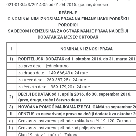
021-01-34/3/2014-05 od 01.04.2015. godine, donosim:
REŠENJE
O NOMINALNIM IZNOSIMA PRAVA NA FINANSIJSKU PODRŠKU
PORODICI
SA DECOM I CENZUSIMA ZA OSTVARIVANJE PRAVA NA DEČIJI
DODATAK ZA MESEC OKTOBAR
I
NOMINALNI IZNOSI PRAVA
1)
RODITELJSKI DODATAK od 1. oktobra 2016. do 31. marta 20
–
za prvo dete – jednokratno
–
za drugo dete – 149.666,43 u 24 rate
–
za treće dete – 269.387,25 u 24 rate
–
za četvrto dete – 359.179,20 u 24 rate
DEČIJI DODATAK
od 1. aprila 2016. do 30. septembra 2016.
2)
(prvo, drugo, treće i četvrto dete)
3)
NOVČANA POMOĆ MAJKAMA IZBEGLICAMA za septembar 2
II
CENZUS za ostvarivanje prava na dečiji dodatak za oktobar 2
a)
Cenzus za ostvarene prihode u skladu sa čl. 19. i 20. Zakona
b)
Cenzus za ostvarene prihode od poljoprivrede
–
Član 19. stav 1. tačka 1. Zakona