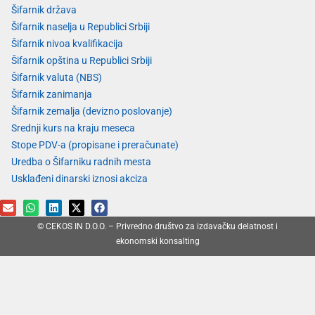
Šifarnik država
Šifarnik naselja u Republici Srbiji
Šifarnik nivoa kvalifikacija
Šifarnik opština u Republici Srbiji
Šifarnik valuta (NBS)
Šifarnik zanimanja
Šifarnik zemalja (devizno poslovanje)
Srednji kurs na kraju meseca
Stope PDV-a (propisane i preračunate)
Uredba o Šifarniku radnih mesta
Usklađeni dinarski iznosi akciza
© CEKOS IN D.O.O. – Privredno društvo za izdavačku delatnost i
ekonomski konsalting