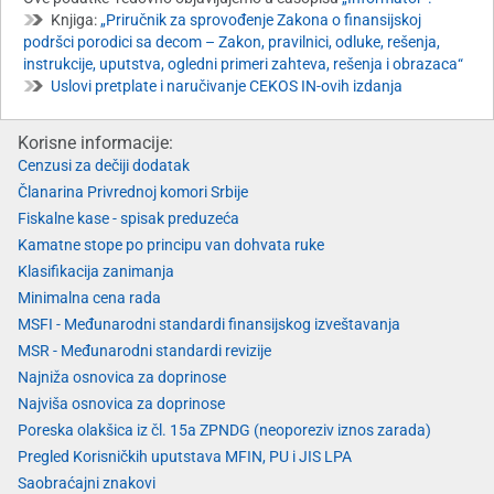
Knjiga:
„Priručnik za sprovođenje Zakona o finansijskoj
podršci porodici sa decom – Zakon, pravilnici, odluke, rešenja,
instrukcije, uputstva, ogledni primeri zahteva, rešenja i obrazaca“
Uslovi pretplate i naručivanje CEKOS IN-ovih izdanja
Korisne informacije:
Cenzusi za dečiji dodatak
Članarina Privrednoj komori Srbije
Fiskalne kase - spisak preduzeća
Kamatne stope po principu van dohvata ruke
Klasifikacija zanimanja
Minimalna cena rada
MSFI - Međunarodni standardi finansijskog izveštavanja
MSR - Međunarodni standardi revizije
Najniža osnovica za doprinose
Najviša osnovica za doprinose
Poreska olakšica iz čl. 15a ZPNDG (neoporeziv iznos zarada)
Pregled Korisničkih uputstava MFIN, PU i JIS LPA
Saobraćajni znakovi