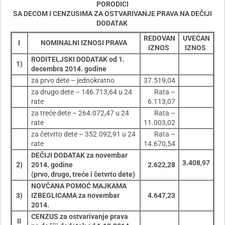
PORODICI
SA DECOM I CENZUSIMA ZA OSTVARIVANJE PRAVA NA DEČIJI
DODATAK
REDOVAN
UVEĆAN
I
NOMINALNI IZNOSI PRAVA
IZNOS
IZNOS
RODITELJSKI DODATAK od 1.
1)
decembra 2014. godine
za prvo dete – jednokratno
37.519,04
za drugo dete – 146.713,64 u 24
Rata –
rate
6.113,07
za treće dete – 264.072,47 u 24
Rata –
rate
11.003,02
za četvrto dete – 352.092,91 u 24
Rata –
rate
14.670,54
DEČIJI DODATAK za novembar
3.408,97
2)
2014. godine
2.622,28
(prvo, drugo, treće i četvrto dete)
NOVČANA POMOĆ MAJKAMA
3)
IZBEGLICAMA za novembar
4.647,23
2014.
CENZUS za ostvarivanje prava
II