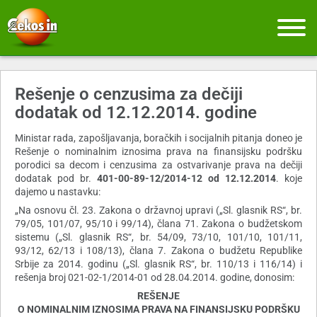
Rešenje o cenzusima za dečiji
dodatak od 12.12.2014. godine
Ministar rada, zapošljavanja, boračkih i socijalnih pitanja doneo je
Rešenje o nominalnim iznosima prava na finansijsku podršku
porodici sa decom i cenzusima za ostvarivanje prava na dečiji
dodatak pod br.
401-00-89-12/2014-1
2 od 12.12.2014
. koje
dajemo u nastavku:
„Na osnovu čl. 23. Zakona o državnoj upravi („Sl. glasnik RS“, br.
79/05, 101/07, 95/10 i 99/14), člana 71. Zakona o budžetskom
sistemu („Sl. glasnik RS“, br. 54/09, 73/10, 101/10, 101/11,
93/12, 62/13 i 108/13), člana 7. Zakona o budžetu Republike
Srbije za 2014. godinu („Sl. glasnik RS“, br. 110/13 i 116/14) i
rešenja broj 021-02-1/2014-01 od 28.04.2014. godine, donosim:
REŠENJE
O NOMINALNIM IZNOSIMA PRAVA NA FINANSIJSKU PODRŠKU