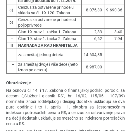
na dečiji dodatak od 1.12.2014.
Cenzus za ostvarene prihode u
a)
8.075,30
9.690,36
skladu sa čl. 19. i 20. Zakona
Cenzus za ostvarene prihode od
b)
poljoprivrede
–
Član 19. stav 1. tačka 1. Zakona
2,83
3,40
–
Član 19. stav 1. tačka 2. Zakona
6,62
7,94
III
NAKNADA ZA RAD HRANITELJA
–
za smeštaj jednog deteta
14.604,85
–
za smeštaj dvoje i više dece (neto
8.987,00
iznos po detetu)
Obrazloženje
Na osnovu čl. 14. i 17. Zakona o finansijskoj podršci porodici sa
decom („Službeni glasnik RS“, br. 16/02, 115/05 i 107/09)
nominalni iznosi roditeljskog i dečijeg dodatka usklađuju se dva
puta godišnje i to 1. aprila i 1. oktobra sa šestomesečnim
indeksom potrošačkih cena u RS, a cenzus za ostvarivanje prava
na dečiji dodatak usklađuje se mesečno sa indeksom potrošačkih
cena u RS.