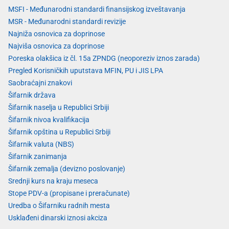
MSFI - Međunarodni standardi finansijskog izveštavanja
MSR - Međunarodni standardi revizije
Najniža osnovica za doprinose
Najviša osnovica za doprinose
Poreska olakšica iz čl. 15a ZPNDG (neoporeziv iznos zarada)
Pregled Korisničkih uputstava MFIN, PU i JIS LPA
Saobraćajni znakovi
Šifarnik država
Šifarnik naselja u Republici Srbiji
Šifarnik nivoa kvalifikacija
Šifarnik opština u Republici Srbiji
Šifarnik valuta (NBS)
Šifarnik zanimanja
Šifarnik zemalja (devizno poslovanje)
Srednji kurs na kraju meseca
Stope PDV-a (propisane i preračunate)
Uredba o Šifarniku radnih mesta
Usklađeni dinarski iznosi akciza