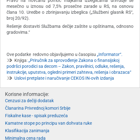
Pravo na novčanu pomoć majkama izbeglicama utvrđuje se
mesečno u iznosu od 7,5% prosečne zarade u RS, na osnovu
člana 10. Uredbe o zbrinjavanju izbeglica („Službeni glasnik RS“,
broj 20/92).
Rešenje dostaviti Službama dečije zaštite u opštinama, odnosno
gradovima.“
Ove podatke redovno objavljujemo u časopisu
„Informator“.
Knjiga:
„Priručnik za sprovođenje Zakona o finansijskoj
podršci porodici sa decom – Zakon, pravilnici, odluke, rešenja,
instrukcije, uputstva, ogledni primeri zahteva, rešenja i obrazaca“
Uslovi pretplate i naručivanje CEKOS IN-ovih izdanja
Korisne informacije:
Cenzusi za dečiji dodatak
Članarina Privrednoj komori Srbije
Fiskalne kase - spisak preduzeća
Kamatne stope po principu van dohvata ruke
Klasifikacija zanimanja
Minimalna cena rada