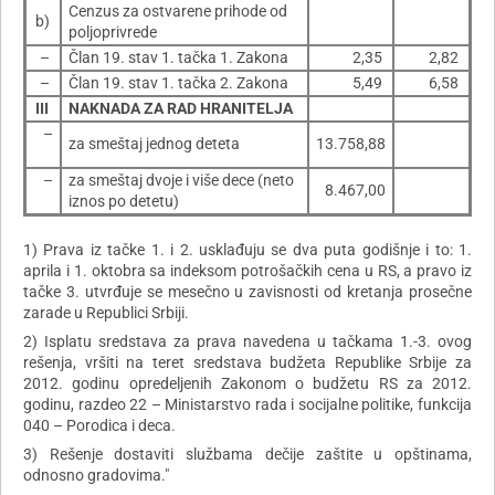
Cenzus za ostvarene prihode od
b)
poljoprivrede
–
Član 19. stav 1. tačka 1. Zakona
2,35
2,82
–
Član 19. stav 1. tačka 2. Zakona
5,49
6,58
III
NAKNADA ZA RAD HRANITELJA
–
za smeštaj jednog deteta
13.758,88
–
za smeštaj dvoje i više dece (neto
8.467,00
iznos po detetu)
1) Prava iz tačke 1. i 2. usklađuju se dva puta godišnje i to: 1.
aprila i 1. oktobra sa indeksom potrošačkih cena u RS, a pravo iz
tačke 3. utvrđuje se mesečno u zavisnosti od kretanja prosečne
zarade u Republici Srbiji.
2) Isplatu sredstava za prava navedena u tačkama 1.-3. ovog
rešenja, vršiti na teret sredstava budžeta Republike Srbije za
2012. godinu opredeljenih Zakonom o budžetu RS za 2012.
godinu, razdeo 22 – Ministarstvo rada i socijalne politike, funkcija
040 – Porodica i deca.
3) Rešenje dostaviti službama dečije zaštite u opštinama,
odnosno gradovima."