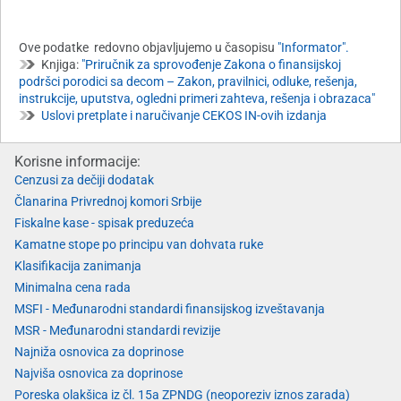
Ove podatke redovno objavljujemo u časopisu
"Informator".
Knjiga:
"Priručnik za sprovođenje Zakona o finansijskoj
podršci porodici sa decom – Zakon, pravilnici, odluke, rešenja,
instrukcije, uputstva, ogledni primeri zahteva, rešenja i obrazaca"
Uslovi pretplate i naručivanje CEKOS IN-ovih izdanja
Korisne informacije:
Cenzusi za dečiji dodatak
Članarina Privrednoj komori Srbije
Fiskalne kase - spisak preduzeća
Kamatne stope po principu van dohvata ruke
Klasifikacija zanimanja
Minimalna cena rada
MSFI - Međunarodni standardi finansijskog izveštavanja
MSR - Međunarodni standardi revizije
Najniža osnovica za doprinose
Najviša osnovica za doprinose
Poreska olakšica iz čl. 15a ZPNDG (neoporeziv iznos zarada)