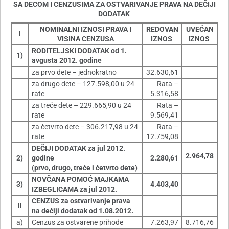
SA DECOM I CENZUSIMA ZA OSTVARIVANJE PRAVA NA DEČIJI
DODATAK
NOMINALNI IZNOSI PRAVA I
REDOVAN
UVEĆAN
I
VISINA CENZUSA
IZNOS
IZNOS
RODITELJSKI DODATAK od 1.
1)
avgusta 2012. godine
za prvo dete – jednokratno
32.630,61
za drugo dete – 127.598,00 u 24
Rata –
rate
5.316,58
za treće dete – 229.665,90 u 24
Rata –
rate
9.569,41
za četvrto dete – 306.217,98 u 24
Rata –
rate
12.759,08
DEČIJI DODATAK za jul 2012.
2.964,78
2)
godine
2.280,61
(prvo, drugo, treće i četvrto dete)
NOVČANA POMOĆ MAJKAMA
3)
4.403,40
IZBEGLICAMA za jul 2012.
CENZUS za ostvarivanje prava
II
na dečiji dodatak od 1.08.2012.
a)
Cenzus za ostvarene prihode
7.263,97
8.716,76