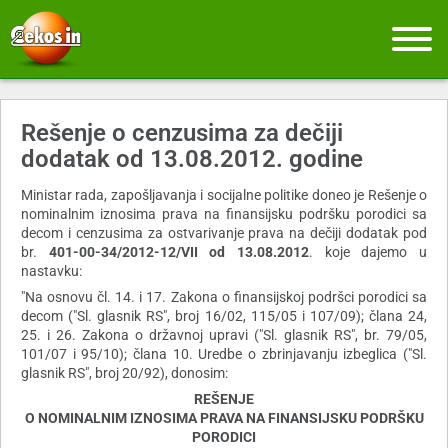
Rešenje o cenzusima za dečiji
dodatak od 13.08.2012. godine
Ministar rada, zapošljavanja i socijalne politike doneo je Rešenje o
nominalnim iznosima prava na finansijsku podršku porodici sa
decom i cenzusima za ostvarivanje prava na dečiji dodatak pod
br.
401-00-34/2012-12/VII od 13.08.2012
. koje dajemo u
nastavku:
"Na osnovu čl. 14. i 17. Zakona o finansijskoj podršci porodici sa
decom ("Sl. glasnik RS", broj 16/02, 115/05 i 107/09); člana 24,
25. i 26. Zakona o državnoj upravi ("Sl. glasnik RS", br. 79/05,
101/07 i 95/10); člana 10. Uredbe o zbrinjavanju izbeglica ("Sl.
glasnik RS", broj 20/92), donosim:
REŠENJE
O NOMINALNIM IZNOSIMA PRAVA NA FINANSIJSKU PODRŠKU
PORODICI