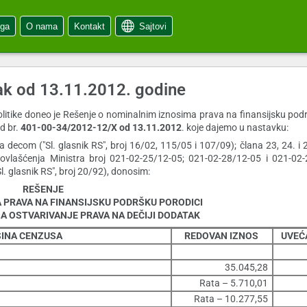
oga
O nama
Kontakt
Sajtovi
ak od 13.11.2012. godine
politike doneo je Rešenje o nominalnim iznosima prava na finansijsku pod
d br.
401-00-34/2012-12/X od 13.11.2012
. koje dajemo u nastavku:
sa decom ("Sl. glasnik RS", broj 16/02, 115/05 i 107/09); člana 23, 24. i
); ovlašćenja Ministra broj 021-02-25/12-05; 021-02-28/12-05 i 021-02
l. glasnik RS", broj 20/92), donosim:
REŠENJE
 PRAVA NA FINANSIJSKU PODRŠKU PORODICI
ZA OSTVARIVANJE PRAVA NA DEČIJI DODATAK
ISINA CENZUSA
REDOVAN IZNOS
UVEĆ
35.045,28
Rata – 5.710,01
Rata – 10.277,55