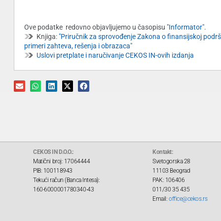
Ove podatke redovno objavljujemo u časopisu
"Informator".
Knjiga:
"Priručnik za sprovođenje Zakona o finansijskoj podršc
primeri zahteva, rešenja i obrazaca"
Uslovi pretplate i naručivanje CEKOS IN-ovih izdanja
CEKOS IN D.O.O.:
Kontakt:
Matični broj: 17064444
Svetogorska 28
PIB: 100118943
11103 Beograd
Tekući račun (Banca Intesa):
PAK: 106406
160-6000001780340-43
011/30 35 435
Email:
office@cekos.rs