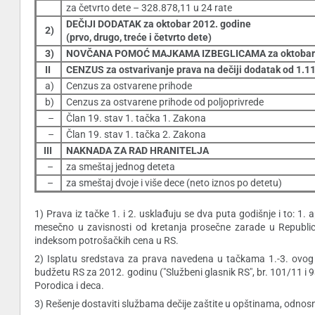
za četvrto dete – 328.878,11 u 24 rate
DEČIJI DODATAK za oktobar 2012. godine
2)
(prvo, drugo, treće i četvrto dete)
3)
NOVČANA POMOĆ MAJKAMA IZBEGLICAMA za oktobar
II
CENZUS za ostvarivanje prava na dečiji dodatak od 1.1
a)
Cenzus za ostvarene prihode
b)
Cenzus za ostvarene prihode od poljoprivrede
–
Član 19. stav 1. tačka 1. Zakona
–
Član 19. stav 1. tačka 2. Zakona
III
NAKNADA ZA RAD HRANITELJA
–
za smeštaj jednog deteta
–
za smeštaj dvoje i više dece (neto iznos po detetu)
1) Prava iz tačke 1. i 2. usklađuju se dva puta godišnje i to: 1.
mesečno u zavisnosti od kretanja prosečne zarade u Republici
indeksom potrošačkih cena u RS.
2) Isplatu sredstava za prava navedena u tačkama 1.-3. ovog r
budžetu RS za 2012. godinu ("Službeni glasnik RS", br. 101/11 i 93
Porodica i deca.
3) Rešenje dostaviti službama dečije zaštite u opštinama, odno