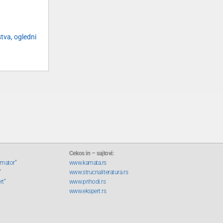
stva, ogledni
Cekos in – sajtovi:
rmator“
www.kamata.rs
“
www.strucnaliteratura.rs
rt“
www.prihodi.rs
www.ekspert.rs