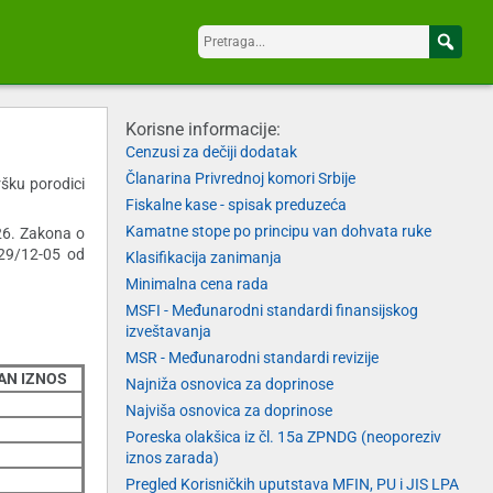
Korisne informacije:
Cenzusi za dečiji dodatak
Članarina Privrednoj komori Srbije
ršku porodici
Fiskalne kase - spisak preduzeća
Kamatne stope po principu van dohvata ruke
 26. Zakona o
-29/12-05 od
Klasifikacija zanimanja
Minimalna cena rada
MSFI - Međunarodni standardi finansijskog
izveštavanja
MSR - Međunarodni standardi revizije
AN IZNOS
Najniža osnovica za doprinose
Najviša osnovica za doprinose
Poreska olakšica iz čl. 15a ZPNDG (neoporeziv
iznos zarada)
Pregled Korisničkih uputstava MFIN, PU i JIS LPA