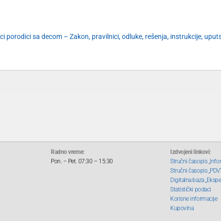
i porodici sa decom – Zakon, pravilnici, odluke, rešenja, instrukcije, uput
Radno vreme:
Izdvojeni linkovi:
Pon. – Pet. 07:30 – 15:30
Stručni časopis „Info
Stručni časopis „PDV
Digitalna baza „Ekspe
Statistički podaci
Korisne informacije
Kupovina