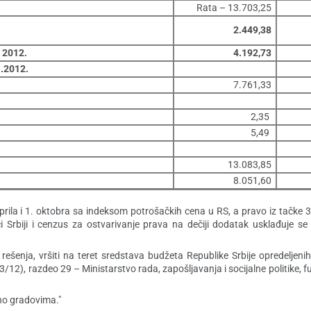
Rata – 13.703,25
2.449,38
 2012.
4.192,73
1.2012.
7.761,33
2,35
5,49
13.083,85
8.051,60
 aprila i 1. oktobra sa indeksom potrošačkih cena u RS, a pravo iz tačke 3
 Srbiji i cenzus za ostvarivanje prava na dečiji dodatak usklađuje s
ešenja, vršiti na teret sredstava budžeta Republike Srbije opredeljen
/12), razdeo 29 – Ministarstvo rada, zapošljavanja i socijalne politike, f
sno gradovima."