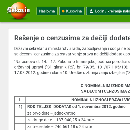
Naslovna
Kupovina
Login / kreiranje nal
Rešenje o cenzusima za dečiji dodat
Državni sekretar u ministarstvu rada, zapošljavanja i socijalne 
sa decom i cenzusima za ostvarivanje prava na dečiji dodatak po
"Na osnovu čl. 14. i 17. Zakona o finansijskoj podršci porodici 
državnoj upravi ("Sl. glasnik RS", br. 79/05, 101/07 i 95/10
17.08.2012. godine i člana 10. Uredbe o zbrinjavanju izbeglica ("S
O NOMINALNIM IZNOSIMA
SA DECOM I CENZUSIMA 
I
NOMINALNI IZNOSI PRAVA I V
1)
RODITELJSKI DODATAK od 1. novembra 2012. godine
za prvo dete – jednokratno
za drugo dete – 137.040,25 u 24 rate
za treće dete – 246.661,18 u 24 rate