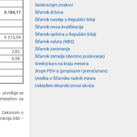
Saobraćajni znakovi
3.184,17
Šifarnik država
Šifarnik naselja u Republici Srbiji
Šifarnik nivoa kvalifikacija
Šifarnik opština u Republici Srbiji
9.313,59
Šifarnik valuta (NBS)
Šifarnik zanimanja
2,82
Šifarnik zemalja (devizno poslovanje)
6,58
Srednji kurs na kraju meseca
Stope PDV-a (propisane i preračunate)
Uredba o Šifarniku radnih mesta
Usklađeni dinarski iznosi akciza
. utvrđuje se
e mesečno sa
ih Zakonom o
unkcija 040 –