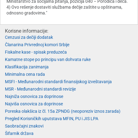
Ministarstvo za socijalna pitanja, pozicija 040 – Porodica i deca.
4) Ovo rešenje dostaviti službama dečije zaštite u opštinama,
odnosno gradovima."
Korisne informacije:
Cenzusi za dečiji dodatak
Članarina Privrednoj komori Srbije
Fiskalne kase - spisak preduzeća
Kamatne stope po principu van dohvata ruke
Klasifikacija zanimanja
Minimalna cena rada
MSFI - Međunarodni standardi finansijskog izveštavanja
MSR - Međunarodni standardi revizije
Najniža osnovica za doprinose
Najviša osnovica za doprinose
Poreska olakšica iz čl. 15a ZPNDG (neoporeziv iznos zarada)
Pregled Korisničkih uputstava MFIN, PU i JIS LPA
Saobraćajni znakovi
Šifarnik država