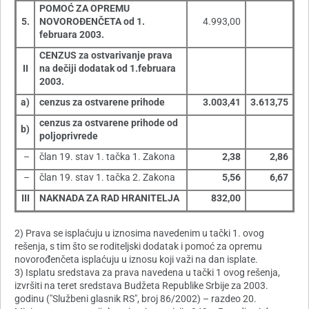
POMOĆ ZA OPREMU
5.
NOVOROĐENČETA od 1.
4.993,00
februara 2003.
CENZUS za ostvarivanje prava
II
na dečiji dodatak od 1.februara
2003.
a)
cenzus za ostvarene prihode
3.003,41
3.613,75
cenzus za ostvarene prihode od
b)
poljoprivrede
–
član 19. stav 1. tačka 1. Zakona
2,38
2,86
–
član 19. stav 1. tačka 2. Zakona
5,56
6,67
III
NAKNADA ZA RAD HRANITELJA
832,00
2) Prava se isplaćuju u iznosima navedenim u tački 1. ovog
rešenja, s tim što se roditeljski dodatak i pomoć za opremu
novorođenčeta isplaćuju u iznosu koji važi na dan isplate.
3) Isplatu sredstava za prava navedena u tački 1 ovog rešenja,
izvršiti na teret sredstava Budžeta Republike Srbije za 2003.
godinu ("Službeni glasnik RS", broj 86/2002) – razdeo 20.