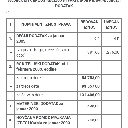
SA DECOM I CENZUSIMA ZA OSTVARIVANJE PRAVA NA DEČIJI
DODATAK
1)
REDOVAN
UVEĆAN
I
NOMINALNI IZNOSI PRAVA
IZNOS
IZNOS
DEČIJI DODATAK za januar
1.
din
din
2003.
(za prvo, drugo, treće i četvrto
–
981,60
1.276,00
dete)
RODITELJSKI DODATAK od 1.
2.
februara 2003. godine
–
za drugo dete
54.753,00
–
za treće dete
98.557,00
–
za četvrto dete
131.408,00
MATERINSKI DODATAK za
3.
1.498,00
januar 2003.
NOVČANA POMOĆ MAJKAMA
4.
1.248,00
IZBEGLICAMA za januar 2003.