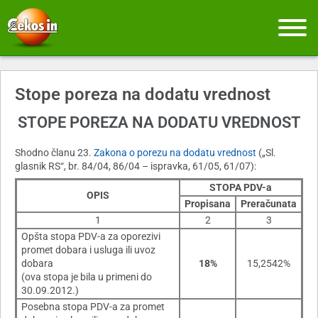
Stope poreza na dodatu vrednost
STOPE POREZA NA DODATU VREDNOST
Shodno članu 23.
Zakona o porezu na dodatu vrednost
(„Sl.
glasnik RS“, br. 84/04, 86/04 – ispravka, 61/05, 61/07):
STOPA PDV-a
OPIS
Propisana
Preračunata
1
2
3
Opšta stopa PDV-a za oporezivi
promet dobara i usluga ili uvoz
dobara
18%
15,2542%
(ova stopa je bila u primeni do
30.09.2012.)
Posebna stopa PDV-a za promet