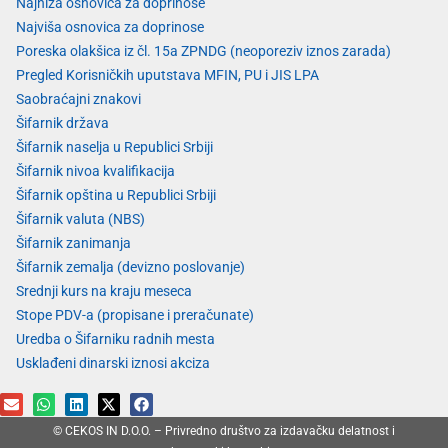
Najniža osnovica za doprinose
Najviša osnovica za doprinose
Poreska olakšica iz čl. 15a ZPNDG (neoporeziv iznos zarada)
Pregled Korisničkih uputstava MFIN, PU i JIS LPA
Saobraćajni znakovi
Šifarnik država
Šifarnik naselja u Republici Srbiji
Šifarnik nivoa kvalifikacija
Šifarnik opština u Republici Srbiji
Šifarnik valuta (NBS)
Šifarnik zanimanja
Šifarnik zemalja (devizno poslovanje)
Srednji kurs na kraju meseca
Stope PDV-a (propisane i preračunate)
Uredba o Šifarniku radnih mesta
Usklađeni dinarski iznosi akciza
© CEKOS IN D.O.O. – Privredno društvo za izdavačku delatnost i