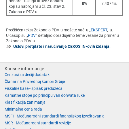
dobara i usluga ili uvoz dobara
8%
7,4074%
koji su nabrojani u čl. 23. stav 2.
Zakona o PDV-u
Prečišćen tekst Zakona o PDV-u možete naći u „
EKSPERT
„-u.
U časopisu „
PDV
“ detaljno obrađujemo teme vezane za primenu
Zakona o PDV-u.
Uslovi pretplate i naručivanje CEKOS IN-ovih izdanja.
Korisne informacije:
Cenzusi za dečiji dodatak
Članarina Privrednoj komori Srbije
Fiskalne kase - spisak preduzeća
Kamatne stope po principu van dohvata ruke
Klasifikacija zanimanja
Minimalna cena rada
MSFI - Međunarodni standardi finansijskog izveštavanja
MSR - Međunarodni standardi revizije