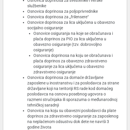
Osnovica doprinosa za sveštenike i verske
službenike
Osnovica doprinosa za poljoprivrednike
Osnovica doprinosa za „frilensere“
Osnovice doprinosa za lica uključena u obavezno
socijalno osiguranje
Osnovice osiguranja na koje se obračunava i
plaća doprinos za PIO za lica uključena u
obavezno osiguranje (tzv. dobrovoljno
osiguranje)
Osnovica doprinosa na koju se obračunava i
plaća doprinos za obavezno zdravstveno
osiguranje za lica uključena u obavezno
zdravstveno osiguranje
Osnovica doprinosa za domaće državljane
zaposlene u inostranstvu i za poslodavca za strane
državljane koji na teritoriji RS rade kod domaćeg
poslodavca na osnovu posebnog ugovora o
razmeni stručnjaka ili sporazuma o međunarodnoj
tehničkoj saradnji
Osnovica na koju su obavezni poslodavci da plate
doprinos za zdravstveno osiguranje za zaposlenog
na neplaćenom odsustvu dok dete ne navrši 3
godine života