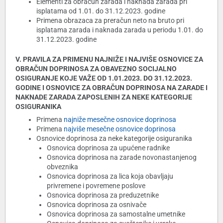
Elementi za obračun zarada i naknada zarada pri
isplatama od 1.01. do 31.12.2023. godine
Primena obrazaca za preračun neto na bruto pri
isplatama zarada i naknada zarada u periodu 1.01. do
31.12.2023. godine
V. PRAVILA ZA PRIMENU NAJNIŽE I NAJVIŠE OSNOVICE ZA
OBRAČUN DOPRINOSA ZA OBAVEZNO SOCIJALNO
OSIGURANJE KOJE VAŽE OD 1.01.2023. DO 31.12.2023.
GODINE I OSNOVICE ZA OBRAČUN DOPRINOSA NA ZARADE I
NAKNADE ZARADA ZAPOSLENIH ZA NEKE KATEGORIJE
OSIGURANIKA
Primena
najniže mesečne osnovice doprinosa
Primena
najviše mesečne osnovice doprinosa
Osnovice doprinosa za neke kategorije osiguranika
Osnovica doprinosa za upućene radnike
Osnovica doprinosa na zarade novonastanjenog
obveznika
Osnovica doprinosa za lica koja obavljaju
privremene i povremene poslove
Osnovica doprinosa za preduzetnike
Osnovica doprinosa za osnivače
Osnovica doprinosa za samostalne umetnike