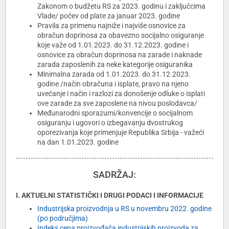
Zakonom o budžetu RS za 2023. godinu i zaključcima
Vlade/ počev od plate za januar 2023. godine
Pravila za primenu najniže i najviše osnovice za
obračun doprinosa za obavezno socijalno osiguranje
koje važe od 1.01.2023. do 31.12.2023. godine i
osnovice za obračun doprinosa na zarade i naknade
zarada zaposlenih za neke kategorije osiguranika
Minimalna zarada od 1.01.2023. do 31.12.2023.
godine /način obračuna i isplate, pravo na njeno
uvećanje i način i razlozi za donošenje odluke o isplati
ove zarade za sve zaposlene na nivou poslodavca/
Međunarodni sporazumi/konvencije o socijalnom
osiguranju i ugovori o izbegavanju dvostrukog
oporezivanja koje primenjuje Republika Srbija - važeći
na dan 1.01.2023. godine
SADRŽAJ:
I. AKTUELNI STATISTIČKI I DRUGI PODACI I INFORMACIJE
Industrijska proizvodnja u RS u novembru 2022. godine
(po područjima)
Indeks cena proizvođača industrijskih proizvoda za