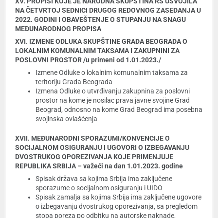
XV. PROPISI KOJE JE NARODNA SKUPŠTINA RS USVOJILA
NA ČETVRTOJ SEDNICI DRUGOG REDOVNOG ZASEDANJA U
2022. GODINI I OBAVEŠTENJE O STUPANJU NA SNAGU
MEĐUNARODNOG PROPISA
XVI. IZMENE ODLUKA SKUPŠTINE GRADA BEOGRADA O
LOKALNIM KOMUNALNIM TAKSAMA I ZAKUPNINI ZA
POSLOVNI PROSTOR /u primeni od 1.01.2023./
Izmene Odluke o lokalnim komunalnim taksama za
teritoriju Grada Beograda
Izmena Odluke o utvrđivanju zakupnina za poslovni
prostor na kome je nosilac prava javne svojine Grad
Beograd, odnosno na kome Grad Beograd ima posebna
svojinska ovlašćenja
XVII. MEĐUNARODNI SPORAZUMI/KONVENCIJE O
SOCIJALNOM OSIGURANJU I UGOVORI O IZBEGAVANJU
DVOSTRUKOG OPOREZIVANJA KOJE PRIMENJUJE
REPUBLIKA SRBIJA – važeći na dan 1.01.2023. godine
Spisak država sa kojima Srbija ima zaključene
sporazume o socijalnom osiguranju i UIDO
Spisak zamalja sa kojima Srbija ima zaključene ugovore
o izbegavanju dvostrukog oporezivanja, sa pregledom
stopa poreza po odbitku na autorske naknade,