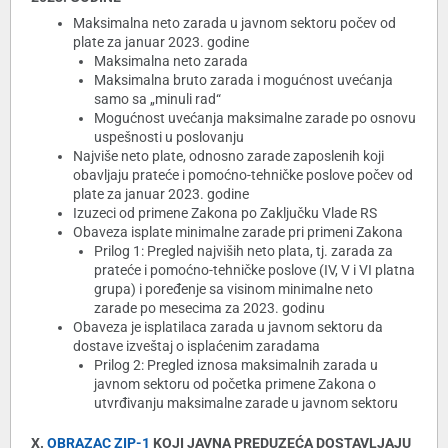
Maksimalna neto zarada u javnom sektoru počev od
plate za januar 2023. godine
Maksimalna neto zarada
Maksimalna bruto zarada i mogućnost uvećanja
samo sa „minuli rad“
Mogućnost uvećanja maksimalne zarade po osnovu
uspešnosti u poslovanju
Najviše neto plate, odnosno zarade zaposlenih koji
obavljaju prateće i pomoćno-tehničke poslove počev od
plate za januar 2023. godine
Izuzeci od primene Zakona po Zaključku Vlade RS
Obaveza isplate minimalne zarade pri primeni Zakona
Prilog 1: Pregled najviših neto plata, tj. zarada za
prateće i pomoćno-tehničke poslove (IV, V i VI platna
grupa) i poređenje sa visinom minimalne neto
zarade po mesecima za 2023. godinu
Obaveza je isplatilaca zarada u javnom sektoru da
dostave izveštaj o isplaćenim zaradama
Prilog 2: Pregled iznosa maksimalnih zarada u
javnom sektoru od početka primene Zakona o
utvrđivanju maksimalne zarade u javnom sektoru
X.
OBRAZAC ZIP-1
KOJI JAVNA PREDUZEĆA DOSTAVLJAJU