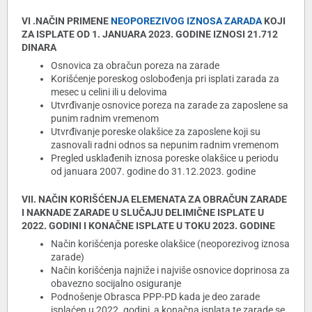
VI .NAČIN PRIMENE
NEOPOREZIVOG IZNOSA ZARADA
KOJI
ZA ISPLATE OD 1. JANUARA 2023. GODINE IZNOSI 21.712
DINARA
Osnovica za obračun poreza na zarade
Korišćenje poreskog oslobođenja pri isplati zarada za
mesec u celini ili u delovima
Utvrđivanje osnovice poreza na zarade za zaposlene sa
punim radnim vremenom
Utvrđivanje poreske olakšice za zaposlene koji su
zasnovali radni odnos sa nepunim radnim vremenom
Pregled usklađenih iznosa poreske olakšice u periodu
od januara 2007. godine do 31.12.2023. godine
VII. NAČIN KORIŠĆENJA ELEMENATA ZA OBRAČUN ZARADE
I NAKNADE ZARADE U SLUČAJU DELIMIČNE ISPLATE U
2022. GODINI I KONAČNE ISPLATE U TOKU 2023. GODINE
Način korišćenja poreske olakšice (neoporezivog iznosa
zarade)
Način korišćenja najniže i najviše osnovice doprinosa za
obavezno socijalno osiguranje
Podnošenje Obrasca PPP-PD kada je deo zarade
isplaćen u 2022. godini, a konačna isplata te zarade se