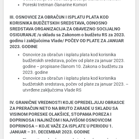
Poreski tretman članarine Komori
III. OSNOVICE ZA OBRAČUN I ISPLATU PLATA KOD
KORISNIKA BUDŽETSKIH SREDSTAVA, ODNOSNO
SREDSTAVA ORGANIZACIJA ZA OBAVEZNO SOCIJALNO
OSIGURANJE /u skladu sa Zakonom o budžetu RS za 2023.
godinu i zaključcima Vlade/ POČEV OD PLATE ZA JANUAR
2023. GODINE
Osnovice za obračun i isplatu plata kod korisnika
budžetskih sredstava, počev od plate za januar 2023.
godine – propisane članom 10. Zakona o budžetu za
2023. godine
Osnovice za obračun i isplatu plata kod korisnika
budžetskih sredstava, počev od plate za januar 2023. –
utvrđene zaključcima Vlade RS
IV. GRANIČNE VREDNOSTI KOJE OPREDELJUJU OBRASCE
ZA PRERAČUN NETO NA BRUTO ZARADE U SKLADU SA
VISINOM PORESKE OLAKŠICE, STOPAMA POREZA I
DOPRINOSA I NAJNIŽOM I NAJVIŠOM OSNOVICOM
DOPRINOSA – KOJE VAŽE ZA ISPLATE U PERIODU 1.
JANUAR – 31. DECEMBAR 2023. GODINE