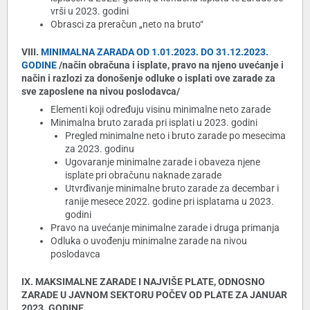
vrši u 2023. godini
Obrasci za preračun „neto na bruto“
VIII.
MINIMALNA ZARADA OD 1.01.2023. DO 31.12.2023.
GODINE
/način obračuna i isplate, pravo na njeno uvećanje i
način i razlozi za donošenje odluke o isplati ove zarade za
sve zaposlene na nivou poslodavca/
Elementi koji određuju visinu minimalne neto zarade
Minimalna bruto zarada pri isplati u 2023. godini
Pregled minimalne neto i bruto zarade po mesecima
za 2023. godinu
Ugovaranje minimalne zarade i obaveza njene
isplate pri obračunu naknade zarade
Utvrđivanje minimalne bruto zarade za decembar i
ranije mesece 2022. godine pri isplatama u 2023.
godini
Pravo na uvećanje minimalne zarade i druga primanja
Odluka o uvođenju minimalne zarade na nivou
poslodavca
IX. MAKSIMALNE ZARADE I NAJVIŠE PLATE, ODNOSNO
ZARADE U JAVNOM SEKTORU POČEV OD PLATE ZA JANUAR
2023. GODINE