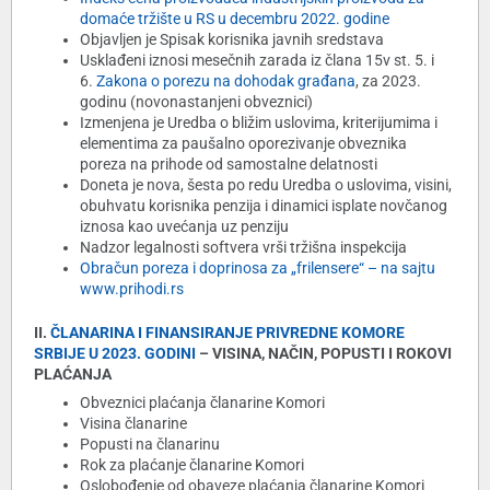
domaće tržište u RS u decembru 2022. godine
Objavljen je Spisak korisnika javnih sredstava
Usklađeni iznosi mesečnih zarada iz člana 15v st. 5. i
6.
Zakona o porezu na dohodak građana
, za 2023.
godinu (novonastanjeni obveznici)
Izmenjena je Uredba o bližim uslovima, kriterijumima i
elementima za paušalno oporezivanje obveznika
poreza na prihode od samostalne delatnosti
Doneta je nova, šesta po redu Uredba o uslovima, visini,
obuhvatu korisnika penzija i dinamici isplate novčanog
iznosa kao uvećanja uz penziju
Nadzor legalnosti softvera vrši tržišna inspekcija
Obračun poreza i doprinosa za „frilensere“ – na sajtu
www.prihodi.rs
II.
ČLANARINA I FINANSIRANJE PRIVREDNE KOMORE
SRBIJE U 2023. GODINI
– VISINA, NAČIN, POPUSTI I ROKOVI
PLAĆANJA
Obveznici plaćanja članarine Komori
Visina članarine
Popusti na članarinu
Rok za plaćanje članarine Komori
Oslobođenje od obaveze plaćanja članarine Komori