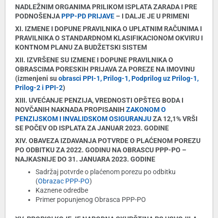
NADLEŽNIM ORGANIMA PRILIKOM ISPLATA ZARADA I PRE
PODNOŠENJA
PPP-PD PRIJAVE
– I DALJE JE U PRIMENI
XI. IZMENE I DOPUNE PRAVILNIKA O UPLATNIM RAČUNIMA I
PRAVILNIKA O STANDARDNOM KLASIFIKACIONOM OKVIRU I
KONTNOM PLANU ZA BUDŽETSKI SISTEM
XII. IZVRŠENE SU IZMENE I DOPUNE PRAVILNIKA O
OBRASCIMA PORESKIH PRIJAVA ZA POREZE NA IMOVINU
(izmenjeni su
obrasci PPI-1, Prilog-1, Podprilog uz Prilog-1,
Prilog-2 i PPI-2
)
XIII. UVEĆANJE PENZIJA, VREDNOSTI OPŠTEG BODA I
NOVČANIH NAKNADA PROPISANIH
ZAKONOM O
PENZIJSKOM I INVALIDSKOM OSIGURANJU
ZA 12,1% VRŠI
SE POČEV OD ISPLATA ZA JANUAR 2023. GODINE
XIV. OBAVEZA IZDAVANJA POTVRDE O PLAĆENOM POREZU
PO ODBITKU ZA 2022. GODINU NA OBRASCU PPP-PO –
NAJKASNIJE DO 31. JANUARA 2023. GODINE
Sadržaj potvrde o plaćenom porezu po odbitku
(
Obrazac PPP-PO
)
Kaznene odredbe
Primer popunjenog Obrasca PPP-PO