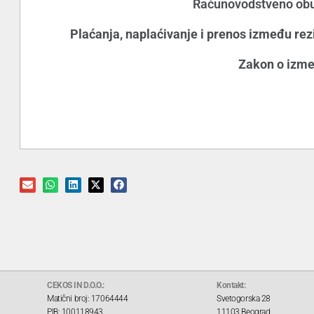
Računovodstveno obuh
Plaćanja, naplaćivanje i prenos između re
Zakon o izme
CEKOS IN D.O.O.:
Kontakt:
Matični broj: 17064444
Svetogorska 28
PIB: 100118943
11103 Beograd