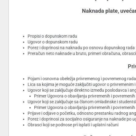
Naknada plate, uvećan
Propisi o dopunskom radu
Ugovor o dopunskom radu
Porez i doprinosi na naknadu po osnovu dopunskog rada
Preračun neto naknade u bruto, primeri obračuna, obrasci koj
Pri
Pojam i osnovna obeležja privremenog i povremenog rada
Lica sa kojima je moguće zaključiti ugovor o privremenim
Ugovor koji se zaključuje direktno između poslodavca i a
Primer Ugovora o obavljanju privremenih i povremenih
Ugovor koji se zaključuje sa članom omladinske i student
Primer Ugovora o obavljanju privremenih i povremenih
Prijave i odjave o početku, odnosno prestanku radnog ang
Porez i doprinosi za socijalno osiguranje na naknade po 
Obrasci koji se podnose pri isplati i uplatni računi