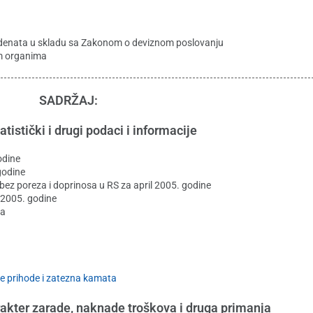
ezidenata u skladu sa Zakonom o deviznom poslovanju
im organima
SADRŽAJ:
atistički i drugi podaci i informacije
odine
godine
ez poreza i doprinosa u RS za april 2005. godine
 2005. godine
sa
e prihode i zatezna kamata
akter zarade, naknade troškova i druga primanja