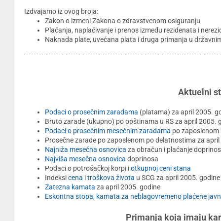
Izdvajamo iz ovog broja:
Zakon o izmeni Zakona o zdravstvenom osiguranju
Plaćanja, naplaćivanje i prenos između rezidenata i ner
Naknada plate, uvećana plata i druga primanja u državn
Aktuelni st
Podaci o prosečnim zaradama
(platama) za april 2005. g
Bruto zarade (ukupno) po opštinama u RS za april 2005. 
Podaci o prosečnim mesečnim zaradama
po zaposlenom b
Prosečne zarade po zaposlenom po delatnostima za april
Najniža mesečna osnovica
za obračun i plaćanje doprino
Najviša mesečna osnovica
doprinosa
Podaci o potrošačkoj korpi i
otkupnoj ceni stana
Indeksi
cena
i
troškova života
u SCG za april 2005. godine
Zatezna kamata
za april 2005. godine
Eskontna stopa, kamata za neblagovremeno plaćene javn
Primanja koja imaju kar