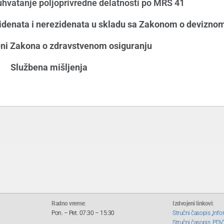
vatanje poljoprivredne delatnosti po MRS 41
zidenata i nerezidenata u skladu sa Zakonom o devizno
ni Zakona o zdravstvenom osiguranju
Službena mišljenja
Radno vreme:
Izdvojeni linkovi:
Pon. – Pet. 07:30 – 15:30
Stručni časopis „Info
Stručni časopis „PDV