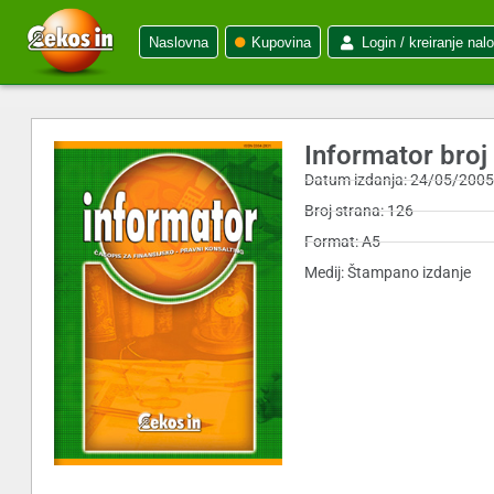
Naslovna
Kupovina
Login / kreiranje nal
Informator broj
Datum izdanja: 24/05/200
Broj strana: 126
Format: A5
Medij: Štampano izdanje