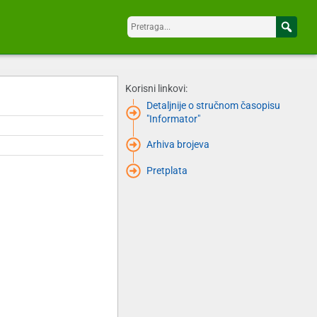
Korisni linkovi:
Detaljnije o stručnom časopisu
"Informator"
Arhiva brojeva
Pretplata