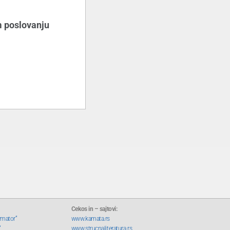
m poslovanju
Cekos in – sajtovi:
rmator“
www.kamata.rs
“
www.strucnaliteratura.rs