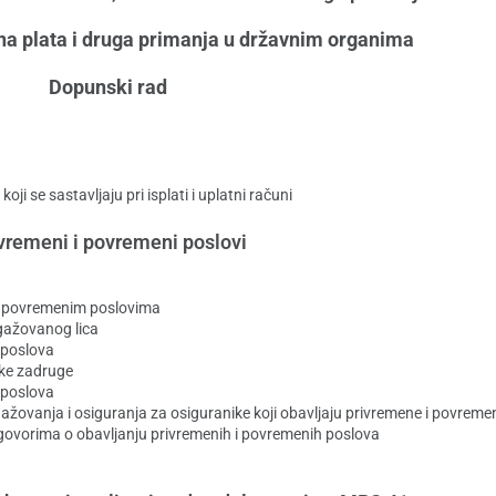
a plata i druga primanja u državnim organima
Dopunski rad
i se sastavljaju pri isplati i uplatni računi
vremeni i povremeni poslovi
 i povremenim poslovima
ngažovanog lica
 poslova
ske zadruge
 poslova
ažovanja i osiguranja za osiguranike koji obavljaju privremene i povreme
ugovorima o obavljanju privremenih i povremenih poslova