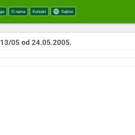
oga
O nama
Kontakt
Sajtovi
 13/05 od 24.05.2005.
5