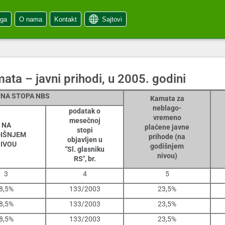
oga
O nama
Kontakt
Sajtovi
ta – javni prihodi, u 2005. godini
NA STOPA NBS
Kamata za
neblago-
podatak o
vremeno
mesečnoj
NA
plaćene javne
stopi
IŠNJEM
prihode (na
objavljen u
IVOU
godišnjem
"Sl. glasniku
nivou)
RS", br.
3
4
5
8,5%
133/2003
23,5%
8,5%
133/2003
23,5%
8,5%
133/2003
23,5%