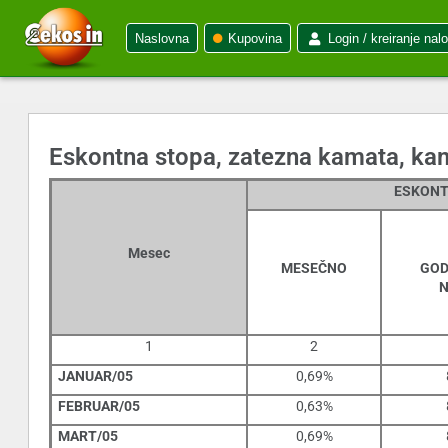
Naslovna
Kupovina
Login / kreiranje nal
Eskontna stopa, zatezna kamata, kama
ESKONT
Mesec
MESEČNO
GOD
N
1
2
JANUAR/05
0,69%
FEBRUAR/05
0,63%
MART/05
0,69%