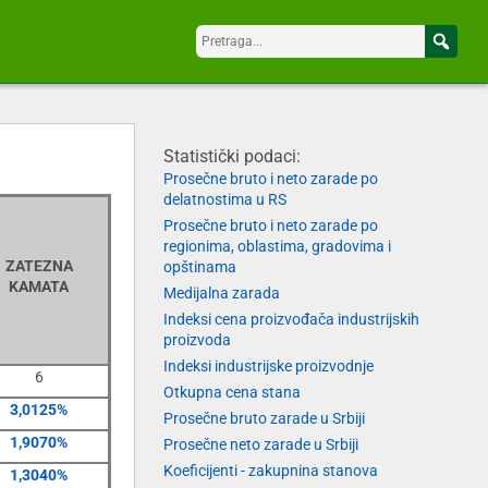
Statistički podaci:
Prosečne bruto i neto zarade po
delatnostima u RS
Prosečne bruto i neto zarade po
regionima, oblastima, gradovima i
ZATEZNA
opštinama
KAMATA
Medijalna zarada
Indeksi cena proizvođača industrijskih
proizvoda
Indeksi industrijske proizvodnje
6
Otkupna cena stana
3,0125%
Prosečne bruto zarade u Srbiji
1,9070%
Prosečne neto zarade u Srbiji
Koeficijenti - zakupnina stanova
1,3040%