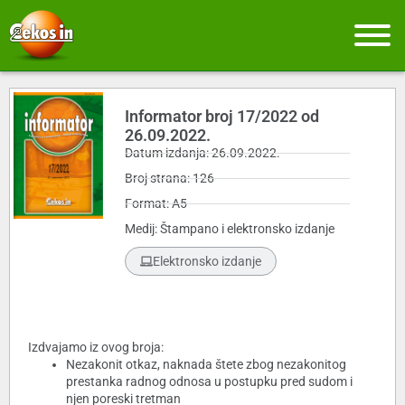
Informator broj 17/2022 od
26.09.2022.
Datum izdanja: 26.09.2022.
Broj strana: 126
Format: A5
Medij: Štampano i elektronsko izdanje
Elektronsko izdanje
Izdvajamo iz ovog broja:
Nezakonit otkaz, naknada štete zbog nezakonitog
prestanka radnog odnosa u postupku pred sudom i
njen poreski tretman