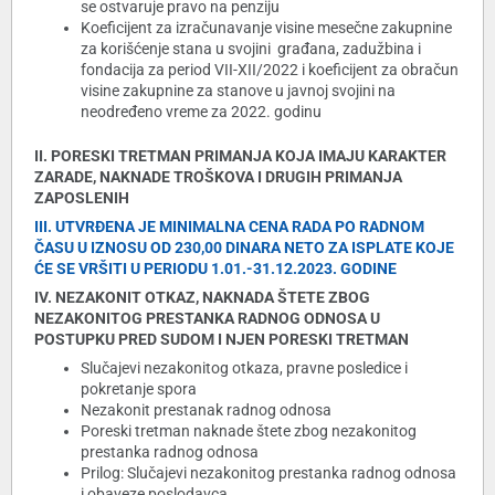
se ostvaruje pravo na penziju
Koeficijent za izračunavanje visine mesečne zakupnine
za korišćenje stana u svojini građana, zadužbina i
fondacija za period VII-XII/2022 i koeficijent za obračun
visine zakupnine za stanove u javnoj svojini na
neodređeno vreme za 2022. godinu
II. PORESKI TRETMAN PRIMANJA KOJA IMAJU KARAKTER
ZARADE, NAKNADE TROŠKOVA I DRUGIH PRIMANJA
ZAPOSLENIH
III. UTVRĐENA JE MINIMALNA CENA RADA PO RADNOM
ČASU U IZNOSU OD 230,00 DINARA NETO ZA ISPLATE KOJE
ĆE SE VRŠITI U PERIODU 1.01.-31.12.2023. GODINE
IV. NEZAKONIT OTKAZ, NAKNADA ŠTETE ZBOG
NEZAKONITOG PRESTANKA RADNOG ODNOSA U
POSTUPKU PRED SUDOM I NJEN PORESKI TRETMAN
Slučajevi nezakonitog otkaza, pravne posledice i
pokretanje spora
Nezakonit prestanak radnog odnosa
Poreski tretman naknade štete zbog nezakonitog
prestanka radnog odnosa
Prilog: Slučajevi nezakonitog prestanka radnog odnosa
i obaveze poslodavca