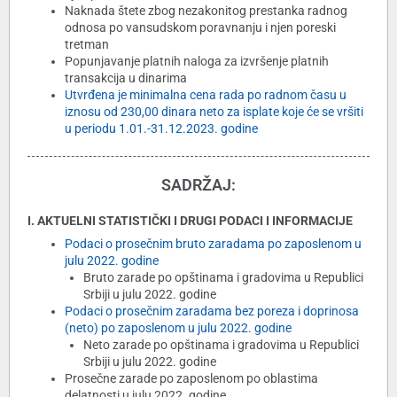
Naknada štete zbog nezakonitog prestanka radnog
odnosa po vansudskom poravnanju i njen poreski
tretman
Popunjavanje platnih naloga za izvršenje platnih
transakcija u dinarima
Utvrđena je minimalna cena rada po radnom času u
iznosu od 230,00 dinara neto za isplate koje će se vršiti
u periodu 1.01.-31.12.2023. godine
SADRŽAJ:
I. AKTUELNI STATISTIČKI I DRUGI PODACI I INFORMACIJE
Podaci o prosečnim bruto zaradama po zaposlenom u
julu 2022. godine
Bruto zarade po opštinama i gradovima u Republici
Srbiji u julu 2022. godine
Podaci o prosečnim zaradama bez poreza i doprinosa
(neto) po zaposlenom u julu 2022. godine
Neto zarade po opštinama i gradovima u Republici
Srbiji u julu 2022. godine
Prosečne zarade po zaposlenom po oblastima
delatnosti u julu 2022. godine