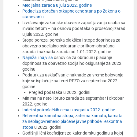
Medijalna zarada u julu 2022. godine
Podaci za obračun otkupne cene stana po Zakonu o
stanovanju
Izvršavanje zakonske obaveze zapošljavanja osoba sa
invaliditetom – na osnovu podataka o prosečnoj zaradi
u julu 2022. godine
Stopa poreza, poreska olakšica i stope doprinosa za
obavezno socijalno osiguranje prilikom obračuna
zarada i naknada zarada od 1.01.2022. godine
Najniža
i
najviša
osnovica za obračun i plaćanje
doprinosa za obavezno socijalno osiguranje za 2022.
godinu
Podatak za usklađivanje naknade za vreme bolovanja
koje se isplaćuje na teret RFZO za septembar 2022.
godine
Pregled podataka u 2022. godini
Minimalna neto i bruto zarada za septembar i oktobar
2022. godine
Indeksi potrošačkih cena u avgustu 2022. godine
Referentna kamatna stopa
,
zatezna kamata
,
kamata
za neblagovremeno plaćene javne prihode i eskontna
stopa
u 2022. godini
Godišnji lični koeficijent za kalendarsku godinu u kojoj