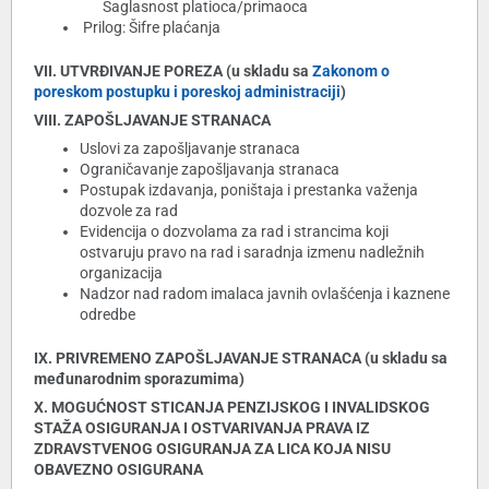
Saglasnost platioca/primaoca
Prilog: Šifre plaćanja
VII. UTVRĐIVANJE POREZA (u skladu sa
Zakonom o
poreskom postupku i poreskoj administraciji
)
VIII. ZAPOŠLJAVANJE STRANACA
Uslovi za zapošljavanje stranaca
Ograničavanje zapošljavanja stranaca
Postupak izdavanja, poništaja i prestanka važenja
dozvole za rad
Evidencija o dozvolama za rad i strancima koji
ostvaruju pravo na rad i saradnja izmenu nadležnih
organizacija
Nadzor nad radom imalaca javnih ovlašćenja i kaznene
odredbe
IX. PRIVREMENO ZAPOŠLJAVANJE STRANACA (u skladu sa
međunarodnim sporazumima)
X. MOGUĆNOST STICANJA PENZIJSKOG I INVALIDSKOG
STAŽA OSIGURANJA I OSTVARIVANJA PRAVA IZ
ZDRAVSTVENOG OSIGURANJA ZA LICA KOJA NISU
OBAVEZNO OSIGURANA