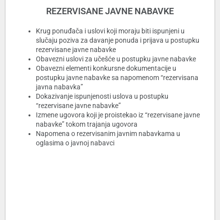
REZERVISANE JAVNE NABAVKE
Krug ponuđača i uslovi koji moraju biti ispunjeni u
slučaju poziva za davanje ponuda i prijava u postupku
rezervisane javne nabavke
Obavezni uslovi za učešće u postupku javne nabavke
Obavezni elementi konkursne dokumentacije u
postupku javne nabavke sa napomenom “rezervisana
javna nabavka”
Dokazivanje ispunjenosti uslova u postupku
“rezervisane javne nabavke”
Izmene ugovora koji je proistekao iz “rezervisane javne
nabavke” tokom trajanja ugovora
Napomena o rezervisanim javnim nabavkama u
oglasima o javnoj nabavci