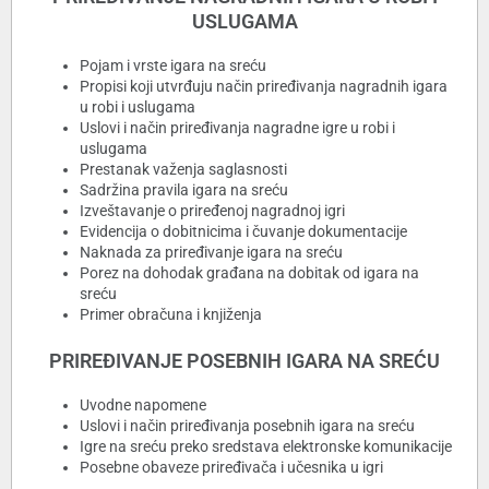
USLUGAMA
Pojam i vrste igara na sreću
Propisi koji utvrđuju način priređivanja nagradnih igara
u robi i uslugama
Uslovi i način priređivanja nagradne igre u robi i
uslugama
Prestanak važenja saglasnosti
Sadržina pravila igara na sreću
Izveštavanje o priređenoj nagradnoj igri
Evidencija o dobitnicima i čuvanje dokumentacije
Naknada za priređivanje igara na sreću
Porez na dohodak građana na dobitak od igara na
sreću
Primer obračuna i knjiženja
PRIREĐIVANJE POSEBNIH IGARA NA SREĆU
Uvodne napomene
Uslovi i način priređivanja posebnih igara na sreću
Igre na sreću preko sredstava elektronske komunikacije
Posebne obaveze priređivača i učesnika u igri