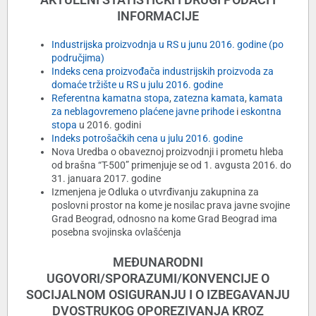
INFORMACIJE
Industrijska proizvodnja u RS u junu 2016. godine (po
područjima)
Indeks cena proizvođača industrijskih proizvoda za
domaće tržište u RS u julu 2016. godine
Referentna kamatna stopa
,
zatezna kamata
,
kamata
za neblagovremeno plaćene javne prihode
i
eskontna
stopa
u 2016. godini
Indeks potrošačkih cena u julu 2016. godine
Nova Uredba o obaveznoj proizvodnji i prometu hleba
od brašna “T-500” primenjuje se od 1. avgusta 2016. do
31. januara 2017. godine
Izmenjena je Odluka o utvrđivanju zakupnina za
poslovni prostor na kome je nosilac prava javne svojine
Grad Beograd, odnosno na kome Grad Beograd ima
posebna svojinska ovlašćenja
MEĐUNARODNI
UGOVORI/SPORAZUMI/KONVENCIJE O
SOCIJALNOM OSIGURANJU I O IZBEGAVANJU
DVOSTRUKOG OPOREZIVANJA KROZ