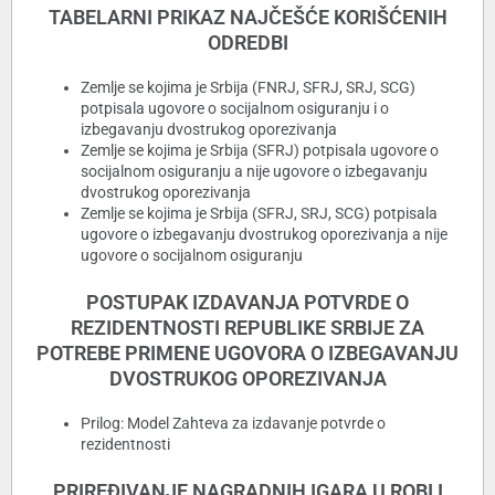
TABELARNI PRIKAZ NAJČEŠĆE KORIŠĆENIH
ODREDBI
Zemlje se kojima je Srbija (FNRJ, SFRJ, SRJ, SCG)
potpisala ugovore o socijalnom osiguranju i o
izbegavanju dvostrukog oporezivanja
Zemlje se kojima je Srbija (SFRJ) potpisala ugovore o
socijalnom osiguranju a nije ugovore o izbegavanju
dvostrukog oporezivanja
Zemlje se kojima je Srbija (SFRJ, SRJ, SCG) potpisala
ugovore o izbegavanju dvostrukog oporezivanja a nije
ugovore o socijalnom osiguranju
POSTUPAK IZDAVANJA POTVRDE O
REZIDENTNOSTI REPUBLIKE SRBIJE ZA
POTREBE PRIMENE UGOVORA O IZBEGAVANJU
DVOSTRUKOG OPOREZIVANJA
Prilog: Model Zahteva za izdavanje potvrde o
rezidentnosti
PRIREĐIVANJE NAGRADNIH IGARA U ROBI I