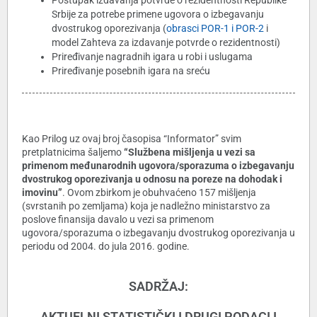
Postupak izdavanja potvrde o rezidentnosti Republike
Srbije za potrebe primene ugovora o izbegavanju
dvostrukog oporezivanja (
obrasci POR-1 i POR-2
i
model Zahteva za izdavanje potvrde o rezidentnosti)
Priređivanje nagradnih igara u robi i uslugama
Priređivanje posebnih igara na sreću
Kao Prilog uz ovaj broj časopisa “Informator” svim
pretplatnicima šaljemo
“Službena mišljenja u vezi sa
primenom međunarodnih ugovora/sporazuma o izbegavanju
dvostrukog oporezivanja u odnosu na poreze na dohodak i
imovinu”
. Ovom zbirkom je obuhvaćeno 157 mišljenja
(svrstanih po zemljama) koja je nadležno ministarstvo za
poslove finansija davalo u vezi sa primenom
ugovora/sporazuma o izbegavanju dvostrukog oporezivanja u
periodu od 2004. do jula 2016. godine.
SADRŽAJ:
AKTUELNI STATISTIČKI I DRUGI PODACI I