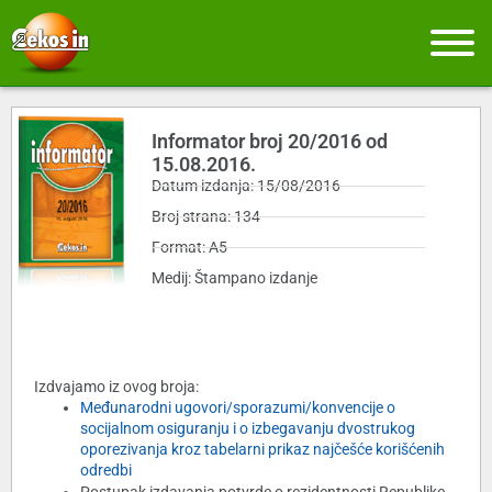
Informator broj 20/2016 od
15.08.2016.
Datum izdanja: 15/08/2016
Broj strana: 134
Format: A5
Medij: Štampano izdanje
Izdvajamo iz ovog broja:
Međunarodni ugovori/sporazumi/konvencije o
socijalnom osiguranju i o izbegavanju dvostrukog
oporezivanja kroz tabelarni prikaz najčešće korišćenih
odredbi