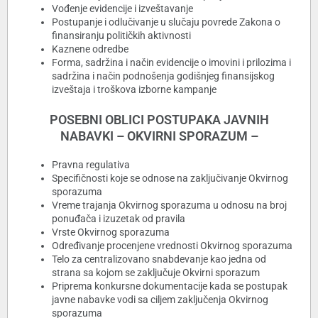
Vođenje evidencije i izveštavanje
Postupanje i odlučivanje u slučaju povrede Zakona o
finansiranju političkih aktivnosti
Kaznene odredbe
Forma, sadržina i način evidencije o imovini i prilozima i
sadržina i način podnošenja godišnjeg finansijskog
izveštaja i troškova izborne kampanje
POSEBNI OBLICI POSTUPAKA JAVNIH
NABAVKI – OKVIRNI SPORAZUM –
Pravna regulativa
Specifičnosti koje se odnose na zaključivanje Okvirnog
sporazuma
Vreme trajanja Okvirnog sporazuma u odnosu na broj
ponuđača i izuzetak od pravila
Vrste Okvirnog sporazuma
Određivanje procenjene vrednosti Okvirnog sporazuma
Telo za centralizovano snabdevanje kao jedna od
strana sa kojom se zaključuje Okvirni sporazum
Priprema konkursne dokumentacije kada se postupak
javne nabavke vodi sa ciljem zaključenja Okvirnog
sporazuma