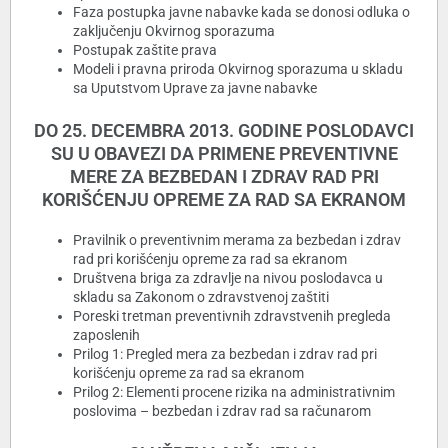
Faza postupka javne nabavke kada se donosi odluka o
zaključenju Okvirnog sporazuma
Postupak zaštite prava
Modeli i pravna priroda Okvirnog sporazuma u skladu
sa Uputstvom Uprave za javne nabavke
DO 25. DECEMBRA 2013. GODINE POSLODAVCI
SU U OBAVEZI DA PRIMENE PREVENTIVNE
MERE ZA BEZBEDAN I ZDRAV RAD PRI
KORIŠĆENJU OPREME ZA RAD SA EKRANOM
Pravilnik o preventivnim merama za bezbedan i zdrav
rad pri korišćenju opreme za rad sa ekranom
Društvena briga za zdravlje na nivou poslodavca u
skladu sa Zakonom o zdravstvenoj zaštiti
Poreski tretman preventivnih zdravstvenih pregleda
zaposlenih
Prilog 1: Pregled mera za bezbedan i zdrav rad pri
korišćenju opreme za rad sa ekranom
Prilog 2: Elementi procene rizika na administrativnim
poslovima – bezbedan i zdrav rad sa računarom