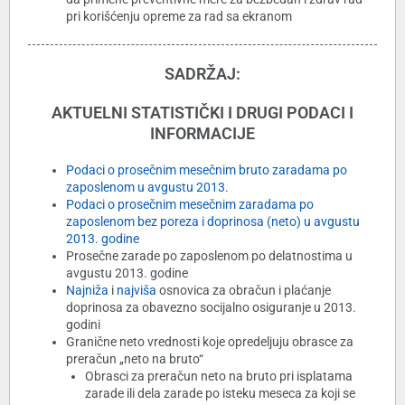
pri korišćenju opreme za rad sa ekranom
SADRŽAJ:
AKTUELNI STATISTIČKI I DRUGI PODACI I
INFORMACIJE
Podaci o prosečnim mesečnim bruto zaradama po
zaposlenom u avgustu 2013.
Podaci o prosečnim mesečnim zaradama po
zaposlenom bez poreza i doprinosa (neto) u avgustu
2013. godine
Prosečne zarade po zaposlenom po delatnostima u
avgustu 2013. godine
Najniža
i
najviša
osnovica za obračun i plaćanje
doprinosa za obavezno socijalno osiguranje u 2013.
godini
Granične neto vrednosti koje opredeljuju obrasce za
preračun „neto na bruto“
Obrasci za preračun neto na bruto pri isplatama
zarade ili dela zarade po isteku meseca za koji se