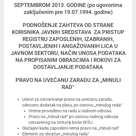
SEPTEMBROM 2013. GODINE (po ugovorima
zaključenim pre 19.07.1994. godine)
PODNOŠENJE ZAHTEVA OD STRANE
KORISNIKA JAVNIH SREDSTAVA ZA PRISTUP
REGISTRU ZAPOSLENIH, IZABRANIH,
POSTAVLJENIH I ANGAŽOVANIH LICA U
JAVNOM SEKTORU, NAČIN UNOSA PODATAKA
NA PROPISANIM OBRASCIMA I ROKOVI ZA
DOSTAVLJANJE PODATAKA
PRAVO NA UVEĆANU ZARADU ZA „MINULI
RAD“
Uslovi za ostvarivanje prava na uvećanu zaradu,
odnosno dodatak na platu, po osnovu „minulog rada“
Vreme provedeno na radu u radnom odnosu
Pravo na „minuli rad“ po osnovu radnog odnosa
ostvarenog na teritoriji bivše SFRJ
Slučajevi kada zaposleni nema pravo na „minuli rad“
Elementi za obračun „minulog rada“