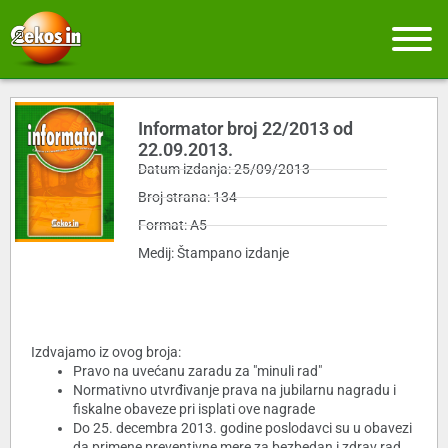
Informator broj 22/2013 od
22.09.2013.
Datum izdanja: 25/09/2013
Broj strana: 134
Format: A5
Medij: Štampano izdanje
Izdvajamo iz ovog broja:
Pravo na uvećanu zaradu za "minuli rad"
Normativno utvrđivanje prava na jubilarnu nagradu i
fiskalne obaveze pri isplati ove nagrade
Do 25. decembra 2013. godine poslodavci su u obavezi
da primene preventivne mere za bezbedan i zdrav rad