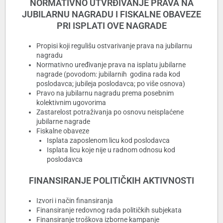
NORMATIVNO UTVRĐIVANJE PRAVA NA
JUBILARNU NAGRADU I FISKALNE OBAVEZE
PRI ISPLATI OVE NAGRADE
Propisi koji regulišu ostvarivanje prava na jubilarnu
nagradu
Normativno uređivanje prava na isplatu jubilarne
nagrade (povodom: jubilarnih godina rada kod
poslodavca; jubileja poslodavca; po više osnova)
Pravo na jubilarnu nagradu prema posebnim
kolektivnim ugovorima
Zastarelost potraživanja po osnovu neisplaćene
jubilarne nagrade
Fiskalne obaveze
Isplata zaposlenom licu kod poslodavca
Isplata licu koje nije u radnom odnosu kod
poslodavca
FINANSIRANJE POLITIČKIH AKTIVNOSTI
Izvori i način finansiranja
Finansiranje redovnog rada političkih subjekata
Finansiranje troškova izborne kampanje