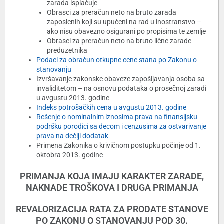
zarada isplaćuje
Obrasci za preračun neto na bruto zarada
zaposlenih koji su upućeni na rad u inostranstvo –
ako nisu obavezno osigurani po propisima te zemlje
Obrasci za preračun neto na bruto lične zarade
preduzetnika
Podaci za obračun otkupne cene stana po Zakonu o
stanovanju
Izvršavanje zakonske obaveze zapošljavanja osoba sa
invaliditetom – na osnovu podataka o prosečnoj zaradi
u avgustu 2013. godine
Indeks potrošačkih cena u avgustu 2013. godine
Rešenje o nominalnim iznosima prava na finansijsku
podršku porodici sa decom i cenzusima za ostvarivanje
prava na dečiji dodatak
Primena Zakonika o krivičnom postupku počinje od 1.
oktobra 2013. godine
PRIMANJA KOJA IMAJU KARAKTER ZARADE,
NAKNADE TROŠKOVA I DRUGA PRIMANJA
REVALORIZACIJA RATA ZA PRODATE STANOVE
PO ZAKONU O STANOVANJU POD 30.