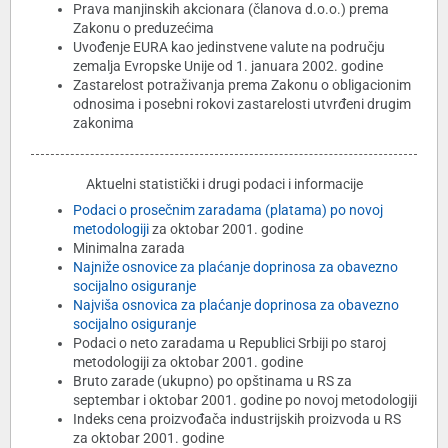
Prava manjinskih akcionara (članova d.o.o.) prema
Zakonu o preduzećima
Uvođenje EURA kao jedinstvene valute na području
zemalja Evropske Unije od 1. januara 2002. godine
Zastarelost potraživanja prema Zakonu o obligacionim
odnosima i posebni rokovi zastarelosti utvrđeni drugim
zakonima
Aktuelni statistički i drugi podaci i informacije
Podaci o prosečnim zaradama (platama) po novoj
metodologiji
za oktobar 2001. godine
Minimalna zarada
Najniže osnovice za plaćanje doprinosa za obavezno
socijalno osiguranje
Najviša osnovica za plaćanje doprinosa za obavezno
socijalno osiguranje
Podaci o neto zaradama u Republici Srbiji po staroj
metodologiji za oktobar 2001. godine
Bruto zarade (ukupno) po opštinama u RS za
septembar i oktobar 2001. godine po novoj metodologiji
Indeks cena proizvođača industrijskih proizvoda u RS
za oktobar 2001. godine