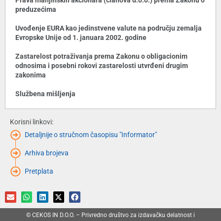
Prava manjinskih akcionara (članova d.o.o.) prema Zakonu o
preduzećima
Uvođenje EURA kao jedinstvene valute na području zemalja
Evropske Unije od 1. januara 2002. godine
Zastarelost potraživanja prema Zakonu o obligacionim
odnosima i posebni rokovi zastarelosti utvrđeni drugim
zakonima
Službena mišljenja
Korisni linkovi:
Detaljnije o stručnom časopisu "Informator"
Arhiva brojeva
Pretplata
© CEKOS IN D.O.O. – Privredno društvo za izdavačku delatnost i