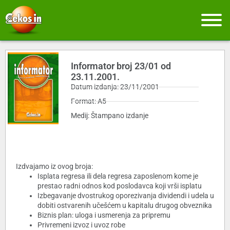
Informator broj 23/01 od
23.11.2001.
Datum izdanja: 23/11/2001
Format: A5
Medij: Štampano izdanje
Izdvajamo iz ovog broja:
Isplata regresa ili dela regresa zaposlenom kome je
prestao radni odnos kod poslodavca koji vrši isplatu
Izbegavanje dvostrukog oporezivanja dividendi i udela u
dobiti ostvarenih učešćem u kapitalu drugog obveznika
Biznis plan: uloga i usmerenja za pripremu
Privremeni izvoz i uvoz robe