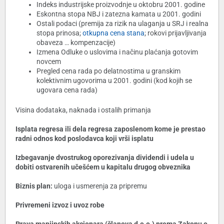
Indeks industrijske proizvodnje u oktobru 2001. godine
Eskontna stopa NBJ i zatezna kamata u 2001. godini
Ostali podaci (premija za rizik na ulaganja u SRJ i realna
stopa prinosa;
otkupna cena stana
; rokovi prijavljivanja
obaveza … kompenzacije)
Izmena Odluke o uslovima i načinu plaćanja gotovim
novcem
Pregled cena rada po delatnostima u granskim
kolektivnim ugovorima u 2001. godini (kod kojih se
ugovara cena rada)
Visina dodataka, naknada i ostalih primanja
Isplata regresa ili dela regresa zaposlenom kome je prestao
radni odnos kod poslodavca koji vrši isplatu
Izbegavanje dvostrukog oporezivanja dividendi i udela u
dobiti ostvarenih učešćem u kapitalu drugog obveznika
Biznis plan:
uloga i usmerenja za pripremu
Privremeni izvoz i uvoz robe