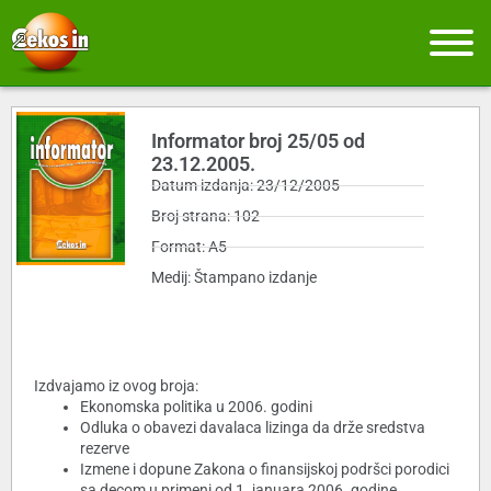
Informator broj 25/05 od
23.12.2005.
Datum izdanja: 23/12/2005
Broj strana: 102
Format: A5
Medij: Štampano izdanje
Izdvajamo iz ovog broja:
Ekonomska politika u 2006. godini
Odluka o obavezi davalaca lizinga da drže sredstva
rezerve
Izmene i dopune Zakona o finansijskoj podršci porodici
sa decom u primeni od 1. januara 2006. godine