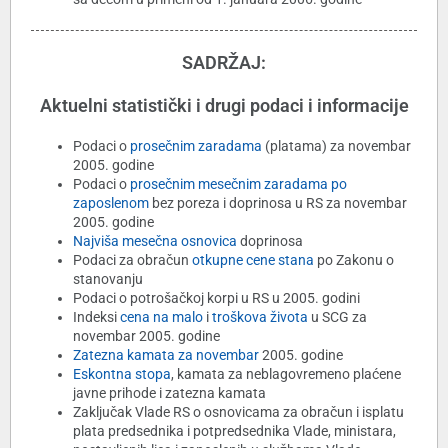
SADRŽAJ:
Aktuelni statistički i drugi podaci i informacije
Podaci o
prosečnim zaradama
(platama) za novembar
2005. godine
Podaci o
prosečnim mesečnim zaradama po
zaposlenom
bez poreza i doprinosa u RS za novembar
2005. godine
Najviša mesečna osnovica
doprinosa
Podaci za obračun
otkupne cene stana
po Zakonu o
stanovanju
Podaci o potrošačkoj korpi u RS u 2005. godini
Indeksi
cena na malo
i
troškova života
u SCG za
novembar 2005. godine
Zatezna kamata za novembar
2005. godine
Eskontna stopa
, kamata za neblagovremeno plaćene
javne prihode i zatezna kamata
Zaključak Vlade RS o osnovicama za obračun i isplatu
plata predsednika i potpredsednika Vlade, ministara,