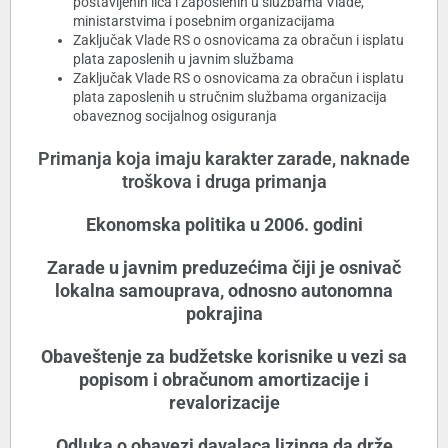
postavljenih lica i zaposlenih u službama Vlade,
ministarstvima i posebnim organizacijama
Zaključak Vlade RS o osnovicama za obračun i isplatu
plata zaposlenih u javnim službama
Zaključak Vlade RS o osnovicama za obračun i isplatu
plata zaposlenih u stručnim službama organizacija
obaveznog socijalnog osiguranja
Primanja koja imaju karakter zarade, naknade
troškova i druga primanja
Ekonomska politika u 2006. godini
Zarade u javnim preduzećima čiji je osnivač
lokalna samouprava, odnosno autonomna
pokrajina
Obaveštenje za budžetske korisnike u vezi sa
popisom i obračunom amortizacije i
revalorizacije
Odluka o obavezi davalaca lizinga da drže