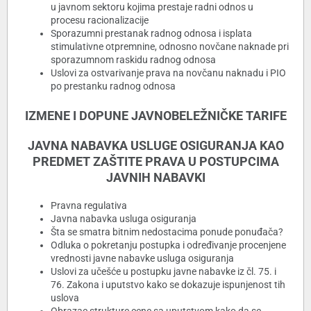
u javnom sektoru kojima prestaje radni odnos u
procesu racionalizacije
Sporazumni prestanak radnog odnosa i isplata
stimulativne otpremnine, odnosno novčane naknade pri
sporazumnom raskidu radnog odnosa
Uslovi za ostvarivanje prava na novčanu naknadu i PIO
po prestanku radnog odnosa
IZMENE I DOPUNE JAVNOBELEŽNIČKE TARIFE
JAVNA NABAVKA USLUGE OSIGURANJA KAO
PREDMET ZAŠTITE PRAVA U POSTUPCIMA
JAVNIH NABAVKI
Pravna regulativa
Javna nabavka usluga osiguranja
Šta se smatra bitnim nedostacima ponude ponuđača?
Odluka o pokretanju postupka i određivanje procenjene
vrednosti javne nabavke usluga osiguranja
Uslovi za učešće u postupku javne nabavke iz čl. 75. i
76. Zakona i uputstvo kako se dokazuje ispunjenost tih
uslova