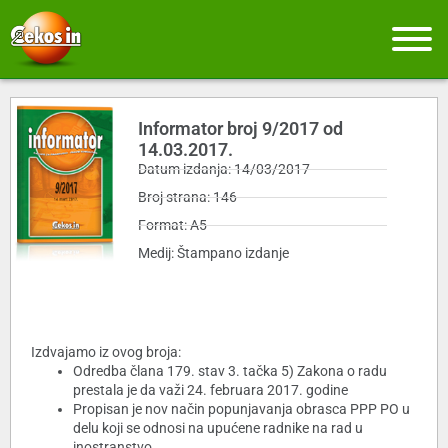
Informator broj 9/2017 od
14.03.2017.
Datum izdanja: 14/03/2017
Broj strana: 146
Format: A5
Medij: Štampano izdanje
Izdvajamo iz ovog broja:
Odredba člana 179. stav 3. tačka 5) Zakona o radu
prestala je da važi 24. februara 2017. godine
Propisan je nov način popunjavanja obrasca PPP PO u
delu koji se odnosi na upućene radnike na rad u
inostranstvo