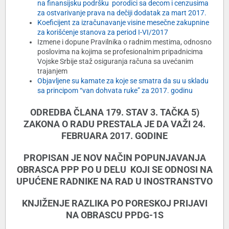
na finansijsku podršku porodici sa decom i cenzusima
za ostvarivanje prava na dečiji dodatak za mart 2017.
Koeficijent za izračunavanje visine mesečne zakupnine
za korišćenje stanova za period I-VI/2017
Izmene i dopune Pravilnika o radnim mestima, odnosno
poslovima na kojima se profesionalnim pripadnicima
Vojske Srbije staž osiguranja računa sa uvećanim
trajanjem
Objavljene su kamate za koje se smatra da su u skladu
sa principom “van dohvata ruke” za 2017. godinu
ODREDBA ČLANA 179. STAV 3. TAČKA 5)
ZAKONA O RADU PRESTALA JE DA VAŽI 24.
FEBRUARA 2017. GODINE
PROPISAN JE NOV NAČIN POPUNJAVANJA
OBRASCA PPP PO U DELU KOJI SE ODNOSI NA
UPUĆENE RADNIKE NA RAD U INOSTRANSTVO
KNJIŽENJE RAZLIKA PO PORESKOJ PRIJAVI
NA OBRASCU PPDG-1S