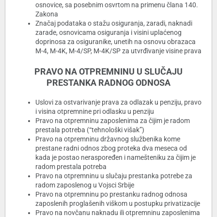
osnovice, sa posebnim osvrtom na primenu člana 140.
Zakona
Značaj podataka o stažu osiguranja, zaradi, naknadi
zarade, osnovicama osiguranja i visini uplaćenog
doprinosa za osiguranike, unetih na osnovu obrazaca
M-4, M-4K, M-4/SP, M-4K/SP za utvrđivanje visine prava
PRAVO NA OTPREMNINU U SLUČAJU
PRESTANKA RADNOG ODNOSA
Uslovi za ostvarivanje prava za odlazak u penziju, pravo
i visina otpremnine pri odlasku u penziju
Pravo na otpremninu zaposlenima za čijim je radom
prestala potreba (“tehnološki višak”)
Pravo na otpremninu državnog službenika kome
prestane radni odnos zbog proteka dva meseca od
kada je postao neraspoređen i namešteniku za čijim je
radom prestala potreba
Pravo na otpremninu u slučaju prestanka potrebe za
radom zaposlenog u Vojsci Srbije
Pravo na otpremninu po prestanku radnog odnosa
zaposlenih proglašenih viškom u postupku privatizacije
Pravo na novčanu naknadu ili otpremninu zaposlenima