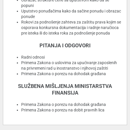
Obrazac strukture cene sa uputstvom kako da se
popuni
Uputstvo ponuđačima kako da sačine ponudu i obrazac
ponude
Rokovi za podnošenje zahteva za zaštitu prava kojim se
osporava konkursna dokumentacija i radnje naručioca
pre isteka ili do isteka roka za podnošenje ponuda
PITANJA I ODGOVORI
Radni odnosi
Primena Zakona o uslovima za upućivanje zaposlenih
na privremeni rad u inostranstvo i njihovoj zaštiti
Primena Zakona o porezu na dohodak građana
SLUŽBENA MIŠLJENJA MINISTARSTVA
FINANSIJA
Primena Zakona o porezu na dohodak građana
Primena Zakona o porezu na dobit pravnih lica