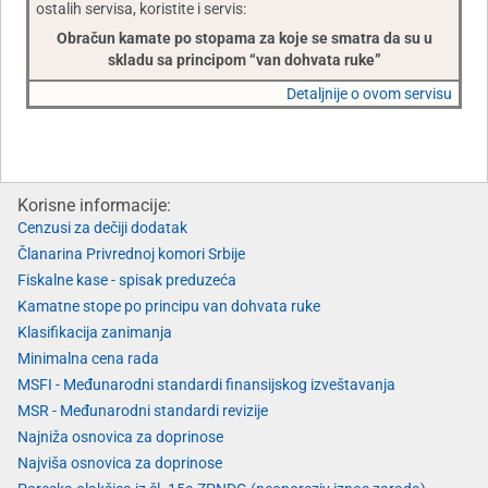
ostalih servisa, koristite i servis:
Obračun kamate po stopama za koje se smatra da su u
skladu sa principom “van dohvata ruke”
Detaljnije o ovom servisu
Korisne informacije:
Cenzusi za dečiji dodatak
Članarina Privrednoj komori Srbije
Fiskalne kase - spisak preduzeća
Kamatne stope po principu van dohvata ruke
Klasifikacija zanimanja
Minimalna cena rada
MSFI - Međunarodni standardi finansijskog izveštavanja
MSR - Međunarodni standardi revizije
Najniža osnovica za doprinose
Najviša osnovica za doprinose