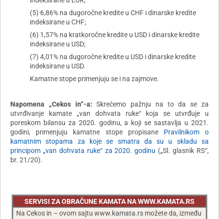
indeksirane u EUR;
(5) 6,86% na dugoročne kredite u CHF i dinarske kredite
indeksirane u CHF;
(6) 1,57% na kratkoročne kredite u USD i dinarske kredite
indeksirane u USD;
(7) 4,01% na dugoročne kredite u USD i dinarske kredite
indeksirane u USD.
Kamatne stope primenjuju se i na zajmove.
Napomena „Cekos in“-a:
Skrećemo pažnju na to da se za
utvrđivanje kamate „van dohvata ruke“ koja se utvrđuje u
poreskom bilansu za 2020. godinu, a koji se sastavlja u 2021.
godini, primenjuju kamatne stope propisane
Pravilnikom o
kamatnim stopama za koje se smatra da su u skladu sa
principom „van dohvata ruke“ za 2020. godinu
(„Sl. glasnik RS“,
br. 21/20).
SERVISI ZA OBRAČUNE KAMATA NA WWW.KAMATA.RS
Na Cekos in – ovom sajtu www.kamata.rs možete da, između