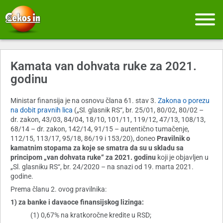
Kamata van dohvata ruke za 2021.
godinu
Ministar finansija je na osnovu člana 61. stav 3.
Zakona o porezu
na dobit pravnih lica
(„Sl. glasnik RS“, br. 25/01, 80/02, 80/02 –
dr. zakon, 43/03, 84/04, 18/10, 101/11, 119/12, 47/13, 108/13,
68/14 – dr. zakon, 142/14, 91/15 – autentično tumačenje,
112/15, 113/17, 95/18, 86/19 i 153/20), doneo
Pravilnik o
kamatnim stopama za koje se smatra da su u skladu sa
principom „van dohvata ruke“ za 2021. godinu
koji je objavljen u
„Sl. glasniku RS“, br. 24/2020 – na snazi od 19. marta 2021.
godine.
Prema članu 2. ovog pravilnika:
1) za banke i davaoce finansijskog lizinga:
(1) 0,67% na kratkoročne kredite u RSD;