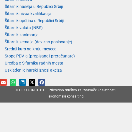
Šifarnik naselja u Republici Srbiji
Šifarnik nivoa kvalifikacija
Šifarnik opština u Republici Srbiji
Šifarnik valuta (NBS)
Šifarnik zanimanja
Šifarnik zemalja (devizno poslovanje)
Srednji kurs na kraju meseca
Stope PDV-a (propisane i preračunate)
Uredba o Šifarniku radnih mesta
Usklađeni dinarski iznosi akciza
© CEKOS IN D.O.O. – Privredno društvo za izdavačku delatnost i
ekonomski konsalting