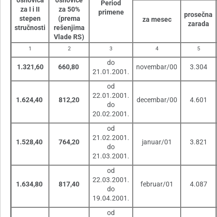
osnovica
osnovice
Period
za I i II
za 50%
primene
prosečna
stepen
(prema
za mesec
zarada
stručnosti
rešenjima
Vlade RS)
1
2
3
4
5
do
1.321,60
660,80
novembar/00
3.304
21.01.2001.
od
22.01.2001.
1.624,40
812,20
decembar/00
4.601
do
20.02.2001.
od
21.02.2001.
1.528,40
764,20
januar/01
3.821
do
21.03.2001.
od
22.03.2001.
1.634,80
817,40
februar/01
4.087
do
19.04.2001.
od