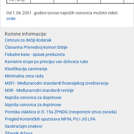
Od 1.06.2001. godine iznose najnižih osnovica možete videti
ovde
:
Korisne informacije:
Cenzusi za dečiji dodatak
Članarina Privrednoj komori Srbije
Fiskalne kase - spisak preduzeća
Kamatne stope po principu van dohvata ruke
Klasifikacija zanimanja
Minimalna cena rada
MSFI - Međunarodni standardi finansijskog izveštavanja
MSR - Međunarodni standardi revizije
Najniža osnovica za doprinose
Najviša osnovica za doprinose
Poreska olakšica iz čl. 15a ZPNDG (neoporeziv iznos zarada)
Pregled Korisničkih uputstava MFIN, PU i JIS LPA
Saobraćajni znakovi
Šifarnik država