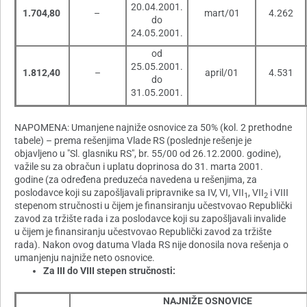
20.04.2001.
1.704,80
–
mart/01
4.262
do
24.05.2001.
od
25.05.2001.
1.812,40
–
april/01
4.531
do
31.05.2001.
NAPOMENA: Umanjene najniže osnovice za 50% (kol. 2 prethodne
tabele) – prema rešenjima Vlade RS (poslednje rešenje je
objavljeno u "Sl. glasniku RS", br. 55/00 od 26.12.2000. godine),
važile su za obračun i uplatu doprinosa do 31. marta 2001.
godine (za određena preduzeća navedena u rešenjima, za
poslodavce koji su zapošljavali pripravnike sa IV, VI, VII
, VII
i VIII
1
2
stepenom stručnosti u čijem je finansiranju učestvovao Republički
zavod za tržište rada i za poslodavce koji su zapošljavali invalide
u čijem je finansiranju učestvovao Republički zavod za tržište
rada). Nakon ovog datuma Vlada RS nije donosila nova rešenja o
umanjenju najniže neto osnovice.
Za III do VIII stepen stručnosti:
NAJNIŽE OSNOVICE