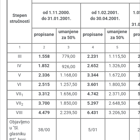
od 1.11.2000.
od 1.02.2001.
1.0
Stepen
do 31.01.2001.
do 30.04.2001.
stručnosti
31.
umanjene
umanjene
propisane
propisane
pr
za 50%
za 50%
1
2
3
4
5
III
1.558
779,00
2.231
1.115,50
IV
1.852
2.652
1.326,00
926,00
V
2.336
1.168,00
3.344
1.672,00
VI
2.515
1.257,50
3.601
1.800,50
VII
3.312
1.656,00
4.742
2.371,00
1
VII
3.700
1.850,00
5.297
2.648,50
2
VIII
4.479
2.239,50
6.431
3.206,50
Objavljeno
u "Sl.
38/00
5/01
2
glasniku
RS", broj: