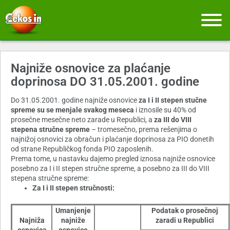
Najniže osnovice za plaćanje
doprinosa DO 31.05.2001. godine
Do 31.05.2001. godine najniže osnovice
za I i II stepen stučne
spreme su se menjale svakog meseca
i iznosile su 40% od
prosečne mesečne neto zarade u Republici, a
za III do VIII
stepena stručne spreme
– tromesečno, prema rešenjima o
najnižoj osnovici za obračun i plaćanje doprinosa za PIO donetih
od strane Republičkog fonda PIO zaposlenih.
Prema tome, u nastavku dajemo pregled iznosa najniže osnovice
posebno za I i II stepen stručne spreme, a posebno za III do VIII
stepena stručne spreme:
Za I i II stepen stručnosti:
Umanjenje
Podatak o prosečnoj
Najniža
najniže
zaradi u Republici