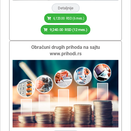
Detaljnije
6,120.00
RSD
(6 mes.)
9,240.00
RSD
(12 mes.)
Obračuni drugih prihoda na sajtu
www.prihodi.rs