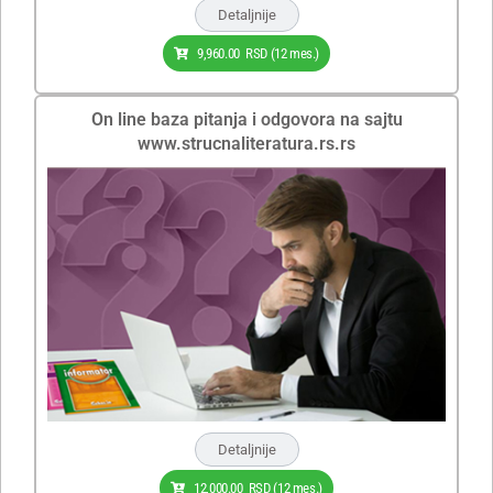
Detaljnije
9,960.00
RSD
(12 mes.)
On line baza pitanja i odgovora na sajtu
www.strucnaliteratura.rs.rs
Detaljnije
12,000.00
RSD
(12 mes.)