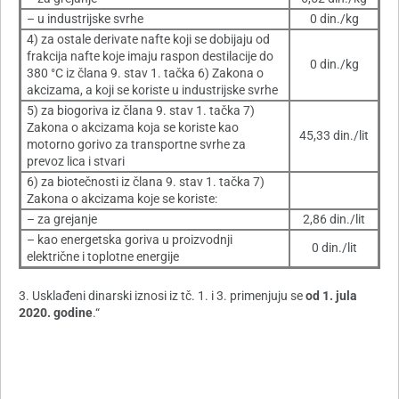
– u industrijske svrhe
0 din./kg
4) za ostale derivate nafte koji se dobijaju od
frakcija nafte koje imaju raspon destilacije do
0 din./kg
380 °C iz člana 9. stav 1. tačka 6) Zakona o
akcizama, a koji se koriste u industrijske svrhe
5) za biogoriva iz člana 9. stav 1. tačka 7)
Zakona o akcizama koja se koriste kao
45,33 din./lit
motorno gorivo za transportne svrhe za
prevoz lica i stvari
6) za biotečnosti iz člana 9. stav 1. tačka 7)
Zakona o akcizama koje se koriste:
– za grejanje
2,86 din./lit
– kao energetska goriva u proizvodnji
0 din./lit
električne i toplotne energije
3. Usklađeni dinarski iznosi iz tč. 1. i 3. primenjuju se
od 1. jula
2020. godine
.“