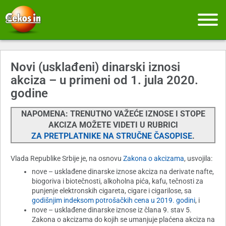
Novi (usklađeni) dinarski iznosi
akciza – u primeni od 1. jula 2020.
godine
NAPOMENA: TRENUTNO VAŽEĆE IZNOSE I STOPE
AKCIZA MOŽETE VIDETI U RUBRICI
ZA PRETPLATNIKE NA STRUČNE ČASOPISE
.
Vlada Republike Srbije je, na osnovu
Zakona o akcizama
, usvojila:
nove – usklađene dinarske iznose akciza na derivate nafte,
biogoriva i biotečnosti, alkoholna pića, kafu, tečnosti za
punjenje elektronskih cigareta, cigare i cigarilose, sa
godišnjim indeksom potrošačkih cena u 2019. godini
, i
nove – usklađene dinarske iznose iz člana 9. stav 5.
Zakona o akcizama do kojih se umanjuje plaćena akciza na