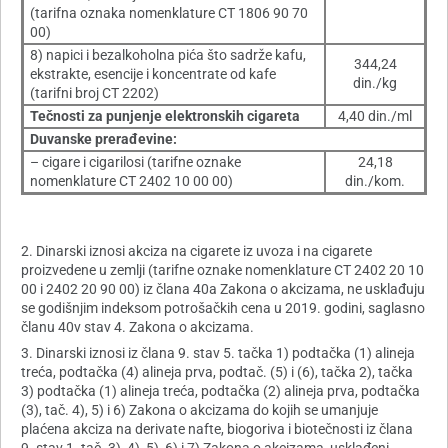
(tarifna oznaka nomenklature CT 1806 90 70
00)
8) napici i bezalkoholna pića što sadrže kafu,
344,24
ekstrakte, esencije i koncentrate od kafe
din./kg
(tarifni broj CT 2202)
Tečnosti za punjenje elektronskih cigareta
4,40 din./ml
Duvanske prerađevine:
– cigare i cigarilosi (tarifne oznake
24,18
nomenklature CT 2402 10 00 00)
din./kom.
2. Dinarski iznosi akciza na cigarete iz uvoza i na cigarete
proizvedene u zemlji (tarifne oznake nomenklature CT 2402 20 10
00 i 2402 20 90 00) iz člana 40a Zakona o akcizama, ne usklađuju
se godišnjim indeksom potrošačkih cena u 2019. godini, saglasno
članu 40v stav 4. Zakona o akcizama.
3. Dinarski iznosi iz člana 9. stav 5. tačka 1) podtačka (1) alineja
treća, podtačka (4) alineja prva, podtač. (5) i (6), tačka 2), tačka
3) podtačka (1) alineja treća, podtačka (2) alineja prva, podtačka
(3), tač. 4), 5) i 6) Zakona o akcizama do kojih se umanjuje
plaćena akciza na derivate nafte, biogoriva i biotečnosti iz člana