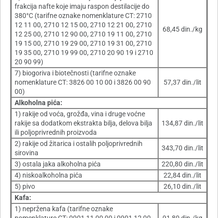
frakcija nafte koje imaju raspon destilacije do
380°C
(tarifne oznake nomenklature CT: 2710
12 11 00, 2710 12 15 00, 2710 12 21 00, 2710
68,45 din./kg
12 25 00, 2710 12 90 00, 2710 19 11 00, 2710
19 15 00, 2710 19 29 00, 2710 19 31 00, 2710
19 35 00, 2710 19 99 00, 2710 20 90 19 i 2710
20 90 99)
7) biogoriva i biotečnosti (tarifne oznake
nomenklature CT: 3826 00 10 00 i 3826 00 90
57,37 din./lit
00)
Alkoholna pića:
1) rakije od voća, grožđa, vina i druge voćne
rakije sa dodatkom ekstrakta bilja, delova bilja
134,87 din./lit
ili poljoprivrednih proizvoda
2) rakije od žitarica i ostalih poljoprivrednih
343,70 din./lit
sirovina
3) ostala jaka alkoholna pića
220,80 din./lit
4) niskoalkoholna pića
22,84 din./lit
5) pivo
26,10 din./lit
Kafa:
1) nepržena kafa (tarifne oznake