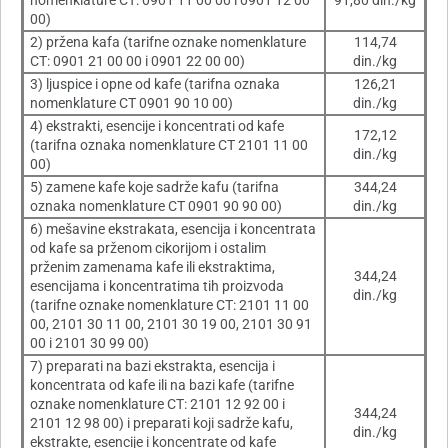
nomenklature CT: 0901 11 00 00 i 0901 12 00
91,80 din./kg
00)
2) pržena kafa (tarifne oznake nomenklature
114,74
CT: 0901 21 00 00 i 0901 22 00 00)
din./kg
3) ljuspice i opne od kafe (tarifna oznaka
126,21
nomenklature CT 0901 90 10 00)
din./kg
4) ekstrakti, esencije i koncentrati od kafe
172,12
(tarifna oznaka nomenklature CT 2101 11 00
din./kg
00)
5) zamene kafe koje sadrže kafu (tarifna
344,24
oznaka nomenklature CT 0901 90 90 00)
din./kg
6) mešavine ekstrakata, esencija i koncentrata
od kafe sa prženom cikorijom i ostalim
prženim zamenama kafe ili ekstraktima,
344,24
esencijama i koncentratima tih proizvoda
din./kg
(tarifne oznake nomenklature CT: 2101 11 00
00, 2101 30 11 00, 2101 30 19 00, 2101 30 91
00 i 2101 30 99 00)
7) preparati na bazi ekstrakta, esencija i
koncentrata od kafe ili na bazi kafe (tarifne
oznake nomenklature CT: 2101 12 92 00 i
344,24
2101 12 98 00) i preparati koji sadrže kafu,
din./kg
ekstrakte, esencije i koncentrate od kafe