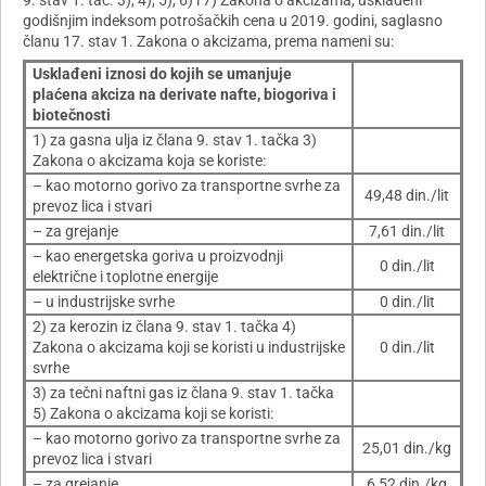
9. stav 1. tač. 3), 4), 5), 6) i 7) Zakona o akcizama, usklađeni
godišnjim indeksom potrošačkih cena u 2019. godini, saglasno
članu 17. stav 1. Zakona o akcizama, prema nameni su:
Usklađeni iznosi do kojih se umanjuje
plaćena akciza na derivate nafte, biogoriva i
biotečnosti
1) za gasna ulja iz člana 9. stav 1. tačka 3)
Zakona o akcizama koja se koriste:
– kao motorno gorivo za transportne svrhe za
49,48 din./lit
prevoz lica i stvari
– za grejanje
7,61 din./lit
– kao energetska goriva u proizvodnji
0 din./lit
električne i toplotne energije
– u industrijske svrhe
0 din./lit
2) za kerozin iz člana 9. stav 1. tačka 4)
Zakona o akcizama koji se koristi u industrijske
0 din./lit
svrhe
3) za tečni naftni gas iz člana 9. stav 1. tačka
5) Zakona o akcizama koji se koristi:
– kao motorno gorivo za transportne svrhe za
25,01 din./kg
prevoz lica i stvari
– za grejanje
6,52 din./kg