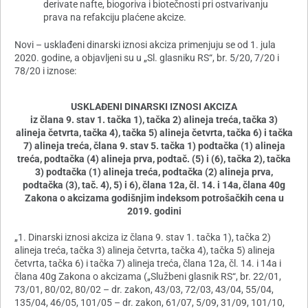
derivate nafte, biogoriva i biotečnosti pri ostvarivanju
prava na refakciju plaćene akcize.
Novi – usklađeni dinarski iznosi akciza primenjuju se od 1. jula
2020. godine, a objavljeni su u „Sl. glasniku RS“, br. 5/20, 7/20 i
78/20 i iznose:
USKLAĐENI DINARSKI IZNOSI AKCIZA
iz člana 9. stav 1. tačka 1), tačka 2) alineja treća, tačka 3)
alineja četvrta, tačka 4), tačka 5) alineja četvrta, tačka 6) i tačka
7) alineja treća, člana 9. stav 5. tačka 1) podtačka (1) alineja
treća, podtačka (4) alineja prva, podtač. (5) i (6), tačka 2), tačka
3) podtačka (1) alineja treća, podtačka (2) alineja prva,
podtačka (3), tač. 4), 5) i 6), člana 12a, čl. 14. i 14a, člana 40g
Zakona o akcizama godišnjim indeksom potrošačkih cena u
2019. godini
„1. Dinarski iznosi akciza iz člana 9. stav 1. tačka 1), tačka 2)
alineja treća, tačka 3) alineja četvrta, tačka 4), tačka 5) alineja
četvrta, tačka 6) i tačka 7) alineja treća, člana 12a, čl. 14. i 14a i
člana 40g Zakona o akcizama („Službeni glasnik RS“, br. 22/01,
73/01, 80/02, 80/02 – dr. zakon, 43/03, 72/03, 43/04, 55/04,
135/04, 46/05, 101/05 – dr. zakon, 61/07, 5/09, 31/09, 101/10,