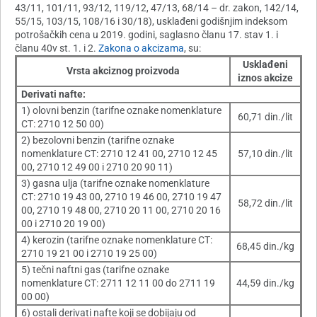
43/11, 101/11, 93/12, 119/12, 47/13, 68/14 – dr. zakon, 142/14,
55/15, 103/15, 108/16 i 30/18), usklađeni godišnjim indeksom
potrošačkih cena u 2019. godini, saglasno članu 17. stav 1. i
članu 40v st. 1. i 2.
Zakona o akcizama
, su:
Usklađeni
Vrsta akciznog proizvoda
iznos akcize
Derivati nafte:
1) olovni benzin (tarifne oznake nomenklature
60,71 din./lit
CT: 2710 12 50 00)
2) bezolovni benzin (tarifne oznake
nomenklature CT: 2710 12 41 00, 2710 12 45
57,10 din./lit
00, 2710 12 49 00 i 2710 20 90 11)
3) gasna ulja (tarifne oznake nomenklature
CT: 2710 19 43 00, 2710 19 46 00, 2710 19 47
58,72 din./lit
00, 2710 19 48 00, 2710 20 11 00, 2710 20 16
00 i 2710 20 19 00)
4) kerozin (tarifne oznake nomenklature CT:
68,45 din./kg
2710 19 21 00 i 2710 19 25 00)
5) tečni naftni gas (tarifne oznake
nomenklature CT: 2711 12 11 00 do 2711 19
44,59 din./kg
00 00)
6) ostali derivati nafte koji se dobijaju od