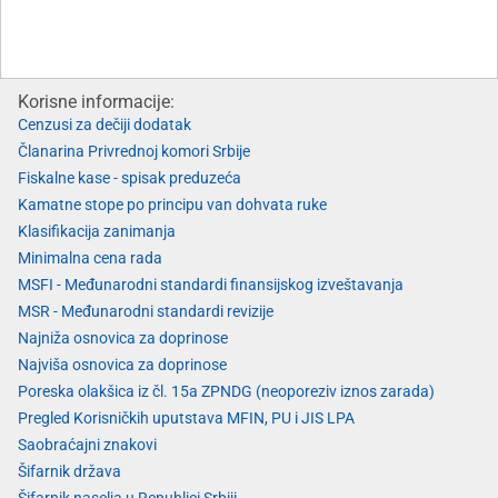
Korisne informacije:
Cenzusi za dečiji dodatak
Članarina Privrednoj komori Srbije
Fiskalne kase - spisak preduzeća
Kamatne stope po principu van dohvata ruke
Klasifikacija zanimanja
Minimalna cena rada
MSFI - Međunarodni standardi finansijskog izveštavanja
MSR - Međunarodni standardi revizije
Najniža osnovica za doprinose
Najviša osnovica za doprinose
Poreska olakšica iz čl. 15a ZPNDG (neoporeziv iznos zarada)
Pregled Korisničkih uputstava MFIN, PU i JIS LPA
Saobraćajni znakovi
Šifarnik država