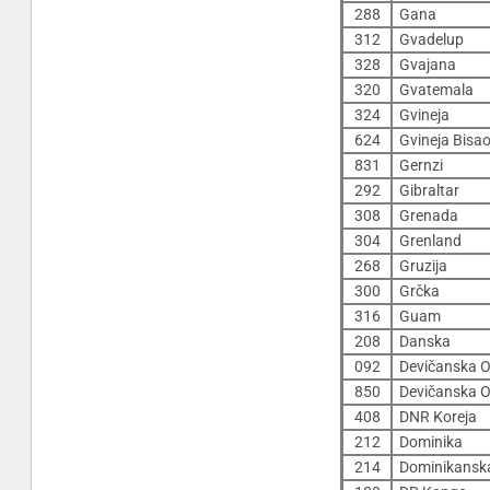
288
Gana
312
Gvadelup
328
Gvajana
320
Gvatemala
324
Gvineja
624
Gvineja Bisa
831
Gernzi
292
Gibraltar
308
Grenada
304
Grenland
268
Gruzija
300
Grčka
316
Guam
208
Danska
092
Devičanska O
850
Devičanska O
408
DNR Koreja
212
Dominika
214
Dominikanska