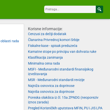
Korisne informacije:
Cenzusi za dečiji dodatak
Članarina Privrednoj komori Srbije
 oblasti rada
Fiskalne kase - spisak preduzeća
Kamatne stope po principu van dohvata ruke
Klasifikacija zanimanja
Minimalna cena rada
MSFI - Međunarodni standardi finansijskog
izveštavanja
MSR - Međunarodni standardi revizije
Najniža osnovica za doprinose
Najviša osnovica za doprinose
Poreska olakšica iz čl. 15a ZPNDG (neoporeziv
iznos zarada)
Pregled Korisničkih uputstava MFIN, PU i JIS LPA