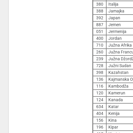
380
Italija
388
Jamajka
392
Japan
887
Jemen
051
Jermenija
400
Jordan
710
Južna Afrika
260
Južna Francus
239
Južna Džordž
728
Južni Sudan
398
Kazahstan
136
Kajmanska O
116
Kambodža
120
Kamerun
124
Kanada
634
Katar
404
Kenija
156
Kina
196
Kipar