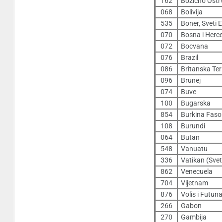
162
Božićno Ostr
068
Bolivija
535
Boner, Sveti 
070
Bosna i Herc
072
Bocvana
076
Brazil
086
Britanska Ter
096
Brunej
074
Buve
100
Bugarska
854
Burkina Faso
108
Burundi
064
Butan
548
Vanuatu
336
Vatikan (Svet
862
Venecuela
704
Vijetnam
876
Volis i Futun
266
Gabon
270
Gambija