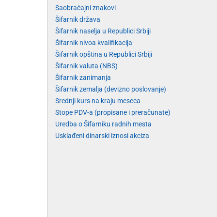
Saobraćajni znakovi
Šifarnik država
Šifarnik naselja u Republici Srbiji
Šifarnik nivoa kvalifikacija
Šifarnik opština u Republici Srbiji
Šifarnik valuta (NBS)
Šifarnik zanimanja
Šifarnik zemalja (devizno poslovanje)
Srednji kurs na kraju meseca
Stope PDV-a (propisane i preračunate)
Uredba o Šifarniku radnih mesta
Usklađeni dinarski iznosi akciza