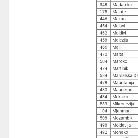
348
Mađarska
175
Majote
446
Makao
454
Malavi
462
Maldivi
458
Malezija
466
Mali
470
Malta
504
Maroko
474
Martinik
584
Maršalska Os
478
Mauritanija
480
Mauricijus
484
Meksiko
583
Mikronezija
104
Mjanmar
508
Mozambik
498
Moldavija
492
Monako