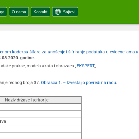
oga
O nama
Kontakt
Sajtovi
enom kodeksu šifara za unošenje i šifriranje podataka u evidencijama u
5.08.2020. godine.
, sudske prakse, modela akata i obrazaca „
EKSPERT
„.
vanje rednog broja 37.
Obrasca 1. – Izveštaj o povredi na radu
.
Naziv države i teritorije
rva