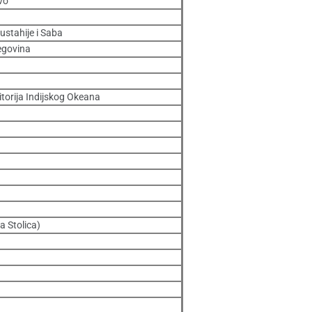
vo
Eustahije i Saba
egovina
itorija Indijskog Okeana
a Stolica)
a