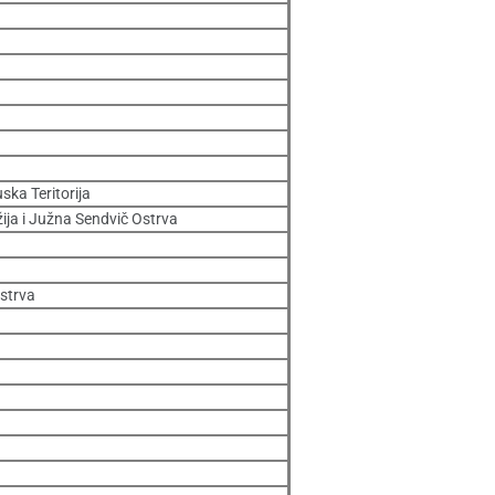
ka Teritorija
ija i Južna Sendvič Ostrva
strva