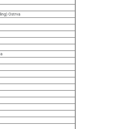
ling) Ostrva
va