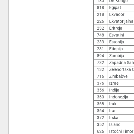
180
DR Kongo
818
Egipat
218
Ekvador
226
Ekvatorijalna
232
Eritreja
748
Esvatini
233
Estonija
231
Etiopija
894
Zambija
732
Zapadna Sah
132
Zelenortska 
716
Zimbabve
376
Izrael
356
Indija
360
Indonezija
368
Irak
364
Iran
372
Irska
352
Island
626
Istočni Timor