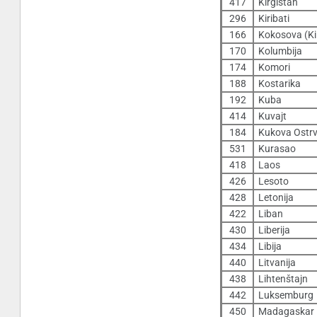
417
Kirgistan
296
Kiribati
166
Kokosova (Ki
170
Kolumbija
174
Komori
188
Kostarika
192
Kuba
414
Kuvajt
184
Kukova Ostr
531
Kurasao
418
Laos
426
Lesoto
428
Letonija
422
Liban
430
Liberija
434
Libija
440
Litvanija
438
Lihtenštajn
442
Luksemburg
450
Madagaskar