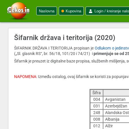
Naslovna
Kupovina
Login / kreiranje nal
Šifarnik država i teritorija (2020)
ŠIFARNIK DRŽAVA I TERITORIJA propisan je
Odlukom o jedinstv
(„Sl. glasnik RS“, br. 56/18, 101/20 i 74/21) i
primenjuje se od 2
Šifarnik je preuzet iz digitalne baze propisa, službenih mišljenja
NAPOMENA
: Između ostalog, ovaj šifarnik se koristi za popunja
Šifra
004
Avganistan
031
Azerbejdžan
248
Alandska Ost
008
Albanija
012
Alžir