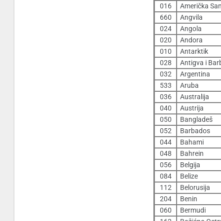
016
Američka Sa
660
Angvila
024
Angola
020
Andora
010
Antarktik
028
Antigva i Ba
032
Argentina
533
Aruba
036
Australija
040
Austrija
050
Bangladeš
052
Barbados
044
Bahami
048
Bahrein
056
Belgija
084
Belize
112
Belorusija
204
Benin
060
Bermudi