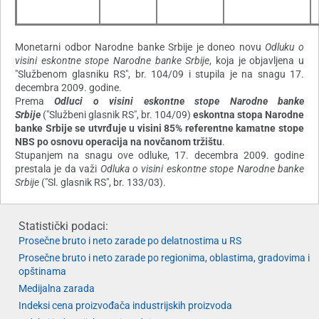
Monetarni odbor Narodne banke Srbije je doneo novu
Odluku o
visini eskontne stope Narodne banke Srbije
, koja je objavljena u
"Službenom glasniku RS", br. 104/09 i stupila je na snagu 17.
decembra 2009. godine.
Prema
Odluci o visini eskontne stope Narodne banke
Srbije
("Službeni glasnik RS", br. 104/09)
eskontna stopa Narodne
banke Srbije se utvrđuje u visini 85% referentne kamatne stope
NBS po osnovu operacija na novčanom tržištu
.
Stupanjem na snagu ove odluke, 17. decembra 2009. godine
prestala je da važi
Odluka o visini eskontne stope Narodne banke
Srbije
("Sl. glasnik RS", br. 133/03).
Statistički podaci:
Prosečne bruto i neto zarade po delatnostima u RS
Prosečne bruto i neto zarade po regionima, oblastima, gradovima i
opštinama
Medijalna zarada
Indeksi cena proizvođača industrijskih proizvoda