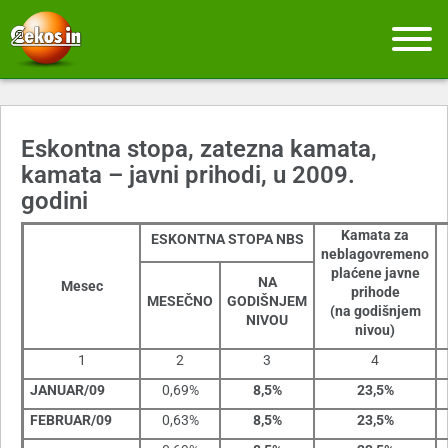
Eskontna stopa, zatezna kamata,
kamata – javni prihodi, u 2009.
godini
Kamata za
ESKONTNA STOPA NBS
neblagovremeno
plaćene javne
NA
Mesec
prihode
MESEČNO
GODIŠNJEM
(na godišnjem
NIVOU
nivou)
1
2
3
4
JANUAR/09
0,69%
8,5%
23,5%
FEBRUAR/09
0,63%
8,5%
23,5%