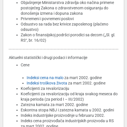
Objašnjenje Ministarstva zdravlja oko načina primene
postojećeg Zakona o zdravstvenom osiguranju do
donošenja izmena i dopuna zakona
Privremeni i povremeni poslovi
Odsustvo sa rada bez krivice zaposlenog (plaćeno
odsustvo)
Zakon o finansijskoj podršci porodici sa decom („Sl. gl.
RS“, br. 16/02)
Aktuelni statistički i drugi podaci i informacije
Cene
Indeksi cena na malo
za mart 2002. godine
Indeksi troškova života
za mart 2002. godine
Koeficijenti za revalorizaciju
Koeficijenti za revalorizaciju od kraja svakog meseca do
kraja perioda (za period I – III/2002)
Zatezna kamata za mart 2002. godine
Eskontna stopa NBJ i zatezna kamata u 2002. godini
Indeks industrijske proizvodnje u februaru 2002.
Indeks cena proizvođača industrijskih proizvoda u RS
za mart 2002. godine