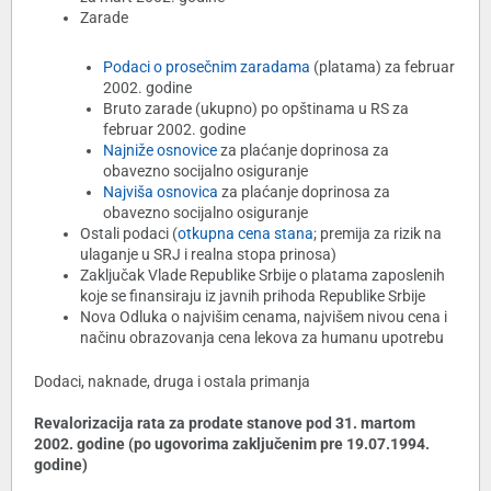
Zarade
Podaci o prosečnim zaradama
(platama) za februar
2002. godine
Bruto zarade (ukupno) po opštinama u RS za
februar 2002. godine
Najniže osnovice
za plaćanje doprinosa za
obavezno socijalno osiguranje
Najviša osnovica
za plaćanje doprinosa za
obavezno socijalno osiguranje
Ostali podaci (
otkupna cena stana
; premija za rizik na
ulaganje u SRJ i realna stopa prinosa)
Zaključak Vlade Republike Srbije o platama zaposlenih
koje se finansiraju iz javnih prihoda Republike Srbije
Nova Odluka o najvišim cenama, najvišem nivou cena i
načinu obrazovanja cena lekova za humanu upotrebu
Dodaci, naknade, druga i ostala primanja
Revalorizacija rata za prodate stanove pod 31. martom
2002. godine (po ugovorima zaključenim pre 19.07.1994.
godine)