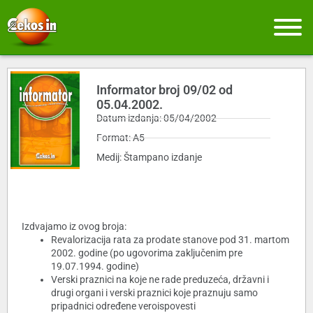
Informator broj 09/02 od
05.04.2002.
Datum izdanja: 05/04/2002
Format: A5
Medij: Štampano izdanje
Izdvajamo iz ovog broja:
Revalorizacija rata za prodate stanove pod 31. martom
2002. godine (po ugovorima zaključenim pre
19.07.1994. godine)
Verski praznici na koje ne rade preduzeća, državni i
drugi organi i verski praznici koje praznuju samo
pripadnici određene veroispovesti