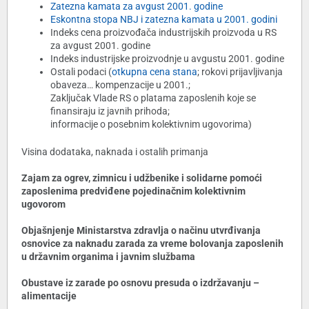
Zatezna kamata za avgust 2001. godine
Eskontna stopa NBJ i zatezna kamata u 2001. godini
Indeks cena proizvođača industrijskih proizvoda u RS
za avgust 2001. godine
Indeks industrijske proizvodnje u avgustu 2001. godine
Ostali podaci (
otkupna cena stana
; rokovi prijavljivanja
obaveza… kompenzacije u 2001.;
Zaključak Vlade RS o platama zaposlenih koje se
finansiraju iz javnih prihoda;
informacije o posebnim kolektivnim ugovorima)
Visina dodataka, naknada i ostalih primanja
Zajam za ogrev, zimnicu i udžbenike i solidarne pomoći
zaposlenima predviđene pojedinačnim kolektivnim
ugovorom
Objašnjenje Ministarstva zdravlja o načinu utvrđivanja
osnovice za naknadu zarada za vreme bolovanja zaposlenih
u državnim organima i javnim službama
Obustave iz zarade po osnovu presuda o izdržavanju –
alimentacije