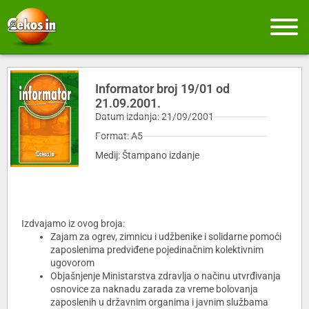
Informator broj 19/01 od
21.09.2001.
Datum izdanja: 21/09/2001
Format: A5
Medij: Štampano izdanje
Izdvajamo iz ovog broja:
Zajam za ogrev, zimnicu i udžbenike i solidarne pomoći
zaposlenima predviđene pojedinačnim kolektivnim
ugovorom
Objašnjenje Ministarstva zdravlja o načinu utvrđivanja
osnovice za naknadu zarada za vreme bolovanja
zaposlenih u državnim organima i javnim službama