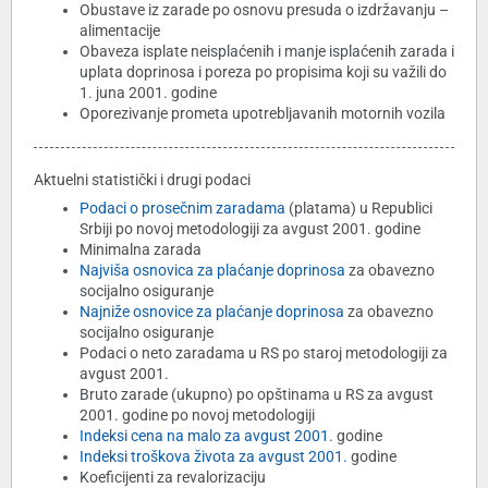
Obustave iz zarade po osnovu presuda o izdržavanju –
alimentacije
Obaveza isplate neisplaćenih i manje isplaćenih zarada i
uplata doprinosa i poreza po propisima koji su važili do
1. juna 2001. godine
Oporezivanje prometa upotrebljavanih motornih vozila
Aktuelni statistički i drugi podaci
Podaci o prosečnim zaradama
(platama) u Republici
Srbiji po novoj metodologiji za avgust 2001. godine
Minimalna zarada
Najviša osnovica za plaćanje doprinosa
za obavezno
socijalno osiguranje
Najniže osnovice za plaćanje doprinosa
za obavezno
socijalno osiguranje
Podaci o neto zaradama u RS po staroj metodologiji za
avgust 2001.
Bruto zarade (ukupno) po opštinama u RS za avgust
2001. godine po novoj metodologiji
Indeksi cena na malo za avgust 2001.
godine
Indeksi troškova života za avgust 2001.
godine
Koeficijenti za revalorizaciju