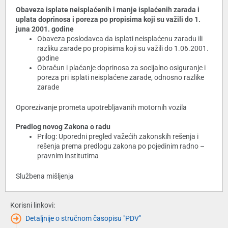
Obaveza isplate neisplaćenih i manje isplaćenih zarada i
uplata doprinosa i poreza po propisima koji su važili do 1.
juna 2001. godine
Obaveza poslodavca da isplati neisplaćenu zaradu ili
razliku zarade po propisima koji su važili do 1.06.2001.
godine
Obračun i plaćanje doprinosa za socijalno osiguranje i
poreza pri isplati neisplaćene zarade, odnosno razlike
zarade
Oporezivanje prometa upotrebljavanih motornih vozila
Predlog novog Zakona o radu
Prilog: Uporedni pregled važećih zakonskih rešenja i
rešenja prema predlogu zakona po pojedinim radno –
pravnim institutima
Službena mišljenja
Korisni linkovi:
Detaljnije o stručnom časopisu "PDV"