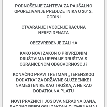
PODNOŠENJE ZAHTEVA ZA PAUŠALNO
OPOREZIVANJE PREDUZETNIKA U 2012.
GODINI
OTVARANJE I VOĐENJE RAČUNA
NEREZIDENATA
OBEZVREĐENJE ZALIHA
KAKO NOVI ZAKON O PRIVREDNIM
DRUŠTVIMA UREĐUJE DRUŠTVA S
OGRANIČENOM ODGOVORNOŠĆU?
KONAČNO PRAVI TRETMAN „TERENSKOG
DODATKA“ ZA DRŽAVNE SLUŽBENIKE I
NAMEŠTENIKE KAO TROŠKA, A NE KAO
DODATKA NA PLATU
NOVI PRAZNICI I JOŠ DVA NERADNA DANA,
SHODNO PREDLOGU ZAKONA O IZMENAMA I