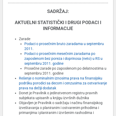
SADRŽAJ:
AKTUELNI STATISTIČKI I DRUGI PODACI I
INFORMACIJE
Zarade
Podaci o prosečnim bruto zaradama u septembru
2011.
Podaci o prosečnim mesečnim zaradama po
zaposlenom bez poreza i doprinosa (neto) u RS u
septembru 2011. godine
Prosečne zarade po zaposlenom po delatnostima u
septembru 2011. godine
Rešenje o nominalnim iznosima prava na finansijsku
podršku porodici sa decom i cenzusima za ostvarivanje
prava na dečiji dodatak
Donet je Pravilnik o jedinstvenom registru pravnih
subjekata upisanih u knjigu izvršnih dužnika
Objavljen je Pravilnik o sadržaju i načinu finansijskog
izveštavanja o planiranim i ostvarenim prihodima i
primanjima i planiranim i izvršenim rashodima i