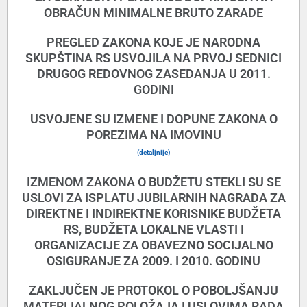
OBRAČUN MINIMALNE BRUTO ZARADE
PREGLED ZAKONA KOJE JE NARODNA
SKUPŠTINA RS USVOJILA NA PRVOJ SEDNICI
DRUGOG REDOVNOG ZASEDANJA U 2011.
GODINI
USVOJENE SU IZMENE I DOPUNE ZAKONA O
POREZIMA NA IMOVINU
(detaljnije)
IZMENOM ZAKONA O BUDŽETU STEKLI SU SE
USLOVI ZA ISPLATU JUBILARNIH NAGRADA ZA
DIREKTNE I INDIREKTNE KORISNIKE BUDŽETA
RS, BUDŽETA LOKALNE VLASTI I
ORGANIZACIJE ZA OBAVEZNO SOCIJALNO
OSIGURANJE ZA 2009. I 2010. GODINU
ZAKLJUČEN JE PROTOKOL O POBOLJŠANJU
MATERIJALNOG POLOŽAJA I USLOVIMA RADA