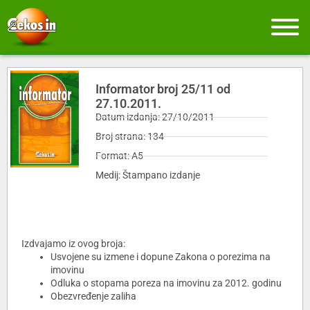
Informator broj 25/11 od
27.10.2011.
Datum izdanja: 27/10/2011
Broj strana: 134
Format: A5
Medij: Štampano izdanje
Izdvajamo iz ovog broja:
Usvojene su izmene i dopune Zakona o porezima na
imovinu
Odluka o stopama poreza na imovinu za 2012. godinu
Obezvređenje zaliha