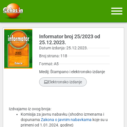
Informator broj 25/2023 od
25.12.2023.
Datum izdanja: 25.12.2023.
Broj strana: 118
Format: A5
Medij: Štampano i elektronsko izdanje
Elektronsko izdanje
Izdvajamo iz ovog broja:
Komisija za javnu nabavku (shodno izmenama i
dopunama
Zakona o javnim nabavkama
koje su u
primeni od 1.01.2024. godine)