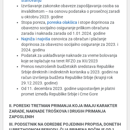
stanovanju
Izvršavanje zakonske obaveze zapošljavanja osoba sa
invaliditetom – na osnovu podataka o prosečnoj zaradi
u oktobru 2023. godine
Stopa poreza,
poreska olakšica
i stope doprinosa za
obavezno socijalno osiguranje prilikom obračuna
zarada i naknada zarada od 1.01.2024. godine
Najniža
i
najviša
osnovica za obračun i plaćanje
doprinosa za obavezno socijalno osiguranje za 2023. i
2024. godinu
Podatak za usklađivanje naknade za vreme bolovanja
koje se isplaćuje na teret RFZO za XII/2023
Prenos neutrošenih budžetskih sredstava Republike
Srbije direktnih i indirektnih korisnika u 2023. godini na
račun izvršenja budžeta Republike Srbije (krajnji rok
29.12.2023. godine)
Od 11. decembra 2023. godine uspostavljen je platni
promet između Republike Srbije i Crne Gore
II. PORESKI TRETMAN PRIMANJA KOJA IMAJU KARAKTER
ZARADE, NAKNADE TROŠKOVA I DRUGIH PRIMANJA
ZAPOSLENIH
III. PODSETNIK NA ODREDBE POJEDINIH PROPISA, DONETIH
U PRETHODNOM PERIODU, ČIJA PRIMENA POČINJE OD 1.