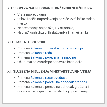
X. USLOVI ZA NAPREDOVANJE DRŽAVNIH SLUŽBENIKA
Vrste napredovanja
Uslovi i način napredovanja na više izvršilačko radno
mesto
Napredovanje na položaj ili viši položaj
Nagrađivanje državnih službenika i nameštenika
XI. PITANJA I ODGOVORI
Primena
Zakona o zdravstvenom osiguranju
Primena
Zakona o radu
Primena
Zakona o porezima na imovinu
Obustava od zarade po osnovu alimentacije
XII. SLUŽBENA MIŠLJENJA MINISTARSTVA FINANSIJA
Primena
Zakona o računovodstvu
Primena
Zakona o porezu na dohodak građana
Primena Zakona o porezu na dohodak građana i
ugovora o izbegavanju dvostrukog oporezivanja