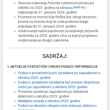
Obaveza izdavanja Potvrde o plaćenom porezu po
odbitku za 2023. godinu na
obrascu PPP-PO
-
najkasnije do 31. januara 2024. godine
Promene na imovini koje fizička lica i drugi obveznici
poreza na imovinu koji ne vode poslovne knjige
prijavljuju do 31. januara 2024. godine
Vrednovanje radne uspešnosti (ocenjivanje) državnih
službenika za 2023. godinu i lica za koje je propisano
vrednovanje po drugim zakonima
SADRŽAJ:
I. AKTUELNI STATISTIČKI I DRUGI PODACI I INFORMACIJE
Podaci o prosečnim bruto zaradama po zaposlenom u
oktobru 2023. godine
Podaci o prosečnim zaradama bez poreza i doprinosa
(neto) po zaposlenom u oktobru 2023. godine
Prosečne zarade po zaposlenom po oblastima
delatnosti u oktobru 2023. godine
Medijalna zarada u oktobru 2023. godine
Podaci za obračun otkupne cene stana po Zakonu o