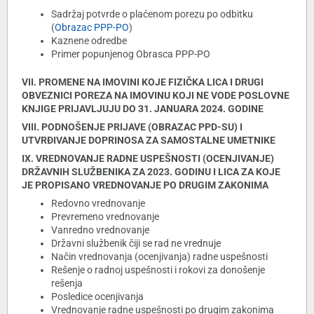
Sadržaj potvrde o plaćenom porezu po odbitku
(
Obrazac PPP-PO
)
Kaznene odredbe
Primer popunjenog Obrasca PPP-PO
VII. PROMENE NA IMOVINI KOJE FIZIČKA LICA I DRUGI
OBVEZNICI POREZA NA IMOVINU KOJI NE VODE POSLOVNE
KNJIGE PRIJAVLJUJU DO 31. JANUARA 2024. GODINE
VIII. PODNOŠENJE PRIJAVE (OBRAZAC PPD-SU) I
UTVRĐIVANJE DOPRINOSA ZA SAMOSTALNE UMETNIKE
IX. VREDNOVANJE RADNE USPEŠNOSTI (OCENJIVANJE)
DRŽAVNIH SLUŽBENIKA ZA 2023. GODINU I LICA ZA KOJE
JE PROPISANO VREDNOVANJE PO DRUGIM ZAKONIMA
Redovno vrednovanje
Prevremeno vrednovanje
Vanredno vrednovanje
Državni službenik čiji se rad ne vrednuje
Način vrednovanja (ocenjivanja) radne uspešnosti
Rešenje o radnoj uspešnosti i rokovi za donošenje
rešenja
Posledice ocenjivanja
Vrednovanje radne uspešnosti po drugim zakonima