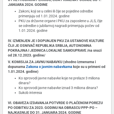
JANUARA 2024. GODINE
Zakoni, koji se u celini ili čije se pojedine odredbe
primenjuju od 1.01.2024. godine
PKU za državne organe i PKU za zaposlene u JLS, čije
se odredbe o jubilarnoj nagradi primenjuju počev od
1.01.2024. godine
IV. IZMENJEN JE I DOPUNJEN PKU ZA USTANOVE KULTURE
ČIJI JE OSNIVAČ REPUBLIKA SRBIJA, AUTONOMNA
POKRAJINA I JEDINICA LOKALNE SAMOUPRAVE /na snazi
od 28.12.2023. godine/
V. KOMISIJA ZA JAVNU NABAVKU (shodno izmenama i
dopunama
Zakona o javnim nabavkama
koje su u primeni od
1.01.2024. godine)
Ko sprovodi javne nabavke koje ne prelaze 3 miliona
dinara?
Ko sprovodi javne nabavke iznad 3 miliona dinara?
Sukob interesa
VI. OBAVEZA IZDAVANJA POTVRDE O PLAĆENOM POREZU
PO ODBITKU ZA 2023. GODINU NA OBRASCU PPP-PO –
NAJKASNIJE DO 31. JANUARA 2024. GODINE