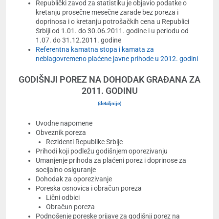
Republički zavod za statistiku je objavio podatke o
kretanju prosečne mesečne zarade bez poreza i
doprinosa i o kretanju potrošačkih cena u Republici
Srbiji od 1.01. do 30.06.2011. godine i u periodu od
1.07. do 31.12.2011. godine
Referentna kamatna stopa i kamata za
neblagovremeno plaćene javne prihode u 2012. godini
GODIŠNJI POREZ NA DOHODAK GRAĐANA ZA
2011. GODINU
(detaljnije)
Uvodne napomene
Obveznik poreza
Rezidenti Republike Srbije
Prihodi koji podležu godišnjem oporezivanju
Umanjenje prihoda za plaćeni porez i doprinose za
socijalno osiguranje
Dohodak za oporezivanje
Poreska osnovica i obračun poreza
Lični odbici
Obračun poreza
Podnošenje poreske prijave za godišnji porez na