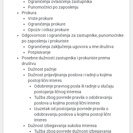
Ograničenja ovlašćenja zastupnika
Punomoćnici po zaposlenju
Prokura
Vrste prokure
Ograničenja prokure
Opoziv i otkaz prokure
Odgovornost i ograničenja za zastupnike, punomoćnike
po zaposlenju i prokuriste
Ograničenja zaključenja ugovora u ime društva
Potpisivanje
Posebne dužnosti zastupnika i prokuriste prema
društvu
Dužnost pažnje
Dužnost prijavljivanja poslova i radnji u kojima
postoji lični interes
Odobrenje pravnog posla ili radnje u slučaju
postojanja ličnog interesa
Tužba zbog povrede pravila o odobravanju
poslova u kojima postoji lični interes
Izuzetak od postojanja povrede pravila o
odobravanju poslova u kojima postoji lični
interes
Dužnost izbegavanja sukoba interesa
Tužba zbog povrede dužnosti izbegavanja