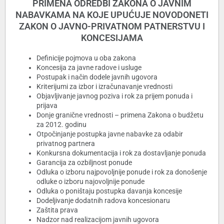
PRIMENA ODREDBI ZAKONA O JAVNIM
NABAVKAMA NA KOJE UPUĆUJE NOVODONETI
ZAKON O JAVNO-PRIVATNOM PATNERSTVU I
KONCESIJAMA
Definicije pojmova u oba zakona
Koncesija za javne radove i usluge
Postupak i način dodele javnih ugovora
Kriterijumi za izbor i izračunavanje vrednosti
Objavljivanje javnog poziva i rok za prijem ponuda i
prijava
Donje granične vrednosti – primena Zakona o budžetu
za 2012. godinu
Otpočinjanje postupka javne nabavke za odabir
privatnog partnera
Konkursna dokumentacija i rok za dostavljanje ponuda
Garancija za ozbiljnost ponude
Odluka o izboru najpovoljnije ponude i rok za donošenje
odluke o izboru najovoljnije ponude
Odluka o poništaju postupka davanja koncesije
Dodeljivanje dodatnih radova koncesionaru
Zaštita prava
Nadzor nad realizacijom javnih ugovora