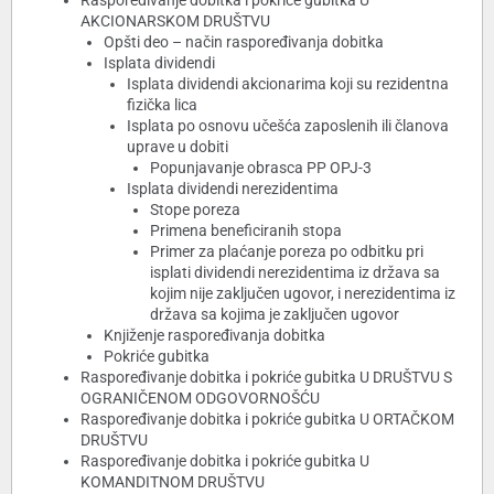
Raspoređivanje dobitka i pokriće gubitka U
AKCIONARSKOM DRUŠTVU
Opšti deo – način raspoređivanja dobitka
Isplata dividendi
Isplata dividendi akcionarima koji su rezidentna
fizička lica
Isplata po osnovu učešća zaposlenih ili članova
uprave u dobiti
Popunjavanje obrasca PP OPJ-3
Isplata dividendi nerezidentima
Stope poreza
Primena beneficiranih stopa
Primer za plaćanje poreza po odbitku pri
isplati dividendi nerezidentima iz država sa
kojim nije zaključen ugovor, i nerezidentima iz
država sa kojima je zaključen ugovor
Knjiženje raspoređivanja dobitka
Pokriće gubitka
Raspoređivanje dobitka i pokriće gubitka U DRUŠTVU S
OGRANIČENOM ODGOVORNOŠĆU
Raspoređivanje dobitka i pokriće gubitka U ORTAČKOM
DRUŠTVU
Raspoređivanje dobitka i pokriće gubitka U
KOMANDITNOM DRUŠTVU