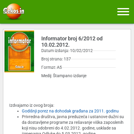
Informator broj 6/2012 od
10.02.2012.
Datum izdanja: 10/02/2012
Broj strana: 137
Format: A5
Medij: Štampano izdanje
Izdvajamo iz ovog broja:
Godišnji porez na dohodak građana za 2011. godinu
Privredna društva, javna preduzeća i ustanove dužni su
da dostavljene programe za rešavanje viška zaposlenih
koji nisu odobreni do 4.02.2012. godine, usklade sa
izmenama Odluke do 5.03.2012. godine