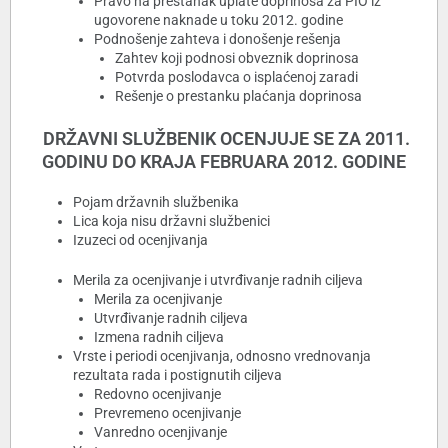
Pravo na prestanak uplate doprinosa za PIO iz
ugovorene naknade u toku 2012. godine
Podnošenje zahteva i donošenje rešenja
Zahtev koji podnosi obveznik doprinosa
Potvrda poslodavca o isplaćenoj zaradi
Rešenje o prestanku plaćanja doprinosa
DRŽAVNI SLUŽBENIK OCENJUJE SE ZA 2011.
GODINU DO KRAJA FEBRUARA 2012. GODINE
Pojam državnih službenika
Lica koja nisu državni službenici
Izuzeci od ocenjivanja
Merila za ocenjivanje i utvrđivanje radnih ciljeva
Merila za ocenjivanje
Utvrđivanje radnih ciljeva
Izmena radnih ciljeva
Vrste i periodi ocenjivanja, odnosno vrednovanja
rezultata rada i postignutih ciljeva
Redovno ocenjivanje
Prevremeno ocenjivanje
Vanredno ocenjivanje