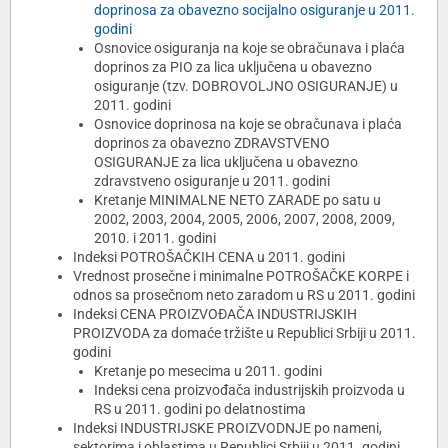
doprinosa za obavezno socijalno osiguranje u 2011.
godini
Osnovice osiguranja na koje se obračunava i plaća
doprinos za PIO za lica uključena u obavezno
osiguranje (tzv. DOBROVOLJNO OSIGURANJE) u
2011. godini
Osnovice doprinosa na koje se obračunava i plaća
doprinos za obavezno ZDRAVSTVENO
OSIGURANJE za lica uključena u obavezno
zdravstveno osiguranje u 2011. godini
Kretanje MINIMALNE NETO ZARADE po satu u
2002, 2003, 2004, 2005, 2006, 2007, 2008, 2009,
2010. i 2011. godini
Indeksi POTROŠAČKIH CENA u 2011. godini
Vrednost prosečne i minimalne POTROŠAČKE KORPE i
odnos sa prosečnom neto zaradom u RS u 2011. godini
Indeksi CENA PROIZVOĐAČA INDUSTRIJSKIH
PROIZVODA za domaće tržište u Republici Srbiji u 2011.
godini
Kretanje po mesecima u 2011. godini
Indeksi cena proizvođača industrijskih proizvoda u
RS u 2011. godini po delatnostima
Indeksi INDUSTRIJSKE PROIZVODNJE po nameni,
sektorima i oblastima u Republici Srbiji u 2011. godini