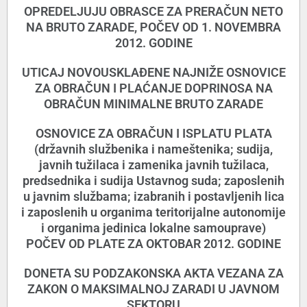
OPREDELJUJU OBRASCE ZA PRERAČUN NETO
NA BRUTO ZARADE, POČEV OD 1. NOVEMBRA
2012. GODINE
UTICAJ NOVOUSKLAĐENE NAJNIŽE OSNOVICE
ZA OBRAČUN I PLAĆANJE DOPRINOSA NA
OBRAČUN MINIMALNE BRUTO ZARADE
OSNOVICE ZA OBRAČUN I ISPLATU PLATA
(državnih službenika i nameštenika; sudija,
javnih tužilaca i zamenika javnih tužilaca,
predsednika i sudija Ustavnog suda; zaposlenih
u javnim službama; izabranih i postavljenih lica
i zaposlenih u organima teritorijalne autonomije
i organima jedinica lokalne samouprave)
POČEV OD PLATE ZA OKTOBAR 2012. GODINE
DONETA SU PODZAKONSKA AKTA VEZANA ZA
ZAKON O MAKSIMALNOJ ZARADI U JAVNOM
SEKTORU