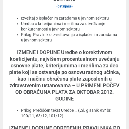
(detaljnije)
Izveštaj o isplaćenim zaradama u javnom sektoru
Uredba o kriterijumima i merilima za utvrđivanje
konkurentnosti u javnom sektoru
Prilog: Pravilnik o izveštavanju o isplaćenim zaradama
u javnom sektoru
IZMENE I DOPUNE Uredbe o korektivnom
koeficijentu, najvišem procentualnom uvećanju
osnovne plate, kriterijumima i merilima za deo
plate koji se ostvaruje po osnovu radnog učinka,
kao i načinu obračuna plate zaposlenih u
zdravstvenim ustanovama – U PRIMENI POČEV
OD OBRAČUNA PLATA ZA OKTOBAR 2012.
GODINE
Prilog: Prečišćen tekst Uredbe … („Sl. glasnik RS“ br.
100/11, 63/12, 101/12)
IZMENE I DOPUNE ODREĐENIH PRAVILNIKA PO