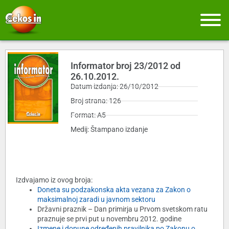
Informator broj 23/2012 od
26.10.2012.
Datum izdanja: 26/10/2012
Broj strana: 126
Format: A5
Medij: Štampano izdanje
Izdvajamo iz ovog broja:
Doneta su podzakonska akta vezana za Zakon o
maksimalnoj zaradi u javnom sektoru
Državni praznik – Dan primirja u Prvom svetskom ratu
praznuje se prvi put u novembru 2012. godine
Izmene i dopune određenih pravilnika po Zakonu o