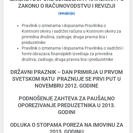
ZAKONU O RAČUNOVODSTVU I REVIZIJI
(detaljnije)
Pravilnik o izmenama i dopunama Pravilnika o
Kontnom okviru i sadržini računa u Kontnom okviru za
privredna društva, zadruge, druga pravna lica i
preduzetnike
Pravilnik o izmenama i dopunama Pravilnika o sadržini i
formi obrazaca finansijskih izveštaja za privredna
društva, zadruge, druga pravna lica i preduzetnike
DRŽAVNI PRAZNIK – DAN PRIMIRJA U PRVOM
SVETSKOM RATU PRAZNUJE SE PRVI PUT U
NOVEMBRU 2012. GODINE
PODNOŠENJE ZAHTEVA ZA PAUŠALNO
OPOREZIVANJE PREDUZETNIKA U 2013.
GODINI
ODLUKA O STOPAMA POREZA NA IMOVINU ZA
2013. GODINU