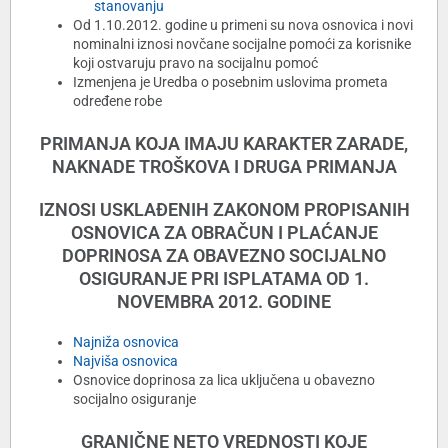
stanovanju
Od 1.10.2012. godine u primeni su nova osnovica i novi
nominalni iznosi novčane socijalne pomoći za korisnike
koji ostvaruju pravo na socijalnu pomoć
Izmenjena je Uredba o posebnim uslovima prometa
određene robe
PRIMANJA KOJA IMAJU KARAKTER ZARADE,
NAKNADE TROŠKOVA I DRUGA PRIMANJA
IZNOSI USKLAĐENIH ZAKONOM PROPISANIH
OSNOVICA ZA OBRAČUN I PLAĆANJE
DOPRINOSA ZA OBAVEZNO SOCIJALNO
OSIGURANJE PRI ISPLATAMA OD 1.
NOVEMBRA 2012. GODINE
Najniža osnovica
Najviša osnovica
Osnovice doprinosa za lica uključena u obavezno
socijalno osiguranje
GRANIČNE NETO VREDNOSTI KOJE