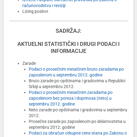
računovodstvu i reviziji
Lizing poslovi
SADRŽAJ:
AKTUELNI STATISTIČKI I DRUGI PODACI I
INFORMACIJE
Zarade
Podaci o prosečnim mesečnim bruto zaradama po
zaposlenom u septembru 2012. godine
Bruto zarade po opštinama i gradovima u Republici
Srbiji u septembru 2012.
Podaci o prosečnim mesečnim zaradama po
zaposlenom bez poreza i doprinosa (neto) u
septembru 2012. godine
Neto zarade po opštinama i gradovima u septembru
2012.
Prosečne zarade po zaposlenom po delatnostima u
septembru 2012. godine
Podaci za obračun otkupne cene stana po Zakonu o