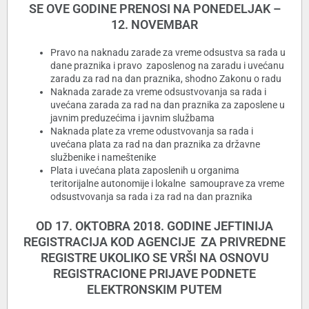
SE OVE GODINE PRENOSI NA PONEDELJAK –
12. NOVEMBAR
Pravo na naknadu zarade za vreme odsustva sa rada u
dane praznika i pravo zaposlenog na zaradu i uvećanu
zaradu za rad na dan praznika, shodno Zakonu o radu
Naknada zarade za vreme odsustvovanja sa rada i
uvećana zarada za rad na dan praznika za zaposlene u
javnim preduzećima i javnim službama
Naknada plate za vreme odustvovanja sa rada i
uvećana plata za rad na dan praznika za državne
službenike i nameštenike
Plata i uvećana plata zaposlenih u organima
teritorijalne autonomije i lokalne samouprave za vreme
odsustvovanja sa rada i za rad na dan praznika
OD 17. OKTOBRA 2018. GODINE JEFTINIJA
REGISTRACIJA KOD AGENCIJE ZA PRIVREDNE
REGISTRE UKOLIKO SE VRŠI NA OSNOVU
REGISTRACIONE PRIJAVE PODNETE
ELEKTRONSKIM PUTEM