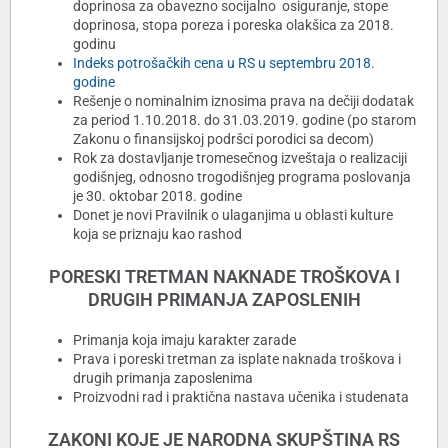
doprinosa za obavezno socijalno osiguranje, stope
doprinosa, stopa poreza i poreska olakšica za 2018.
godinu
Indeks potrošačkih cena u RS u septembru 2018.
godine
Rešenje o nominalnim iznosima prava na dečiji dodatak
za period 1.10.2018. do 31.03.2019. godine (po starom
Zakonu o finansijskoj podršci porodici sa decom)
Rok za dostavljanje tromesečnog izveštaja o realizaciji
godišnjeg, odnosno trogodišnjeg programa poslovanja
je 30. oktobar 2018. godine
Donet je novi Pravilnik o ulaganjima u oblasti kulture
koja se priznaju kao rashod
PORESKI TRETMAN NAKNADE TROŠKOVA I
DRUGIH PRIMANJA ZAPOSLENIH
Primanja koja imaju karakter zarade
Prava i poreski tretman za isplate naknada troškova i
drugih primanja zaposlenima
Proizvodni rad i praktična nastava učenika i studenata
ZAKONI KOJE JE NARODNA SKUPŠTINA RS