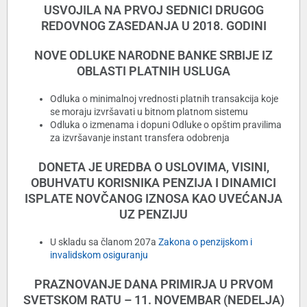
USVOJILA NA PRVOJ SEDNICI DRUGOG
REDOVNOG ZASEDANJA U 2018. GODINI
NOVE ODLUKE NARODNE BANKE SRBIJE IZ
OBLASTI PLATNIH USLUGA
Odluka o minimalnoj vrednosti platnih transakcija koje
se moraju izvršavati u bitnom platnom sistemu
Odluka o izmenama i dopuni Odluke o opštim pravilima
za izvršavanje instant transfera odobrenja
DONETA JE UREDBA O USLOVIMA, VISINI,
OBUHVATU KORISNIKA PENZIJA I DINAMICI
ISPLATE NOVČANOG IZNOSA KAO UVEĆANJA
UZ PENZIJU
U skladu sa članom 207a
Zakona o penzijskom i
invalidskom osiguranju
PRAZNOVANJE DANA PRIMIRJA U PRVOM
SVETSKOM RATU – 11. NOVEMBAR (NEDELJA)