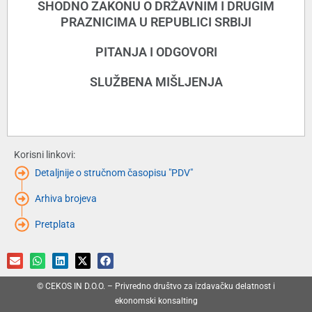
SHODNO ZAKONU O DRŽAVNIM I DRUGIM
PRAZNICIMA U REPUBLICI SRBIJI
PITANJA I ODGOVORI
SLUŽBENA MIŠLJENJA
Korisni linkovi:
Detaljnije o stručnom časopisu "PDV"
Arhiva brojeva
Pretplata
© CEKOS IN D.O.O. – Privredno društvo za izdavačku delatnost i
ekonomski konsalting