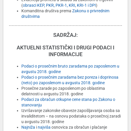
(
obrasci KEP, PKR, PKR-1, KRI, KRI-1 i DPI
)
Komanditna društva prema
Zakonu o privrednim
društvima
SADRŽAJ:
AKTUELNI STATISTIČKI I DRUGI PODACI I
INFORMACIJE
Podaci o prosečnim bruto zaradama po zaposlenom u
avgustu 2018. godine
Podaci o prosečnim zaradama bez poreza i doprinosa
(neto) po zaposlenom u avgustu 2018. godine
Prosečne zarade po zaposlenom po oblastima
delatnosti u avgustu 2018. godine
Podaci za obračun otkupne cene stana po Zakonu o
stanovanju
Izvršavanje zakonske obaveze zapošljavanja osoba sa
invaliditetom – na osnovu podataka o prosečnoj zaradi
u avgustu 2018. godine
Najniža
i
najviša
osnovica za obračun i plaćanje