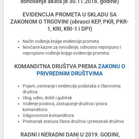
donošenje akata je 30.11.2018. godine)
EVIDENCIJA PROMETA U SKLADU SA
ZAKONOM O TRGOVINI (obrasci KEP, PKR, PKR-
1, KRI, KRI-1 i DPI)
Način vođenja knjige evidencije prometa
Novčane kazne za nevođenje, odnosno nepotpuno i
nepropisno vođenje knjige evidencije prometa
KOMANDITNA DRUŠTVA PREMA
ZAKONU O
PRIVREDNIM DRUŠTVIMA
Pojam, osnivanje i evidencija podataka o članovima
društva
Ulog, udeo, dobit i gubitak
Vođenje poslova, zastupanje društva i prava
komanditora
Odgovornost komanditora
Prestanak statusa člana društva i prestanak društva
RADNI I NERADNI DANI U 2019. GODINI,