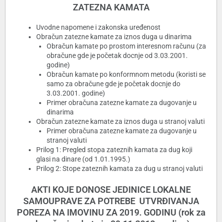
ZATEZNA KAMATA
Uvodne napomene i zakonska uređenost
Obračun zatezne kamate za iznos duga u dinarima
Obračun kamate po prostom interesnom računu (za
obračune gde je početak docnje od 3.03.2001.
godine)
Obračun kamate po konformnom metodu (koristi se
samo za obračune gde je početak docnje do
3.03.2001. godine)
Primer obračuna zatezne kamate za dugovanje u
dinarima
Obračun zatezne kamate za iznos duga u stranoj valuti
Primer obračuna zatezne kamate za dugovanje u
stranoj valuti
Prilog 1: Pregled stopa zateznih kamata za dug koji
glasi na dinare (od 1.01.1995.)
Prilog 2: Stope zateznih kamata za dug u stranoj valuti
AKTI KOJE DONOSE JEDINICE LOKALNE
SAMOUPRAVE ZA POTREBE UTVRĐIVANJA
POREZA NA IMOVINU ZA 2019. GODINU (rok za