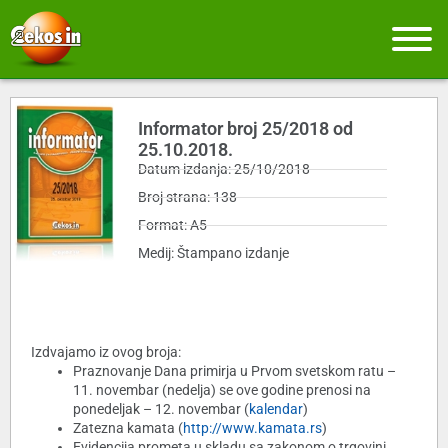
Informator broj 25/2018 od
25.10.2018.
Datum izdanja: 25/10/2018
Broj strana: 138
Format: A5
Medij: Štampano izdanje
Izdvajamo iz ovog broja:
Praznovanje Dana primirja u Prvom svetskom ratu –
11. novembar (nedelja) se ove godine prenosi na
ponedeljak – 12. novembar (
kalendar
)
Zatezna kamata (
http://www.kamata.rs
)
Evidencija prometa u skladu sa zakonom o trgovini