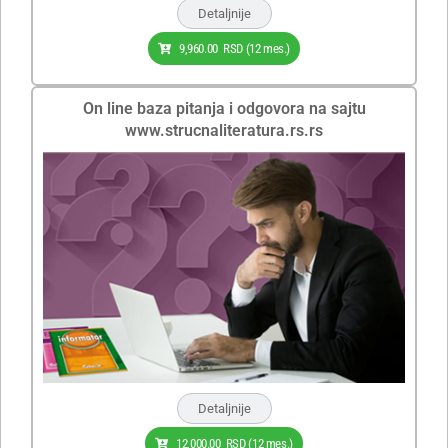
Detaljnije
9,960.00
RSD
(12 mes.)
On line baza pitanja i odgovora na sajtu
www.strucnaliteratura.rs.rs
Detaljnije
12,000.00
RSD
(12 mes.)