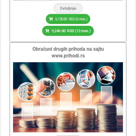
Detaljnije
6,120.00
RSD
(6 mes.)
9,240.00
RSD
(12 mes.)
Obračuni drugih prihoda na sajtu
www.prihodi.rs