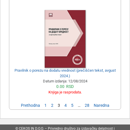
Pravilnik o porezu na dodatu vrednost (prečišćen tekst, avgust
2024.)
Datum izdanja:
12/08/2024
0.00
RSD
Knjiga je rasprodata.
Prethodna
1
2
3
4
5
…
28
Naredna
© CEKOS IN D.O.O. – Privredno društvo za izdavačku delatnost i