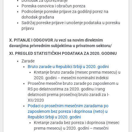
Dohodak za oporezivanje
Poreska osnovica i obračun poreza
Podnošenje poreske prijave za godišnji porez na
dohodak građana
Sadržaj poreske prijave i unošenje podataka u poresku
prijavu
X. PITANJE I ODGOVOR /u vezi sa novim direktnim
davanjima privrednim subjektima u privatnom sektoru/
XI. PREGLED STATISTIČKIH PODATAKA ZA 2020. GODINU
Zarade
Bruto zarade u Republici Srbiji u 2020. godini
Kretanje bruto zarada (mesec prema mesecu) u
2020. godini – mesečni nominalni indeksi
Prosečne mesečne bruto zarade po zaposlenom u
RS po delatnostima za 2020. godinu i rang
delatnosti prema prosečnoj bruto zaradi za I-
XII/2020
Podaci o prosečnim mesečnim zaradama po
zaposlenom bez poreza i doprinosa (neto) u
Republici Srbiji u 2020. godini
Kretanje zarada bez poreza i doprinosa (mesec
prema mesecu) u 2020. godini – mesečni