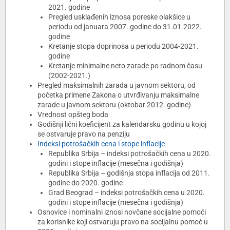
2021. godine
Pregled usklađenih iznosa poreske olakšice u
periodu od januara 2007. godine do 31.01.2022.
godine
Kretanje stopa doprinosa u periodu 2004-2021.
godine
Kretanje minimalne neto zarade po radnom času
(2002-2021.)
Pregled maksimalnih zarada u javnom sektoru, od
početka primene Zakona o utvrđivanju maksimalne
zarade u javnom sektoru (oktobar 2012. godine)
Vrednost opšteg boda
Godišnji lični koeficijent za kalendarsku godinu u kojoj
se ostvaruje pravo na penziju
Indeksi potrošačkih cena i stope inflacije
Republika Srbija – indeksi potrošačkih cena u 2020.
godini i stope inflacije (mesečna i godišnja)
Republika Srbija – godišnja stopa inflacija od 2011.
godine do 2020. godine
Grad Beograd – indeksi potrošačkih cena u 2020.
godini i stope inflacije (mesečna i godišnja)
Osnovice i nominalni iznosi novčane socijalne pomoći
za korisnike koji ostvaruju pravo na socijalnu pomoć u