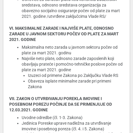
sredstava, odnosno sredstava organizacija za
obavezno socijalno osiguranje počev od plate za mart
2021. godine /utvrđene zaključcima Vlade RS/
VI. MAKSIMALNE ZARADE I NAJVIŠE PLATE, ODNOSNO
ZARADE U JAVNOM SEKTORU POČEV OD PLATE ZA MART
2021. GODINE
Maksimalna neto zarada u javnom sektoru počev od
plate za mart 2021. godinu
Najviše neto plate, odnosno zarade zaposlenih koji
obavljaju prateće i pomoćno-tehničke poslove počev od
plate za mart 2021. godine
Izuzeci od primene Zakona po Zaključku Vlade RS
Obaveza isplate minimalne zarade pri primeni
Zakona
VII. ZAKON O UTVRĐIVANJU POREKLA IMOVINE I
POSEBNOM POREZU POČINJE DA SE PRIMENJUJE OD
12.03.2021. GODINE
Uvodne odredbe (čl. 1-3. Zakona)
Jedinica Poreske uprave nadležna za utvrđivanje
imovine i posebnog poreza (čl. 4. i 5. Zakona)