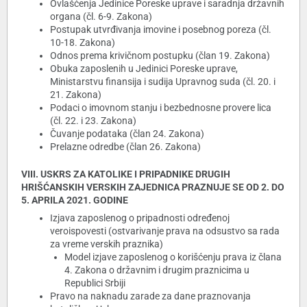
Ovlašćenja Jedinice Poreske uprave i saradnja državnih
organa (čl. 6-9. Zakona)
Postupak utvrđivanja imovine i posebnog poreza (čl.
10-18. Zakona)
Odnos prema krivičnom postupku (član 19. Zakona)
Obuka zaposlenih u Jedinici Poreske uprave,
Ministarstvu finansija i sudija Upravnog suda (čl. 20. i
21. Zakona)
Podaci o imovnom stanju i bezbednosne provere lica
(čl. 22. i 23. Zakona)
Čuvanje podataka (član 24. Zakona)
Prelazne odredbe (član 26. Zakona)
VIII. USKRS ZA KATOLIKE I PRIPADNIKE DRUGIH
HRIŠĆANSKIH VERSKIH ZAJEDNICA PRAZNUJE SE OD 2. DO
5. APRILA 2021. GODINE
Izjava zaposlenog o pripadnosti određenoj
veroispovesti (ostvarivanje prava na odsustvo sa rada
za vreme verskih praznika)
Model izjave zaposlenog o korišćenju prava iz člana
4. Zakona o državnim i drugim praznicima u
Republici Srbiji
Pravo na naknadu zarade za dane praznovanja