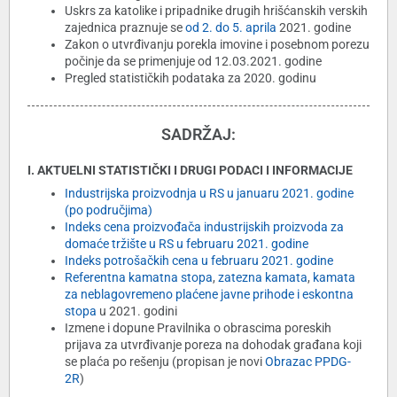
Uskrs za katolike i pripadnike drugih hrišćanskih verskih
zajednica praznuje se
od 2. do 5. aprila
2021. godine
Zakon o utvrđivanju porekla imovine i posebnom porezu
počinje da se primenjuje od 12.03.2021. godine
Pregled statističkih podataka za 2020. godinu
SADRŽAJ:
I. AKTUELNI STATISTIČKI I DRUGI PODACI I INFORMACIJE
Industrijska proizvodnja u RS u januaru 2021. godine
(po područjima)
Indeks cena proizvođača industrijskih proizvoda za
domaće tržište u RS u februaru 2021. godine
Indeks potrošačkih cena u februaru 2021. godine
Referentna kamatna stopa
,
zatezna kamata
,
kamata
za neblagovremeno plaćene javne prihode i eskontna
stopa
u 2021. godini
Izmene i dopune Pravilnika o obrascima poreskih
prijava za utvrđivanje poreza na dohodak građana koji
se plaća po rešenju (propisan je novi
Obrazac PPDG-
2R
)