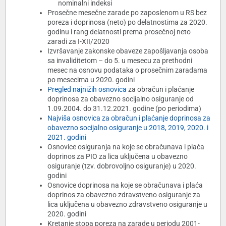
nominalni indeksi
Prosečne mesečne zarade po zaposlenom u RS bez
poreza i doprinosa (neto) po delatnostima za 2020.
godinu i rang delatnosti prema prosečnoj neto
zaradi za I-XII/2020
Izvršavanje zakonske obaveze zapošljavanja osoba
sa invaliditetom – do 5. u mesecu za prethodni
mesec na osnovu podataka o prosečnim zaradama
po mesecima u 2020. godini
Pregled najnižih osnovica
za obračun i plaćanje
doprinosa za obavezno socijalno osiguranje od
1.09.2004. do 31.12.2021. godine (po periodima)
Najviša osnovica za obračun i plaćanje doprinosa za
obavezno socijalno osiguranje u 2018, 2019, 2020. i
2021. godini
Osnovice osiguranja na koje se obračunava i plaća
doprinos za PIO za lica uključena u obavezno
osiguranje (tzv. dobrovoljno osiguranje) u 2020.
godini
Osnovice doprinosa na koje se obračunava i plaća
doprinos za obavezno zdravstveno osiguranje za
lica uključena u obavezno zdravstveno osiguranje u
2020. godini
Kretanje stopa poreza na zarade u periodu 2001-