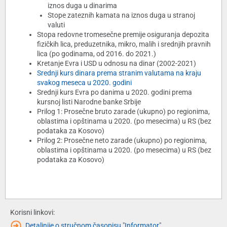
iznos duga u dinarima
Stope zateznih kamata na iznos duga u stranoj
valuti
Stopa redovne tromesečne premije osiguranja depozita
fizičkih lica, preduzetnika, mikro, malih i srednjih pravnih
lica (po godinama, od 2016. do 2021.)
Kretanje Evra i USD u odnosu na dinar (2002-2021)
Srednji kurs dinara prema stranim valutama na kraju
svakog meseca u 2020. godini
Srednji kurs Evra po danima u 2020. godini prema
kursnoj listi Narodne banke Srbije
Prilog 1: Prosečne bruto zarade (ukupno) po regionima,
oblastima i opštinama u 2020. (po mesecima) u RS (bez
podataka za Kosovo)
Prilog 2: Prosečne neto zarade (ukupno) po regionima,
oblastima i opštinama u 2020. (po mesecima) u RS (bez
podataka za Kosovo)
Korisni linkovi:
Detaljnije o stručnom časopisu "Informator"