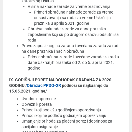
katoličkog Uskrsa
Visina naknade zarade za vreme praznovanja
Primeri obračuna naknade zarade za vreme
odsustvovanja sa rada za vreme Uskršnjih
praznika u aprilu 2021. godine
Obračun naknade zarade za dane praznika
zaposlenima koji su po drugom osnovu odsutni sa
rada
Pravo zaposlenog na zaradu i uvećanu zaradu za rad
na dane praznika i način obračuna
Primer obračuna zarade i uvećane zarade za rad u
dane Uskršnjih praznika od 2. do 5. aprila 2021.
godine
IX. GODIŠNJI POREZ NA DOHODAK GRAĐANA ZA 2020.
GODINU /
Obrazac PPDG-2R
podnosi se najkasnije do
15.05.2021. godine/
Uvodne napomene
Obveznik poreza
Prihodi koji podležu godišnjem oporezivanju
Prihodi koji ne podležu godišnjem oporezivanju
Umanjenje prihoda za plaćeni porez i doprinose za
socijalno osiguranje