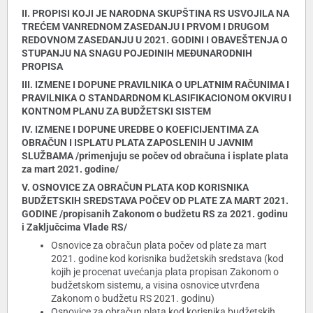
II. PROPISI KOJI JE NARODNA SKUPŠTINA RS USVOJILA NA
TREĆEM VANREDNOM ZASEDANJU I PRVOM I DRUGOM
REDOVNOM ZASEDANJU U 2021. GODINI I OBAVEŠTENJA O
STUPANJU NA SNAGU POJEDINIH MEĐUNARODNIH
PROPISA
III. IZMENE I DOPUNE PRAVILNIKA O UPLATNIM RAČUNIMA I
PRAVILNIKA O STANDARDNOM KLASIFIKACIONOM OKVIRU I
KONTNOM PLANU ZA BUDŽETSKI SISTEM
IV. IZMENE I DOPUNE UREDBE O KOEFICIJENTIMA ZA
OBRAČUN I ISPLATU PLATA ZAPOSLENIH U JAVNIM
SLUŽBAMA /primenjuju se počev od obračuna i isplate plata
za mart 2021. godine/
V. OSNOVICE ZA OBRAČUN PLATA KOD KORISNIKA
BUDŽETSKIH SREDSTAVA POČEV OD PLATE ZA MART 2021.
GODINE /propisanih Zakonom o budžetu RS za 2021. godinu
i Zaključcima Vlade RS/
Osnovice za obračun plata počev od plate za mart
2021. godine kod korisnika budžetskih sredstava (kod
kojih je procenat uvećanja plata propisan Zakonom o
budžetskom sistemu, a visina osnovice utvrđena
Zakonom o budžetu RS 2021. godinu)
Osnovice za obračun plata kod korisnika budžetskih