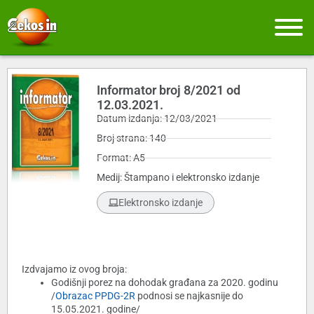
Informator broj 8/2021 od
12.03.2021.
Datum izdanja: 12/03/2021
Broj strana: 140
Format: A5
Medij: Štampano i elektronsko izdanje
Elektronsko izdanje
Izdvajamo iz ovog broja:
Godišnji porez na dohodak građana za 2020. godinu
/
Obrazac PPDG-2R
podnosi se najkasnije do
15.05.2021. godine/