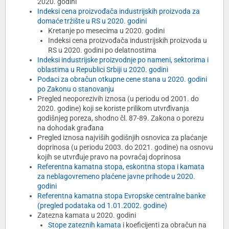
2020. godini
Indeksi cena proizvođača industrijskih proizvoda za
domaće tržište u RS u 2020. godini
Kretanje po mesecima u 2020. godini
Indeksi cena proizvođača industrijskih proizvoda u
RS u 2020. godini po delatnostima
Indeksi industrijske proizvodnje po nameni, sektorima i
oblastima u Republici Srbiji u 2020. godini
Podaci za obračun otkupne cene stana u 2020. godini
po Zakonu o stanovanju
Pregled neoporezivih iznosa (u periodu od 2001. do
2020. godine) koji se koriste prilikom utvrđivanja
godišnjeg poreza, shodno čl. 87-89. Zakona o porezu
na dohodak građana
Pregled iznosa najviših godišnjih osnovica za plaćanje
doprinosa (u periodu 2003. do 2021. godine) na osnovu
kojih se utvrđuje pravo na povraćaj doprinosa
Referentna kamatna stopa, eskontna stopa i kamata
za neblagovremeno plaćene javne prihode u 2020.
godini
Referentna kamatna stopa Evropske centralne banke
(pregled podataka od 1.01.2002. godine)
Zatezna kamata u 2020. godini
Stope zateznih kamata
i koeficijenti za obračun na