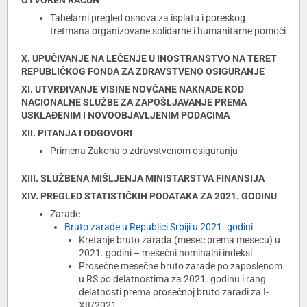
OTVOREN RAČUN
Tabelarni pregled osnova za isplatu i poreskog
tretmana organizovane solidarne i humanitarne pomoći
X. UPUĆIVANJE NA LEČENJE U INOSTRANSTVO NA TERET
REPUBLIČKOG FONDA ZA ZDRAVSTVENO OSIGURANJE
XI. UTVRĐIVANJE VISINE NOVČANE NAKNADE KOD
NACIONALNE SLUŽBE ZA ZAPOŠLJAVANJE PREMA
USKLAĐENIM I NOVOOBJAVLJENIM PODACIMA
XII. PITANJA I ODGOVORI
Primena Zakona o zdravstvenom osiguranju
XIII. SLUŽBENA MIŠLJENJA MINISTARSTVA FINANSIJA
XIV. PREGLED STATISTIČKIH PODATAKA ZA 2021. GODINU
Zarade
Bruto zarade u Republici Srbiji u 2021. godini
Kretanje bruto zarada (mesec prema mesecu) u
2021. godini – mesečni nominalni indeksi
Prosečne mesečne bruto zarade po zaposlenom
u RS po delatnostima za 2021. godinu i rang
delatnosti prema prosečnoj bruto zaradi za I-
XII/2021