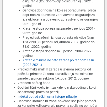
osiguranje (tzv. dobrovoljno osiguranje) u 2021.
godini
Osnovice doprinosa na koje se obračunava i plaća
doprinos za obavezno zdravstveno osiguranje za
lica uključena u obavezno zdravstveno osiguranje u
2021. godini
Kretanje stopa poreza na zarade u periodu 2001-
2022. godine
Pregled usklađenih iznosa poreske olakšice (član
15a ZPDG) u periodu od januara 2007. godine do
31.01.2022. godine
Kretanje stopa doprinosa u periodu 2004-2022.
godine
Kretanje minimalne neto zarade po radnom času
(2002-2021.)
Pregled maksimalnih zarada u javnom sektoru, od
početka primene Zakona o utvrđivanju maksimalne
zarade u javnom sektoru (oktobar 2012. godine)
Vrednost opšteg boda
Godišnji lični koeficijent za kalendarsku godinu u kojoj
se ostvaruje pravo na penziju
Indeksi potrošačkih cena i stope inflacije
Osnovice i nominalni iznosi novčane socijalne pomoći
za korisnike koji ostvaruju pravo na socijalnu pomoć u