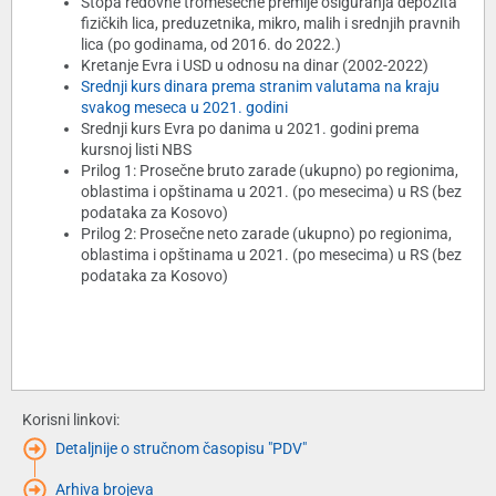
Stopa redovne tromesečne premije osiguranja depozita
fizičkih lica, preduzetnika, mikro, malih i srednjih pravnih
lica (po godinama, od 2016. do 2022.)
Kretanje Evra i USD u odnosu na dinar (2002-2022)
Srednji kurs dinara prema stranim valutama na kraju
svakog meseca u 2021. godini
Srednji kurs Evra po danima u 2021. godini prema
kursnoj listi NBS
Prilog 1: Prosečne bruto zarade (ukupno) po regionima,
oblastima i opštinama u 2021. (po mesecima) u RS (bez
podataka za Kosovo)
Prilog 2: Prosečne neto zarade (ukupno) po regionima,
oblastima i opštinama u 2021. (po mesecima) u RS (bez
podataka za Kosovo)
Korisni linkovi:
Detaljnije o stručnom časopisu "PDV"
Arhiva brojeva