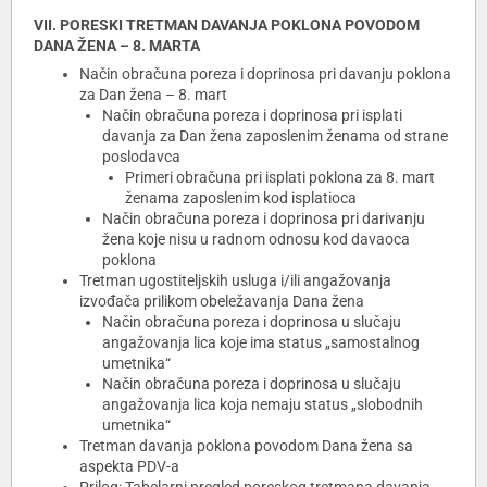
VII. PORESKI TRETMAN DAVANJA POKLONA POVODOM
DANA ŽENA – 8. MARTA
Način obračuna poreza i doprinosa pri davanju poklona
za Dan žena – 8. mart
Način obračuna poreza i doprinosa pri isplati
davanja za Dan žena zaposlenim ženama od strane
poslodavca
Primeri obračuna pri isplati poklona za 8. mart
ženama zaposlenim kod isplatioca
Način obračuna poreza i doprinosa pri darivanju
žena koje nisu u radnom odnosu kod davaoca
poklona
Tretman ugostiteljskih usluga i/ili angažovanja
izvođača prilikom obeležavanja Dana žena
Način obračuna poreza i doprinosa u slučaju
angažovanja lica koje ima status „samostalnog
umetnika“
Način obračuna poreza i doprinosa u slučaju
angažovanja lica koja nemaju status „slobodnih
umetnika“
Tretman davanja poklona povodom Dana žena sa
aspekta PDV-a