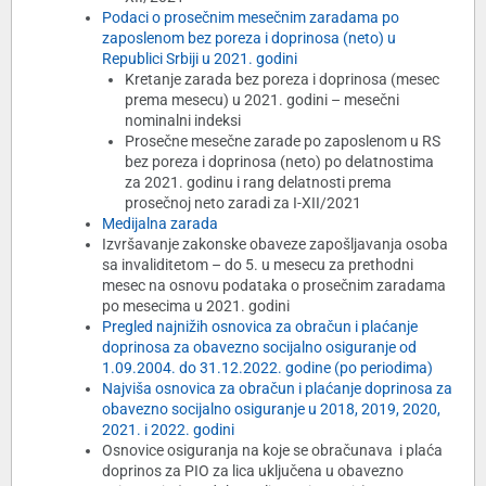
Podaci o prosečnim mesečnim zaradama po
zaposlenom bez poreza i doprinosa (neto) u
Republici Srbiji u 2021. godini
Kretanje zarada bez poreza i doprinosa (mesec
prema mesecu) u 2021. godini – mesečni
nominalni indeksi
Prosečne mesečne zarade po zaposlenom u RS
bez poreza i doprinosa (neto) po delatnostima
za 2021. godinu i rang delatnosti prema
prosečnoj neto zaradi za I-XII/2021
Medijalna zarada
Izvršavanje zakonske obaveze zapošljavanja osoba
sa invaliditetom – do 5. u mesecu za prethodni
mesec na osnovu podataka o prosečnim zaradama
po mesecima u 2021. godini
Pregled najnižih osnovica za obračun i plaćanje
doprinosa za obavezno socijalno osiguranje od
1.09.2004. do 31.12.2022. godine (po periodima)
Najviša osnovica za obračun i plaćanje doprinosa za
obavezno socijalno osiguranje u 2018, 2019, 2020,
2021. i 2022. godini
Osnovice osiguranja na koje se obračunava i plaća
doprinos za PIO za lica uključena u obavezno