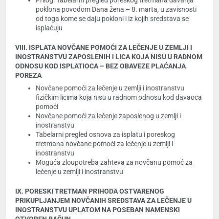
Prilog: Tabelarni pregled poreskog tretmana davanja
poklona povodom Dana žena – 8. marta, u zavisnosti
od toga kome se daju pokloni i iz kojih sredstava se
isplaćuju
VIII. ISPLATA NOVČANE POMOĆI ZA LEČENJE U ZEMLJI I
INOSTRANSTVU ZAPOSLENIH I LICA KOJA NISU U RADNOM
ODNOSU KOD ISPLATIOCA – BEZ OBAVEZE PLAĆANJA
POREZA
Novčane pomoći za lečenje u zemlji i inostranstvu
fizičkim licima koja nisu u radnom odnosu kod davaoca
pomoći
Novčane pomoći za lečenje zaposlenog u zemlji i
inostranstvu
Tabelarni pregled osnova za isplatu i poreskog
tretmana novčane pomoći za lečenje u zemlji i
inostranstvu
Moguća zloupotreba zahteva za novčanu pomoć za
lečenje u zemlji i inostranstvu
IX. PORESKI TRETMAN PRIHODA OSTVARENOG
PRIKUPLJANJEM NOVČANIH SREDSTAVA ZA LEČENJE U
INOSTRANSTVU UPLATOM NA POSEBAN NAMENSKI