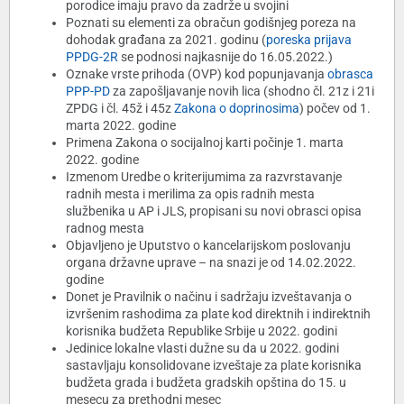
porodice imaju pravo da zadrže u svojini
Poznati su elementi za obračun godišnjeg poreza na
dohodak građana za 2021. godinu (
poreska prijava
PPDG-2R
se podnosi najkasnije do 16.05.2022.)
Oznake vrste prihoda (OVP) kod popunjavanja
obrasca
PPP-PD
za zapošljavanje novih lica (shodno čl. 21z i 21i
ZPDG i čl. 45ž i 45z
Zakona o doprinosima
) počev od 1.
marta 2022. godine
Primena Zakona o socijalnoj karti počinje 1. marta
2022. godine
Izmenom Uredbe o kriterijumima za razvrstavanje
radnih mesta i merilima za opis radnih mesta
službenika u AP i JLS, propisani su novi obrasci opisa
radnog mesta
Objavljeno je Uputstvo o kancelarijskom poslovanju
organa državne uprave – na snazi je od 14.02.2022.
godine
Donet je Pravilnik o načinu i sadržaju izveštavanja o
izvršenim rashodima za plate kod direktnih i indirektnih
korisnika budžeta Republike Srbije u 2022. godini
Jedinice lokalne vlasti dužne su da u 2022. godini
sastavljaju konsolidovane izveštaje za plate korisnika
budžeta grada i budžeta gradskih opština do 15. u
mesecu za prethodni mesec