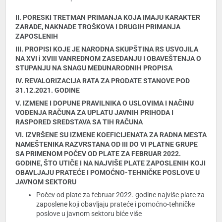
II. PORESKI TRETMAN PRIMANJA KOJA IMAJU KARAKTER
ZARADE, NAKNADE TROŠKOVA I DRUGIH PRIMANJA
ZAPOSLENIH
III. PROPISI KOJE JE NARODNA SKUPŠTINA RS USVOJILA
NA XVI i XVIII VANREDNOM ZASEDANJU I OBAVEŠTENJA O
STUPANJU NA SNAGU MEĐUNARODNIH PROPISA
IV. REVALORIZACIJA RATA ZA PRODATE STANOVE POD
31.12.2021. GODINE
V. IZMENE I DOPUNE PRAVILNIKA O USLOVIMA I NAČINU
VOĐENJA RAČUNA ZA UPLATU JAVNIH PRIHODA I
RASPORED SREDSTAVA SA TIH RAČUNA
VI. IZVRŠENE SU IZMENE KOEFICIJENATA ZA RADNA MESTA
NAMEŠTENIKA RAZVRSTANA OD III DO VI PLATNE GRUPE
SA PRIMENOM POČEV OD PLATE ZA FEBRUAR 2022.
GODINE, ŠTO UTIČE I NA NAJVIŠE PLATE ZAPOSLENIH KOJI
OBAVLJAJU PRATEĆE I POMOĆNO-TEHNIČKE POSLOVE U
JAVNOM SEKTORU
Počev od plate za februar 2022. godine najviše plate za
zaposlene koji obavljaju prateće i pomoćno-tehničke
poslove u javnom sektoru biće više