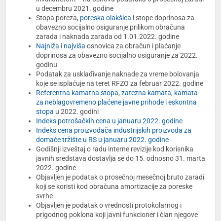
u decembru 2021. godine
Stopa poreza,
poreska olakšica
i stope doprinosa za
obavezno socijalno osiguranje prilikom obračuna
zarada i naknada zarada od 1.01.2022. godine
Najniža
i
najviša
osnovica za obračun i plaćanje
doprinosa za obavezno socijalno osiguranje za 2022.
godinu
Podatak za usklađivanje naknade za vreme bolovanja
koje se isplaćuje na teret RFZO za februar 2022. godine
Referentna kamatna stopa
,
zatezna kamata
,
kamata
za neblagovremeno plaćene javne prihode i eskontna
stopa
u 2022. godini
Indeks potrošačkih cena u januaru 2022. godine
Indeks cena proizvođača industrijskih proizvoda za
domaće tržište u RS u januaru 2022. godine
Godišnji izveštaj o radu interne revizije kod korisnika
javnih sredstava dostavlja se do 15. odnosno 31. marta
2022. godine
Objavljen je podatak o prosečnoj mesečnoj bruto zaradi
koji se koristi kod obračuna amortizacije za poreske
svrhe
Objavljen je podatak o vrednosti protokolarnog i
prigodnog poklona koji javni funkcioner i član njegove