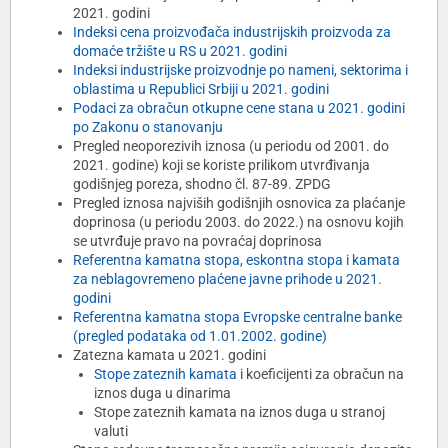
2021. godini
Indeksi cena proizvođača industrijskih proizvoda za
domaće tržište u RS u 2021. godini
Indeksi industrijske proizvodnje po nameni, sektorima i
oblastima u Republici Srbiji u 2021. godini
Podaci za obračun otkupne cene stana u 2021. godini
po Zakonu o stanovanju
Pregled neoporezivih iznosa (u periodu od 2001. do
2021. godine) koji se koriste prilikom utvrđivanja
godišnjeg poreza, shodno čl. 87-89. ZPDG
Pregled iznosa najviših godišnjih osnovica za plaćanje
doprinosa (u periodu 2003. do 2022.) na osnovu kojih
se utvrđuje pravo na povraćaj doprinosa
Referentna kamatna stopa, eskontna stopa i kamata
za neblagovremeno plaćene javne prihode u 2021.
godini
Referentna kamatna stopa Evropske centralne banke
(pregled podataka od 1.01.2002. godine)
Zatezna kamata u 2021. godini
Stope zateznih kamata
i koeficijenti za obračun na
iznos duga u dinarima
Stope zateznih kamata na iznos duga u stranoj
valuti