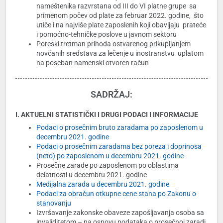
nameštenika razvrstana od III do VI platne grupe sa
primenom počev od plate za februar 2022. godine, što
utiče i na najviše plate zaposlenih koji obavljaju prateće
i pomoćno-tehničke poslove u javnom sektoru
Poreski tretman prihoda ostvarenog prikupljanjem
novčanih sredstava za lečenje u inostranstvu uplatom
na poseban namenski otvoren račun
SADRŽAJ:
I. AKTUELNI STATISTIČKI I DRUGI PODACI I INFORMACIJE
Podaci o prosečnim bruto zaradama po zaposlenom u
decembru 2021. godine
Podaci o prosečnim zaradama bez poreza i doprinosa
(neto) po zaposlenom u decembru 2021. godine
Prosečne zarade po zaposlenom po oblastima
delatnosti u decembru 2021. godine
Medijalna zarada u decembru 2021. godine
Podaci za obračun otkupne cene stana po Zakonu o
stanovanju
Izvršavanje zakonske obaveze zapošljavanja osoba sa
invaliditetom – na osnovu podataka o prosečnoj zaradi