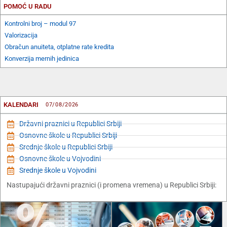
POMOĆ U RADU
Kontrolni broj – modul 97
Valorizacija
Obračun anuiteta, otplatne rate kredita
Konverzija mernih jedinica
KALENDARI
07/08/2026
Državni praznici u Republici Srbiji
Osnovne škole u Republici Srbiji
Srednje škole u Republici Srbiji
Osnovne škole u Vojvodini
Srednje škole u Vojvodini
Nastupajući državni praznici (i promena vremena) u Republici Srbiji: