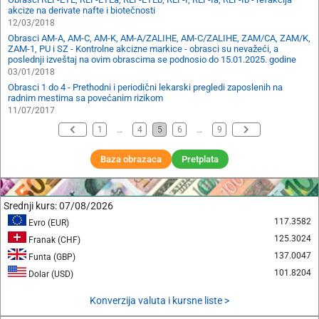
akcize na derivate nafte i biotečnosti
12/03/2018
Obrasci AM-A, AM-C, AM-K, AM-A/ZALIHE, AM-C/ZALIHE, ZAM/CA, ZAM/K,
ZAM-1, PU i SZ - Kontrolne akcizne markice - obrasci su nevažeći, a
poslednji izveštaj na ovim obrascima se podnosio do 15.01.2025. godine
03/01/2018
Obrasci 1 do 4 - Prethodni i periodični lekarski pregledi zaposlenih na
radnim mestima sa povećanim rizikom
11/07/2017
1
…
4
5
6
…
9
Baza obrazaca
Pretplata
Srednji kurs:
07/08/2026
117.3582
Evro (EUR)
125.3024
Franak (CHF)
137.0047
Funta (GBP)
101.8204
Dolar (USD)
Konverzija valuta i kursne liste >