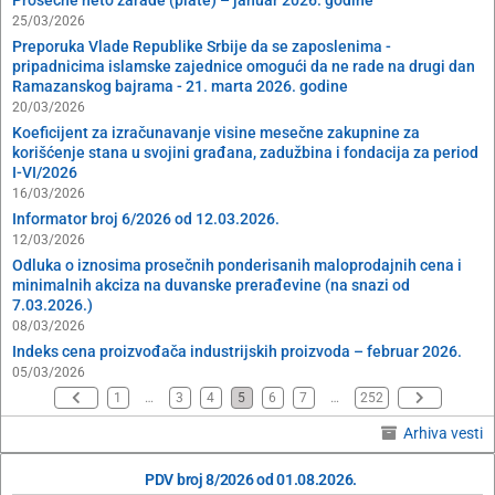
Prosečne neto zarade (plate) – januar 2026. godine
25/03/2026
Preporuka Vlade Republike Srbije da se zaposlenima -
pripadnicima islamske zajednice omogući da ne rade na drugi dan
Ramazanskog bajrama - 21. marta 2026. godine
20/03/2026
Koeficijent za izračunavanje visine mesečne zakupnine za
korišćenje stana u svojini građana, zadužbina i fondacija za period
I-VI/2026
16/03/2026
Informator broj 6/2026 od 12.03.2026.
12/03/2026
Odluka o iznosima prosečnih ponderisanih maloprodajnih cena i
minimalnih akciza na duvanske prerađevine (na snazi od
7.03.2026.)
08/03/2026
Indeks cena proizvođača industrijskih proizvoda – februar 2026.
05/03/2026
1
…
3
4
5
6
7
…
252
Arhiva vesti
PDV broj 8/2026 od 01.08.2026.