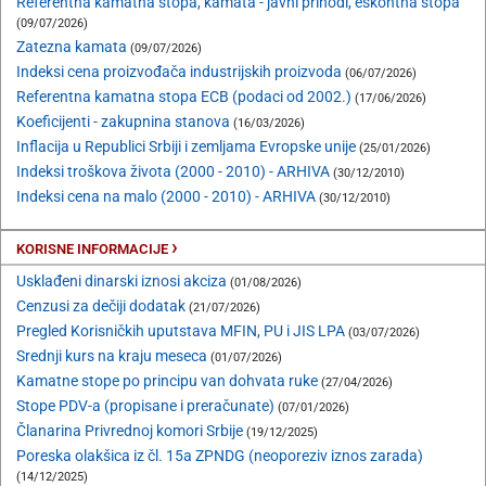
Referentna kamatna stopa, kamata - javni prihodi, eskontna stopa
(09/07/2026)
Zatezna kamata
(09/07/2026)
Indeksi cena proizvođača industrijskih proizvoda
(06/07/2026)
Referentna kamatna stopa ECB (podaci od 2002.)
(17/06/2026)
Koeficijenti - zakupnina stanova
(16/03/2026)
Inflacija u Republici Srbiji i zemljama Evropske unije
(25/01/2026)
Indeksi troškova života (2000 - 2010) - ARHIVA
(30/12/2010)
Indeksi cena na malo (2000 - 2010) - ARHIVA
(30/12/2010)
›
KORISNE INFORMACIJE
Usklađeni dinarski iznosi akciza
(01/08/2026)
Cenzusi za dečiji dodatak
(21/07/2026)
Pregled Korisničkih uputstava MFIN, PU i JIS LPA
(03/07/2026)
Srednji kurs na kraju meseca
(01/07/2026)
Kamatne stope po principu van dohvata ruke
(27/04/2026)
Stope PDV-a (propisane i preračunate)
(07/01/2026)
Članarina Privrednoj komori Srbije
(19/12/2025)
Poreska olakšica iz čl. 15a ZPNDG (neoporeziv iznos zarada)
(14/12/2025)