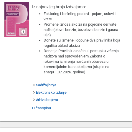
Iz najnovijeg broja izdvajamo:
Faktoring i forfeting poslovi - pojam, uslovi i
vrste
Promene iznosa akciza na pojedine derivate
nafte (olovni benzin, bezolovni benzin i gasna
ulja)
Donete su izmene i dopune dva pravilnika koja
regulišu oblast akciza
Donet je Pravilnik o načinu i postupku vršenja
nadzora nad sprovođenjem Zakona o
rokovima izmirenja novčanih obaveza u
komercijalnim transakcijama (stupio na
snagu 1.07.2026. godine)
Sadržaj broja
Elektronsko izdanje
Arhiva brojeva
O časopisu