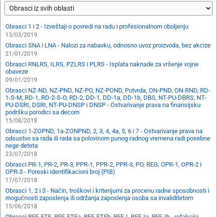
Obrasci 1 i 2 - Izveštaji o povredi na radu i profesionalnom oboljenju
13/03/2019
Obrasci SNA i LNA - Nalozi za nabavku, odnosno uvoz proizvoda, bez akcize
21/01/2019
Obrasci RNLRS, ILRS, PZLRS i PLRS - Isplata naknade za vršenje vojne
obaveze
09/01/2019
Obrasci NZ-ND, NZ-PND, NZ-PO, NZ-POND, Potvrda, ON-PND, ON-RND, RD-
1-S-M, RD-1, RD-2-S-O, RD-2, DD-1, DD-1a, DD-1b, DBS, NT-PU-DBRS, NT-
PU-DSRI, DSRI, NT-PU-DNSP i DNSP - Ostvarivanje prava na finansijsku
podršku porodici sa decom
15/08/2018
Obrasci 1-ZOPND, 1a-ZONPND, 2, 3, 4, 4a, 5, 6 i 7 - Ostvarivanje prava na
odsustvo sa rada ili rada sa polovinom punog radnog vremena radi posebne
nege deteta
23/07/2018
Obrasci PR-1, PR-2, PR-3, PPR-1, PPR-2, PPR-3, PO, REG, OPR-1, OPR-2 i
OPR-3 - Poreski identifikacioni broj (PIB)
17/07/2018
Obrasci 1, 2 i 3 - Način, troškovi i kriterijumi za procenu radne sposobnosti i
mogućnosti zaposlenja ili održanja zaposlenja osoba sa invaliditetom
15/06/2018
Obrasci REF-ETE, REF-ETEa, REF-ETEb, REF-I, REF-Ia, REF-Ib - refakcija