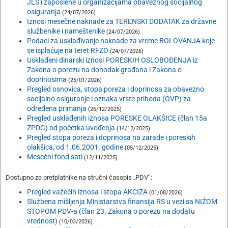
JLS i zaposlene u organizacijama obaveznog socijalnog
osiguranja
(24/07/2026)
Iznosi mesečne naknade za TERENSKI DODATAK za državne
službenike i nameštenike
(24/07/2026)
Podaci za usklađivanje naknade za vreme BOLOVANJA koje
se isplaćuje na teret RFZO
(24/07/2026)
Usklađeni dinarski iznosi PORESKIH OSLOBOĐENJA iz
Zakona o porezu na dohodak građana i Zakona o
doprinosima
(26/01/2026)
Pregled osnovica, stopa poreza i doprinosa za obavezno
socijalno osiguranje i oznaka vrste prihoda (OVP) za
određena primanja
(26/12/2025)
Pregled usklađenih iznosa PORESKE OLAKŠICE (član 15a
ZPDG) od početka uvođenja
(14/12/2025)
Pregled stopa poreza i doprinosa na zarade i poreskih
olakšica, od 1.06.2001. godine
(05/12/2025)
Mesečni fond sati
(12/11/2025)
Dostupno za pretplatnike na stručni časopis „PDV“:
Pregled važećih iznosa i stopa AKCIZA
(01/08/2026)
Službena mišljenja Ministarstva finansija RS u vezi sa NIŽOM
STOPOM PDV-a (član 23. Zakona o porezu na dodatu
vrednost)
(10/03/2026)